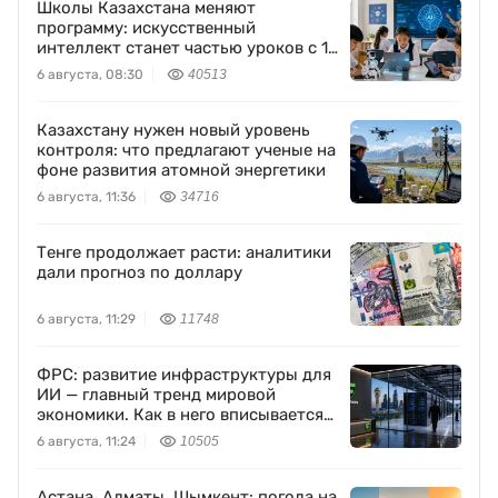
Школы Казахстана меняют
программу: искусственный
интеллект станет частью уроков с 1
класса
6 августа, 08:30
40513
Казахстану нужен новый уровень
контроля: что предлагают ученые на
фоне развития атомной энергетики
6 августа, 11:36
34716
Тенге продолжает расти: аналитики
дали прогноз по доллару
6 августа, 11:29
11748
ФРС: развитие инфраструктуры для
ИИ — главный тренд мировой
экономики. Как в него вписывается
Freedom Holding Corp.
6 августа, 11:24
10505
Астана, Алматы, Шымкент: погода на