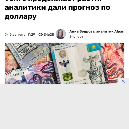
аналитики дали прогноз по
доллару
Анна Бодрова, аналитик Alpari
6 августа, 11:29
34628
Эксперт
Фото: DKNews.kz
Тенге снова укрепился.