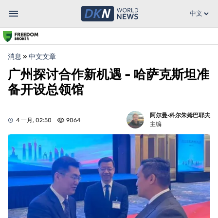
消息
»
中文文章
广州探讨合作新机遇 - 哈萨克斯坦准
备开设总领馆
阿尔曼·科尔朱姆巴耶夫
4 一月, 02:50
9064
主编