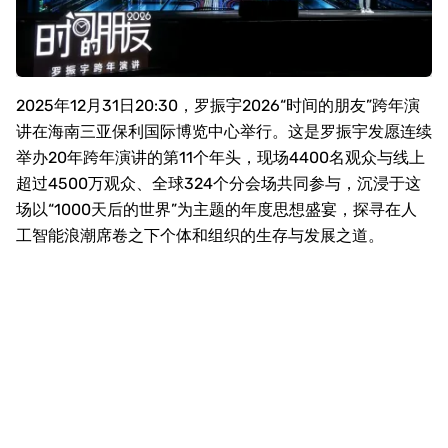
2025
年
12
月
31
日
20:30
，罗振宇
2026
“时间的朋友”跨年演
讲在海南三亚保利国际博览中心举行。这是罗振宇发愿连续
举办
20
年跨年演讲的第
11
个年头，现场
4400
名观众与线上
超过
4500
万观众、全球
324
个分会场共同参与，沉浸于这
场以“
1000
天后的世界”为主题的年度思想盛宴，探寻在人
工智能浪潮席卷之下个体和组织的生存与发展之道。