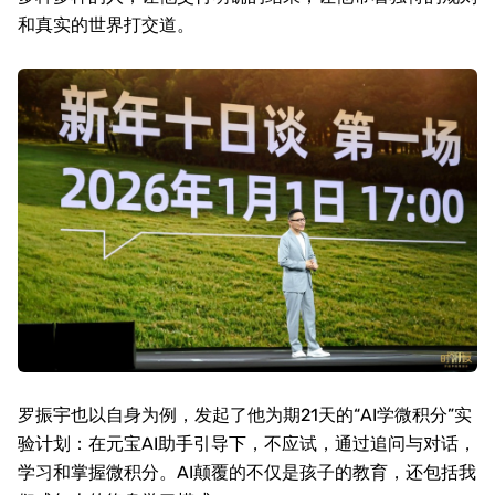
和真实的世界打交道。
罗振宇也以自身为例，发起了他为期
21
天的“
AI
学微积分”实
验计划：在元宝
AI
助手引导下，不应试，通过追问与对话，
学习和掌握微积分。
AI
颠覆的不仅是孩子的教育，还包括我