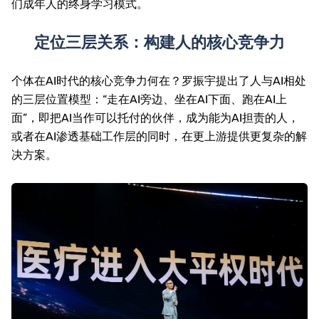
们成年人的终身学习模式。
定位三层关系：构建人的核心竞争力
个体在
AI
时代的核心竞争力何在？罗振宇提出了人与
AI
相处
的三层位置模型：“走在
AI
旁边、坐在
AI
下面、跑在
AI
上
面”，即把
AI
当作可以托付的伙伴，成为能为
AI
担责的人，
或者在
AI
渗透基础工作层的同时，在更上游提供更复杂的解
决方案。