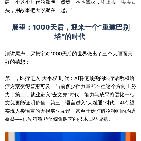
建一个这个时代的敖包，点燃一丛丛篝火，堆上去一块块石
头，用故事把大家聚在一起。”
展望：
1000
天后，迎来一个“重建巴别
塔”的时代
演讲尾声，罗振宇对
1000
天后的世界做出了三个大胆而美
好的猜想：
第一，医疗进入“大平权”时代：
AI
将使顶尖的医疗诊断和治
疗方案变得普惠可及，当前多少种力量都在往这个方向上努
力；第二，就业进入“去文凭”时代：能力与成果将远比一纸
文凭更能证明价值；第三，语言进入“大融通”时代：
AI
有望
实现人类语言的无损实时互译，甚至开始打破物种间的沟通
壁垒——识别猫狗乃至鲸鱼叫声的技术日益成熟。