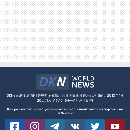
DKNews国际新闻社是在哈萨克斯坦共和国文化和信息部注册的。2010年1月
20日颁发了第10484-AA号注册证书
Как разместить агитационные материалы политическим партиям на
DKNews.kz