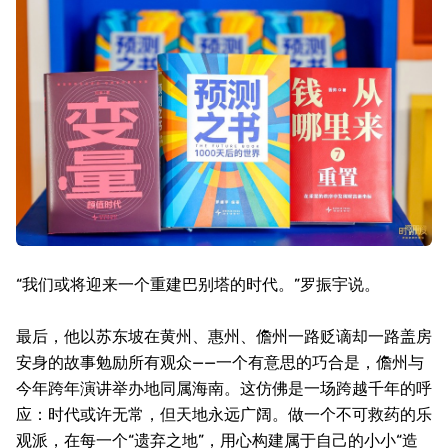
“我们或将迎来一个重建巴别塔的时代。”罗振宇说。
最后，他以苏东坡在黄州、惠州、儋州一路贬谪却一路盖房
安身的故事勉励所有观众——一个有意思的巧合是，儋州与
今年跨年演讲举办地同属海南。这仿佛是一场跨越千年的呼
应：时代或许无常，但天地永远广阔。做一个不可救药的乐
观派，在每一个“遗弃之地”，用心构建属于自己的小小“造