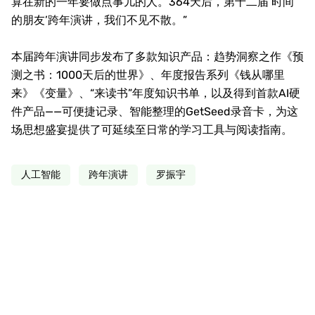
算在新的一年要做点事儿的人。
364
天后，第十二届‘时间
的朋友’跨年演讲，我们不见不散。”
本届跨年演讲同步发布了多款知识产品：趋势洞察之作《预
测之书：
1000
天后的世界》、年度报告系列《钱从哪里
来》《变量》、“来读书”年度知识书单，以及得到首款
AI
硬
件产品——可便捷记录、智能整理的
GetSeed
录音卡，为这
场思想盛宴提供了可延续至日常的学习工具与阅读指南。
人工智能
跨年演讲
罗振宇