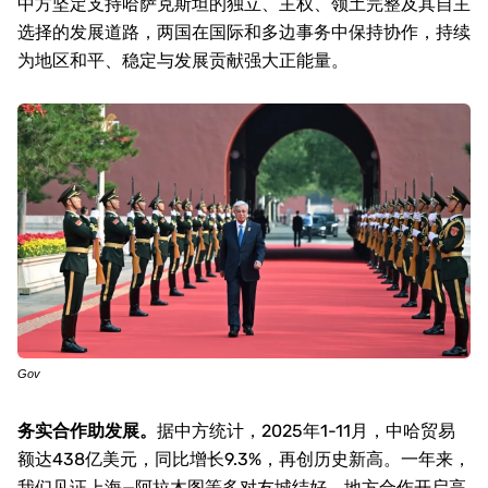
中方坚定支持哈萨克斯坦的独立、主权、领土完整及其自主
选择的发展道路，两国在国际和多边事务中保持协作，持续
为地区和平、稳定与发展贡献强大正能量。
Gov
务实合作助发展。
据中方统计，
2025
年
1-11
月，中哈贸易
额达
438
亿美元，同比增长
9.3%
，再创历史新高。一年来，
我们见证上海—阿拉木图等多对友城结好，地方合作开启高