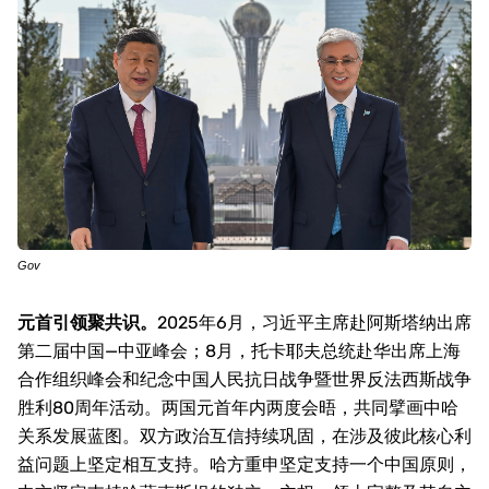
Gov
元首引领聚共识。
2025
年
6
月，习近平主席赴阿斯塔纳出席
第二届中国—中亚峰会；
8
月，托卡耶夫总统赴华出席上海
合作组织峰会和纪念中国人民抗日战争暨世界反法西斯战争
胜利
80
周年活动。两国元首年内两度会晤，共同擘画中哈
关系发展蓝图。双方政治互信持续巩固，在涉及彼此核心利
益问题上坚定相互支持。哈方重申坚定支持一个中国原则，