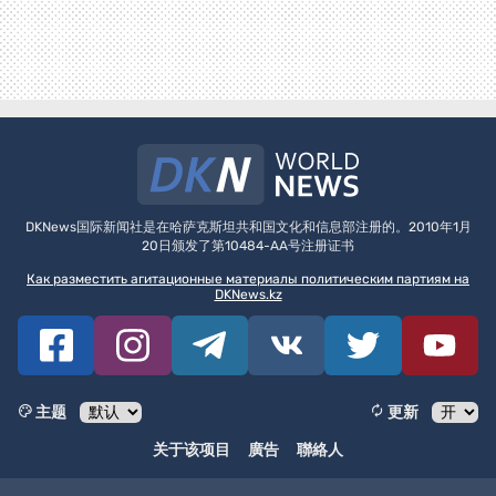
DKNews国际新闻社是在哈萨克斯坦共和国文化和信息部注册的。2010年1月
20日颁发了第10484-AA号注册证书
Как разместить агитационные материалы политическим партиям на
DKNews.kz
主题
更新
关于该项目
廣告
聯絡人