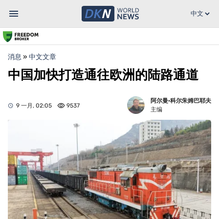
消息
»
中文文章
中国加快打造通往欧洲的陆路通道
阿尔曼·科尔朱姆巴耶夫
9 一月, 02:05
9537
主编