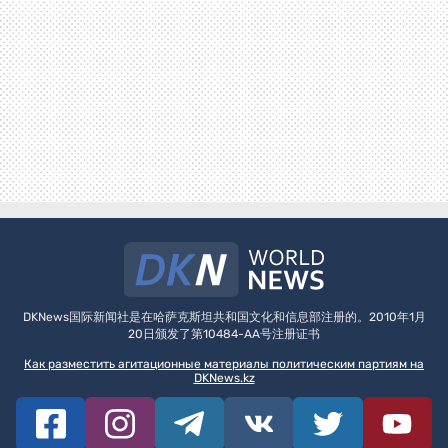
DKNews国际新闻社是在哈萨克斯坦共和国文化和信息部注册的。2010年1月
20日颁发了第10484-AA号注册证书
Как разместить агитационные материалы политическим партиям на
DKNews.kz