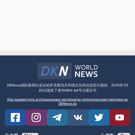
DKNews国际新闻社是在哈萨克斯坦共和国文化和信息部注册的。2010年1月
20日颁发了第10484-AA号注册证书
Как разместить агитационные материалы политическим партиям на
DKNews.kz