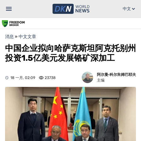
消息
»
中文文章
中国企业拟向哈萨克斯坦阿克托别州
投资1.5亿美元发展铬矿深加工
阿尔曼·科尔朱姆巴耶夫
18 一月, 02:09
23738
主编