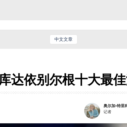
中文文章
希·库达依别尔根十大最
奥尔加·特里
记者