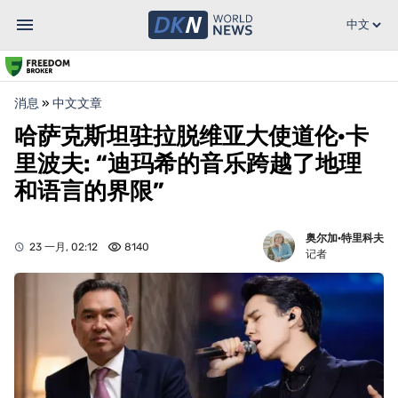
消息
»
中文文章
哈萨克斯坦驻拉脱维亚大使道伦·卡
里波夫: “迪玛希的音乐跨越了地理
和语言的界限”
奥尔加·特里科夫
23 一月, 02:12
8140
记者