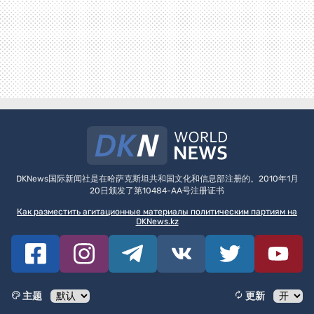
DKNews国际新闻社是在哈萨克斯坦共和国文化和信息部注册的。2010年1月
20日颁发了第10484-AA号注册证书
Как разместить агитационные материалы политическим партиям на
DKNews.kz
主题
更新