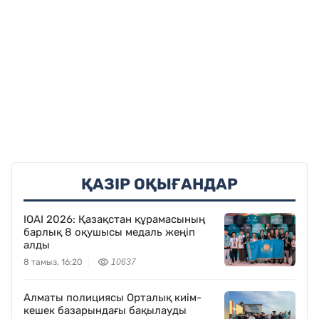
ҚАЗІР ОҚЫҒАНДАР
IOAI 2026: Қазақстан құрамасының
барлық 8 оқушысы медаль жеңіп
алды
8 тамыз, 16:20
10637
Алматы полициясы Орталық киім-
кешек базарындағы бақылауды