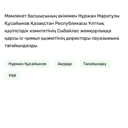
Мемлекет басшысының өкімімен Нұржан Маратұлы
Құсайынов Қазақстан Республикасы Ұлттық
қауіпсіздік комитетінің Сыбайлас жемқорлыққа
қарсы іс-қимыл қызметінің директоры лауазымына
тағайындалды.
Нұржан Құсайынов
Ақорда
Тағайындау
ҰҚК