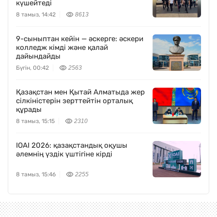
күшейтеді
8 тамыз, 14:42
8613
9-сыныптан кейін — әскерге: әскери
колледж кімді және қалай
дайындайды
Бүгін, 00:42
2563
Қазақстан мен Қытай Алматыда жер
сілкіністерін зерттейтін орталық
құрады
8 тамыз, 15:15
2310
IOAI 2026: қазақстандық оқушы
әлемнің үздік үштігіне кірді
8 тамыз, 15:46
2255