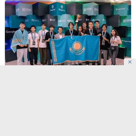
Фотосурет: IOAI 2026
Қазақстан құрамасы 100 пайыздық нәтиже көрсетті.
Астанада өткен Жасанды интеллект бойынша III
халықаралық олимпиадада (International Olympiad in
Artificial Intelligence, IOAI 2026) ұлттық құраманың
барлық сегіз мүшесі жүлдегер атанып, 2 алтын, 2
күміс және 4 қола медаль жеңіп алды, деп
хабарлайды
DKNews.kz
.