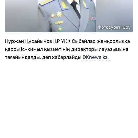
Фотосурет: Gov
Нұржан Құсайынов ҚР ҰҚК Сыбайлас жемқорлыққа
қарсы іс-қимыл қызметінің директоры лауазымына
тағайындалды, деп хабарлайды
DKnews.kz.