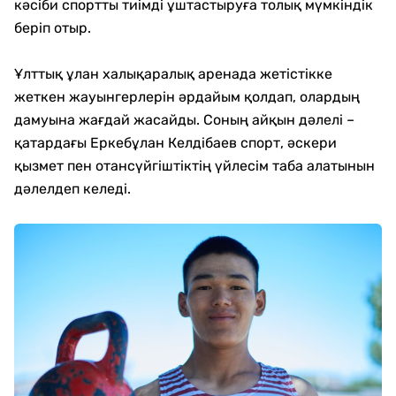
кәсіби спортты тиімді ұштастыруға толық мүмкіндік
беріп отыр.
Ұлттық ұлан халықаралық аренада жетістікке
жеткен жауынгерлерін әрдайым қолдап, олардың
дамуына жағдай жасайды. Соның айқын дәлелі –
қатардағы Еркебұлан Келдібаев спорт, әскери
қызмет пен отансүйгіштіктің үйлесім таба алатынын
дәлелдеп келеді.