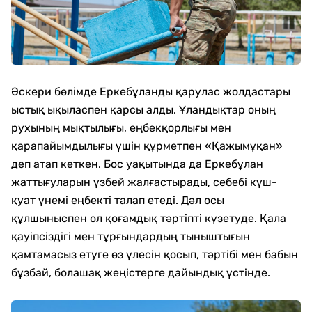
Әскери бөлімде Еркебұланды қарулас жолдастары
ыстық ықыласпен қарсы алды. Ұландықтар оның
рухының мықтылығы, еңбекқорлығы мен
қарапайымдылығы үшін құрметпен «Қажымұқан»
деп атап кеткен. Бос уақытында да Еркебұлан
жаттығуларын үзбей жалғастырады, себебі күш-
қуат үнемі еңбекті талап етеді. Дәл осы
құлшыныспен ол қоғамдық тәртіпті күзетуде. Қала
қауіпсіздігі мен тұрғындардың тыныштығын
қамтамасыз етуге өз үлесін қосып, тәртібі мен бабын
бұзбай, болашақ жеңістерге дайындық үстінде.