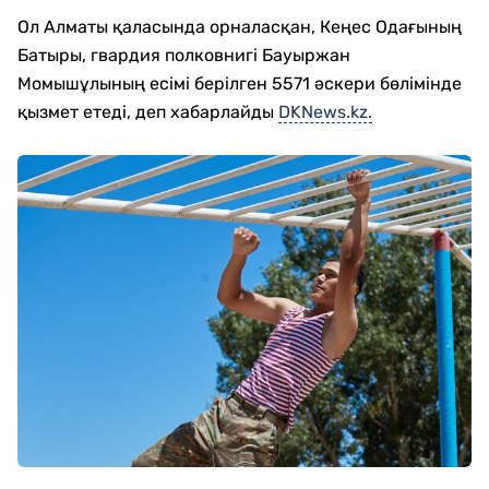
Ол Алматы қаласында орналасқан, Кеңес Одағының
Батыры, гвардия полковнигі Бауыржан
Момышұлының есімі берілген 5571 әскери бөлімінде
қызмет етеді, деп хабарлайды
DKNews.kz.