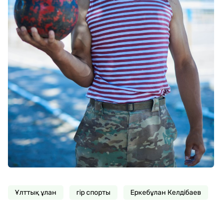
Ұлттық ұлан
гір спорты
Еркебұлан Келдібаев