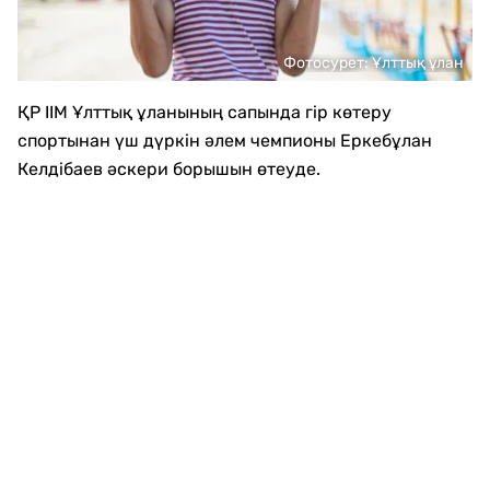
Фотосурет: Ұлттық ұлан
ҚР ІІМ Ұлттық ұланының сапында гір көтеру
спортынан үш дүркін әлем чемпионы Еркебұлан
Келдібаев әскери борышын өтеуде.