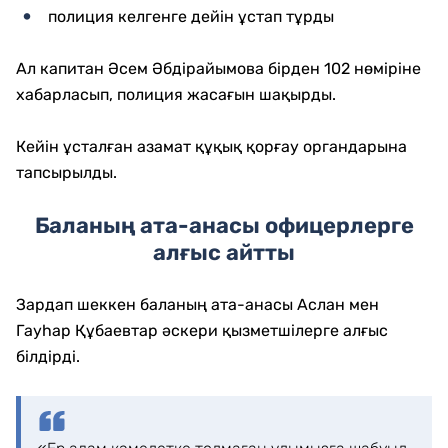
полиция келгенге дейін ұстап тұрды
Ал капитан Әсем Әбдірайымова бірден 102 нөміріне
хабарласып, полиция жасағын шақырды.
Кейін ұсталған азамат құқық қорғау органдарына
тапсырылды.
Баланың ата-анасы офицерлерге
алғыс айтты
Зардап шеккен баланың ата-анасы Аслан мен
Гауһар Құбаевтар әскери қызметшілерге алғыс
білдірді.