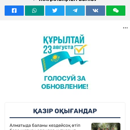
ҚАЗІР ОҚЫҒАНДАР
Алматыда баланы кездейсоқ өтіп