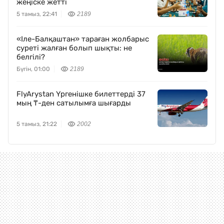
жеңіске жетті
5 тамыз, 22:41
2189
«Іле-Балқаштан» тараған жолбарыс
суреті жалған болып шықты: не
белгілі?
Бүгін, 01:00
2189
FlyArystan Үргенішке билеттерді 37
мың ₸-ден сатылымға шығарды
5 тамыз, 21:22
2002