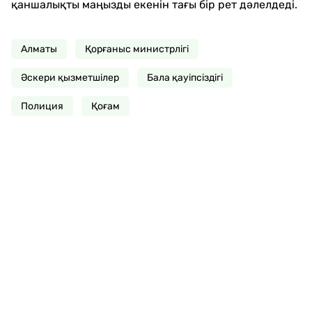
қаншалықты маңызды екенін тағы бір рет дәлелдеді.
Алматы
Қорғаныс министрлігі
Әскери қызметшілер
Бала қауіпсіздігі
Полиция
Қоғам