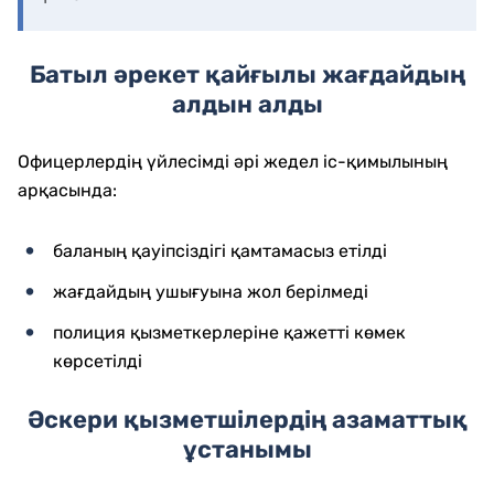
Батыл әрекет қайғылы жағдайдың
алдын алды
Офицерлердің үйлесімді әрі жедел іс-қимылының
арқасында:
баланың қауіпсіздігі қамтамасыз етілді
жағдайдың ушығуына жол берілмеді
полиция қызметкерлеріне қажетті көмек
көрсетілді
Әскери қызметшілердің азаматтық
ұстанымы