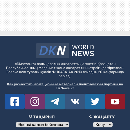
«DKnews.kz» халықаралық ақпараттық агенттігі Қазақстан
Республикасының Мәдениет және ақпарат министрлігінде тіркелген.
Есепке қою туралы куәлік № 10484-АА 2010 жылдың 20 қаңтарында
берілді.
Как разместить агитационные материалы политическим партиям на
DKNews.kz
ТАҚЫРЫП
ЖАҢАРТУ