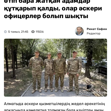
өтіп бара жатқан адамдар
құтқарып қалды, олар әскери
офицерлер болып шықты
Ринат Сафин
5 тамыз, 21:45
11506
Редактор
Фотосурет: Gov
Алматыда әскери қызметшілердің жедел әрекетінің
арқасында кәмелетке толмаған бала қауіптен аман