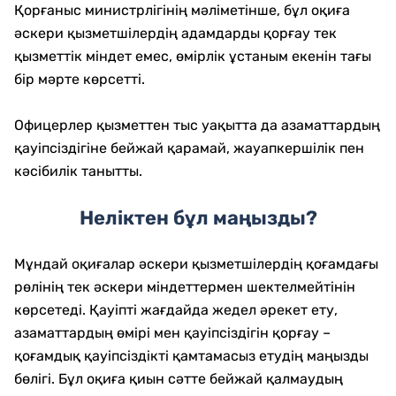
Қорғаныс министрлігінің мәліметінше, бұл оқиға
әскери қызметшілердің адамдарды қорғау тек
қызметтік міндет емес, өмірлік ұстаным екенін тағы
бір мәрте көрсетті.
Офицерлер қызметтен тыс уақытта да азаматтардың
қауіпсіздігіне бейжай қарамай, жауапкершілік пен
кәсібилік танытты.
Неліктен бұл маңызды?
Мұндай оқиғалар әскери қызметшілердің қоғамдағы
рөлінің тек әскери міндеттермен шектелмейтінін
көрсетеді. Қауіпті жағдайда жедел әрекет ету,
азаматтардың өмірі мен қауіпсіздігін қорғау –
қоғамдық қауіпсіздікті қамтамасыз етудің маңызды
бөлігі. Бұл оқиға қиын сәтте бейжай қалмаудың