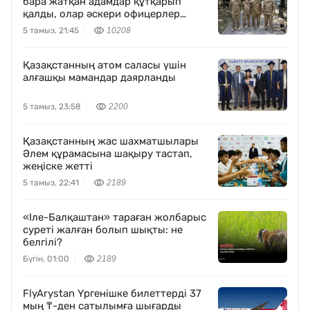
бара жатқан адамдар құтқарып
қалды, олар әскери офицерлер
болып шықты
5 тамыз, 21:45
10208
Қазақстанның атом саласы үшін
алғашқы мамандар даярланды
5 тамыз, 23:58
2200
Қазақстанның жас шахматшылары
Әлем құрамасына шақыру тастап,
жеңіске жетті
5 тамыз, 22:41
2189
«Іле-Балқаштан» тараған жолбарыс
суреті жалған болып шықты: не
белгілі?
Бүгін, 01:00
2189
FlyArystan Үргенішке билеттерді 37
мың ₸-ден сатылымға шығарды