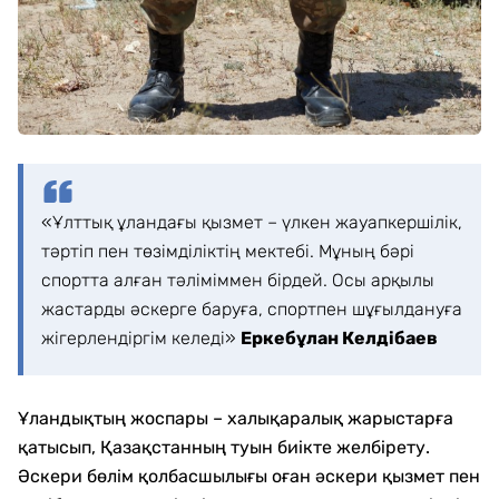
«Ұлттық ұландағы қызмет – үлкен жауапкершілік,
тәртіп пен төзімділіктің мектебі. Мұның бәрі
спортта алған тәліміммен бірдей. Осы арқылы
жастарды әскерге баруға, спортпен шұғылдануға
жігерлендіргім келеді»
Еркебұлан Келдібаев
Ұландықтың жоспары – халықаралық жарыстарға
қатысып, Қазақстанның туын биікте желбірету.
Әскери бөлім қолбасшылығы оған әскери қызмет пен