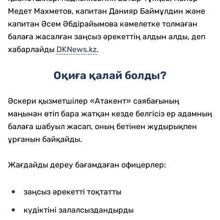
Медет Махметов, капитан Данияр Баймұлдин және
капитан Әсем Әбдірайымова кәмелетке толмаған
балаға жасалған заңсыз әрекеттің алдын алды, деп
хабарлайды
DKNews.kz
.
Оқиға қалай болды?
Әскери қызметшілер «Атакент» саябағының
маңынан өтіп бара жатқан кезде белгісіз ер адамның
балаға шабуыл жасап, оның бетінен жұдырықпен
ұрғанын байқайды.
Жағдайды дереу бағамдаған офицерлер:
заңсыз әрекетті тоқтатты
күдіктіні залалсыздандырды