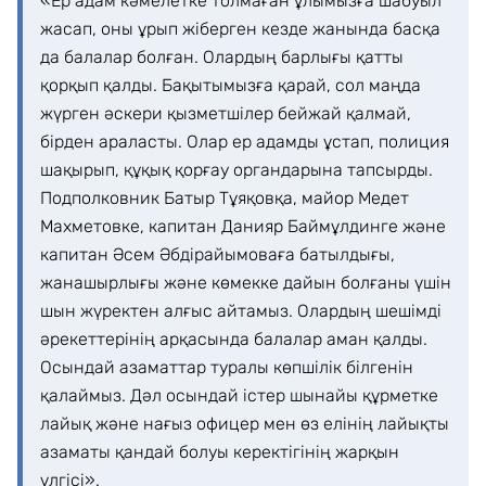
«Ер адам кәмелетке толмаған ұлымызға шабуыл
жасап, оны ұрып жіберген кезде жанында басқа
да балалар болған. Олардың барлығы қатты
қорқып қалды. Бақытымызға қарай, сол маңда
жүрген әскери қызметшілер бейжай қалмай,
бірден араласты. Олар ер адамды ұстап, полиция
шақырып, құқық қорғау органдарына тапсырды.
Подполковник Батыр Тұяқовқа, майор Медет
Махметовке, капитан Данияр Баймұлдинге және
капитан Әсем Әбдірайымоваға батылдығы,
жанашырлығы және көмекке дайын болғаны үшін
шын жүректен алғыс айтамыз. Олардың шешімді
әрекеттерінің арқасында балалар аман қалды.
Осындай азаматтар туралы көпшілік білгенін
қалаймыз. Дәл осындай істер шынайы құрметке
лайық және нағыз офицер мен өз елінің лайықты
азаматы қандай болуы керектігінің жарқын
үлгісі».