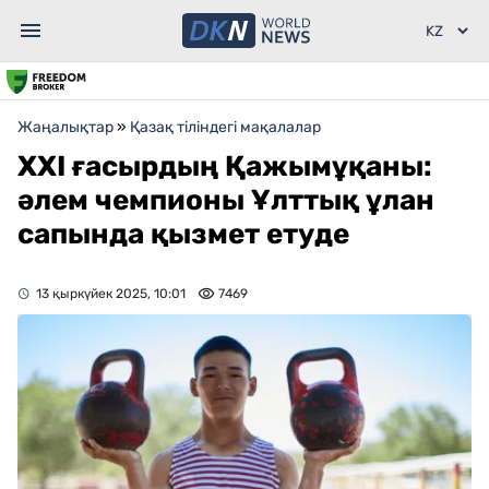
Жаңалықтар
»
Қазақ тіліндегі мақалалар
XXІ ғасырдың Қажымұқаны:
әлем чемпионы Ұлттық ұлан
сапында қызмет етуде
13 қыркүйек 2025, 10:01
7469