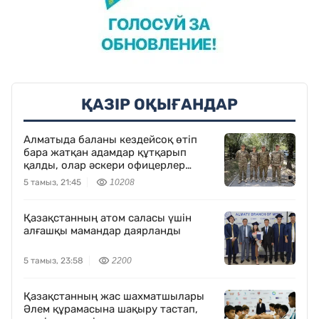
ҚАЗІР ОҚЫҒАНДАР
Алматыда баланы кездейсоқ өтіп
бара жатқан адамдар құтқарып
қалды, олар әскери офицерлер
болып шықты
5 тамыз, 21:45
10208
Қазақстанның атом саласы үшін
алғашқы мамандар даярланды
5 тамыз, 23:58
2200
Қазақстанның жас шахматшылары
Әлем құрамасына шақыру тастап,