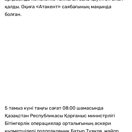
қалды. Оқиға «Атакент» саябағының маңында
болған.
5 тамыз күні таңғы сағат 08:00 шамасында
Қазақстан Республикасы Қорғаныс министрлігі
Бітімгерлік операциялар орталығының әскери
қызметшілері подполковник Батыр Тұяқов, майор