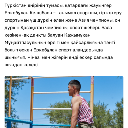
Түркістан өңірінің тумасы, қатардағы жауынгер
Еркебұлан Келдібаев – танымал спортшы, гір көтеру
спортынан үш дүркін әлем және Азия чемпионы, он
дүркін Қазақстан чемпионы, спорт шебері. Бала
кезінен-ақ даңқты балуан Қажымұқан
Мұңайтпасұлының ерлігі мен қайсарлығына тәнті
болып өскен Еркебұлан спорт алаңдарында
шынығып, мінезі мен жігерін енді әскер сапында
шыңдап келеді.