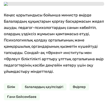
Кеңес қорытындысы бойынша министр өңірде
Балалардың құқықтарын қорғау басқармасын жедел
ашуды, педагог-психологтардың санын көбейтіп,
олардың үздіксіз жұмысын қамтамасыз етуді,
Психологиялық қолдау орталығының және
қамқоршылық органдарының қызметін күшейтуді
тапсырды. Сондай-ақ «Өркен» институты мен
«Өрлеу» біліктілікті арттыру ұлттық орталығына өңір
педагогтерінің кәсіби деңгейін көтеру үшін оқу
ұйымдастыру міндеттелді.
Білім
балалардың қауіпсіздігі
Өңірлер
Ғани Бейсембаев