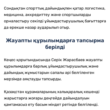
Сондықтан спорттық дайындықпен қатар логистика,
медицина, аккредиттеу және спортшыларды
орналастыру секілді ұйымдастырушылық бағыттарға
да ерекше назар аударылып отыр.
Жауапты құрылымдарға тапсырма
берілді
Кеңес қорытындысында Серік Жарасбаев жауапты
құрылымдарға барлық ұйымдастырушылық және
дайындық жұмыстарын сапалы әрі белгіленген
мерзімде аяқтауды тапсырды.
Қазақстан құрамаларының халықаралық кешенді
жарыстарға жоғары деңгейде дайындалуын
қамтамасыз ету басым міндет ретінде белгіленді.