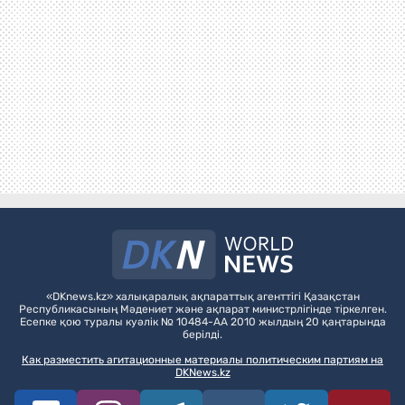
«DKnews.kz» халықаралық ақпараттық агенттігі Қазақстан
Республикасының Мәдениет және ақпарат министрлігінде тіркелген.
Есепке қою туралы куәлік № 10484-АА 2010 жылдың 20 қаңтарында
берілді.
Как разместить агитационные материалы политическим партиям на
DKNews.kz