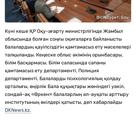
Фотосурет: Gov
Күні кеше ҚР Оқу-ағарту министрлігінде Жамбыл
облысында болған соңғы оқиғаларға байланысты
балалардың қауіпсіздігін қамтамасыз ету мәселелері
талқыланды. Кеңеске облыс әкімінің орынбасары,
білім басқармасы, Білім саласында сапаны
қамтамасыз ету департаменті, Полиция
департаменті, Балаларды психологиялық қолдау
орталығы, өңірлік Бала құқықтары жөніндегі уәкіл,
сондай-ақ «Өркен» балаларлың әл-ауқаты арттыру
институтының өкілдері қатысты, деп хабарлайды
DKNews.kz.