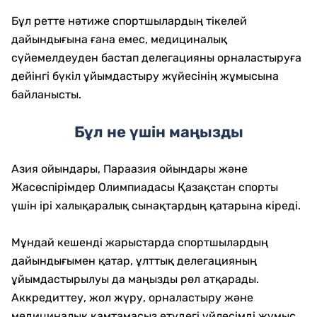
Бұл ретте нәтиже спортшылардың тікелей
дайындығына ғана емес, медициналық
сүйемелдеуден бастап делегацияны орналастыруға
дейінгі бүкіл ұйымдастыру жүйесінің жұмысына
байланысты.
Бұл не үшін маңызды
Азия ойындары, Параазия ойындары және
Жасөспірімдер Олимпиадасы Қазақстан спорты
үшін ірі халықаралық сынақтардың қатарына кіреді.
Мұндай кешенді жарыстарда спортшылардың
дайындығымен қатар, ұлттық делегацияның
ұйымдастырылуы да маңызды рөл атқарады.
Аккредиттеу, жол жүру, орналастыру және
медициналық қамтамасыз етудегі үйлесімді жұмыс