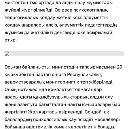
мектептен тыс ортада да алдын алу жұмыстары
жүйелі жүргізілмейді. Әсіресе психологиялық-
педагогикалық қолдау жеткіліксіз, әлеуметтік
қолдау шаралары әлсіз, әлеуметтік педагогтердің
жұмысы да жеткілікті деңгейде іске асырылмай
отыр.
Осыған байланысты, министрдің тапсырмасымен 29
қыркүйектен бастап өңірге Республикалық
ведомствоаралық мониторингтік топ жіберіледі.
Оның нәтижесінде кәмелетке толмағандар
арасындағы құқықбұзушылықтардың алдын алу
және азайтуға бағытталған нақты іс-шаралары бар
жергілікті Жол картасы әзірленеді. Сондай-ақ
балалардың психологиялық қауіпсіздігі мәселелері
бойынша әдістемелік көмек көрсетілетін болады.