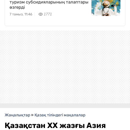
туризм субсидияларының талаптары
өзгерді
7 тамыз, 11:46
1771
Жаңалықтар
»
Қазақ тіліндегі мақалалар
Қазақстан XX жазғы Азия