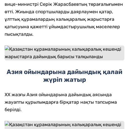
вице-министрі Серік Жарасбаевтың төрағалығымен
өтті. Жиында спортшыларды даярлаумен қатар,
ұлттық құрамалардың халықаралық жарыстарға
қатысуына қажетті ұйымдастырушылық мәселелер
пысықталды.
Азия ойындарына дайындық қалай
жүріп жатыр
XX жазғы Азия ойындарына дайындық аясында
жауапты құрылымдарға бірқатар нақты тапсырма
берілді.