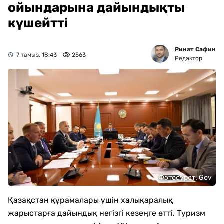
ойындарына дайындықты
күшейтті
Ринат Сафин
7 тамыз, 18:43
2563
Редактор
Фотосурет: Gov
Қазақстан құрамалары үшін халықаралық
жарыстарға дайындық негізгі кезеңге өтті. Туризм