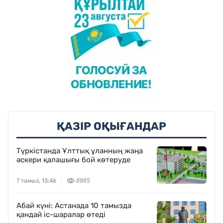
ҚАЗІР ОҚЫҒАНДАР
Түркістанда Ұлттық ұланның жаңа
әскери қалашығы бой көтеруде
7 тамыз, 13:46
8965
Абай күні: Астанада 10 тамызда
қандай іс-шаралар өтеді