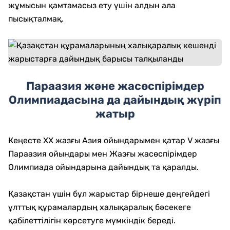
жұмысын қамтамасыз ету үшін алдын ала
пысықталмақ.
Параазия және жасөспірімдер
Олимпиадасына да дайындық жүріп
жатыр
Кеңесте XX жазғы Азия ойындарымен қатар V жазғы
Параазия ойындары мен Жазғы жасөспірімдер
Олимпиада ойындарына дайындық та қаралды.
Қазақстан үшін бұл жарыстар бірнеше деңгейдегі
ұлттық құрамалардың халықаралық бәсекеге
қабілеттілігін көрсетуге мүмкіндік береді.