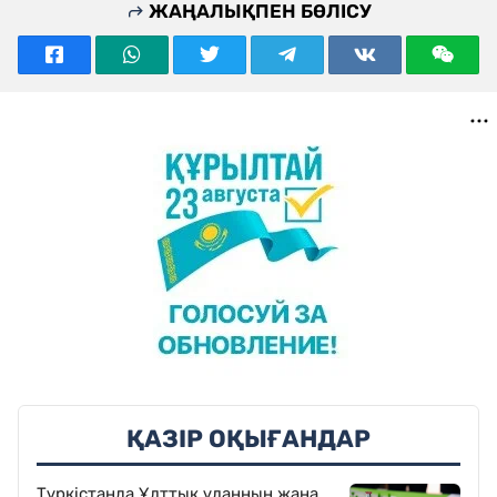
ЖАҢАЛЫҚПЕН БӨЛІСУ
ҚАЗІР ОҚЫҒАНДАР
Түркістанда Ұлттық ұланның жаңа