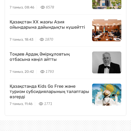
7 тамыз, 08:46
6578
Қазақстан XX жазғы Азия
ойындарына дайындықты күшейтті
7 тамыз, 18:43
1870
Тоқаев Ардақ Әмірқұловтың
отбасына көңіл айтты
7 тамыз, 20:42
1793
Қазақстанда Kids Go Free және
туризм субсидияларының талаптары
өзгерді
7 тамыз, 11:46
1771