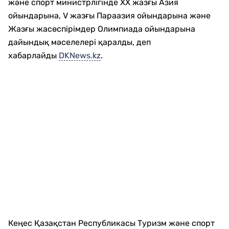
және спорт министрлігінде XX жазғы Азия
ойындарына, V жазғы Параазия ойындарына және
Жазғы жасөспірімдер Олимпиада ойындарына
дайындық мәселелері қаралды, деп
хабарлайды
DKNews.kz
.
Кеңес Қазақстан Республикасы Туризм және спорт