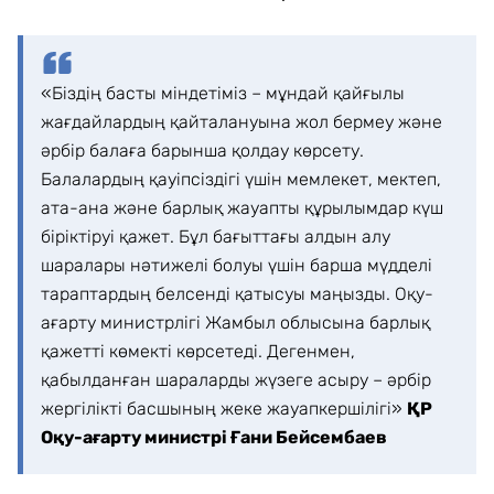
«Біздің басты міндетіміз – мұндай қайғылы
жағдайлардың қайталануына жол бермеу және
әрбір балаға барынша қолдау көрсету.
Балалардың қауіпсіздігі үшін мемлекет, мектеп,
ата-ана және барлық жауапты құрылымдар күш
біріктіруі қажет. Бұл бағыттағы алдын алу
шаралары нәтижелі болуы үшін барша мүдделі
тараптардың белсенді қатысуы маңызды. Оқу-
ағарту министрлігі Жамбыл облысына барлық
қажетті көмекті көрсетеді. Дегенмен,
қабылданған шараларды жүзеге асыру – әрбір
жергілікті басшының жеке жауапкершілігі»
ҚР
Оқу-ағарту министрі Ғани Бейсембаев