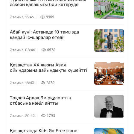
әскери қалашығы бой көтеруде
7 тамыз, 13:46
8965
Абай күні: Астанада 10 тамызда
қандай іс-шаралар өтеді
7 тамыз, 08:46
6578
Қазақстан XX жазғы Азия
ойындарына дайындықты күшейтті
7 тамыз, 18:43
1870
Тоқаев Ардақ Әмірқұловтың
отбасына көңіл айтты
7 тамыз, 20:42
1793
Қазақстанда Kids Go Free және