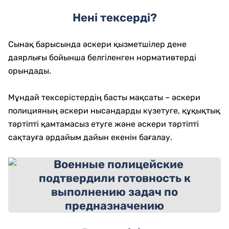
Нені тексерді?
Сынақ барысында әскери қызметшілер дене
даярлығы бойынша белгіленген нормативтерді
орындады.
Мұндай тексерістердің басты мақсаты – әскери
полицияның әскери нысандарды күзетуге, құқықтық
тәртіпті қамтамасыз етуге және әскери тәртіпті
сақтауға әрдайым дайын екенін бағалау.