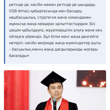
ретінде де, кәсіби маман ретінде де шыңдады.
GSB AlmaU қабырғасында мен басқару,
көшбасшылық, стратегия және командамен
жұмысқа жаңа көзқарас қалыптастырдым. Біз
шешім қабылдауға, жауапкершілік алуға және кең
ойлауға үйрендік. Бұл білім мені жаңа деңгейге
көтеріп, кәсіби өмірімде жаңа мүмкіндіктер ашты
- басшылық менің жаңа дағдыларымды жоғары
бағалады»