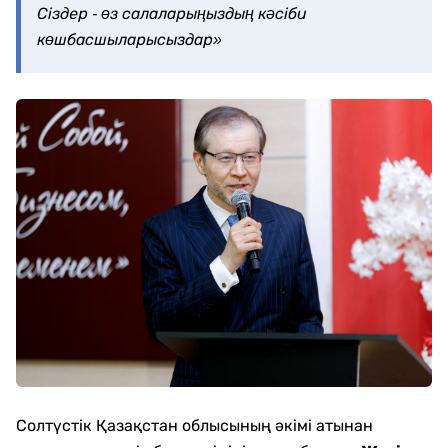
Сіздер - өз салаларыңыздың кәсіби
көшбасшыларысыздар»
Солтүстік Қазақстан облысының әкімі атынан