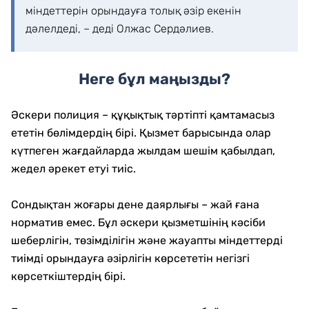
міндеттерін орындауға толық әзір екенін
дәлелдеді, – деді Олжас Сердәлиев.
Неге бұл маңызды?
Әскери полиция – құқықтық тәртіпті қамтамасыз
ететін бөлімдердің бірі. Қызмет барысында олар
күтпеген жағдайларда жылдам шешім қабылдап,
жедел әрекет етуі тиіс.
Сондықтан жоғары дене даярлығы – жай ғана
норматив емес. Бұл әскери қызметшінің кәсіби
шеберлігін, төзімділігін және жауапты міндеттерді
тиімді орындауға әзірлігін көрсететін негізгі
көрсеткіштердің бірі.