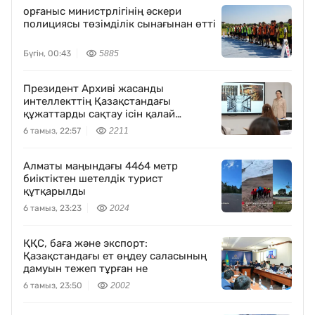
орғаныс министрлігінің әскери
полициясы төзімділік сынағынан өтті
Бүгін, 00:43
5885
Президент Архиві жасанды
интеллекттің Қазақстандағы
құжаттарды сақтау ісін қалай
өзгертетінін көрсетті
6 тамыз, 22:57
2211
Алматы маңындағы 4464 метр
биіктіктен шетелдік турист
құтқарылды
6 тамыз, 23:23
2024
ҚҚС, баға және экспорт:
Қазақстандағы ет өңдеу саласының
дамуын тежеп тұрған не
6 тамыз, 23:50
2002