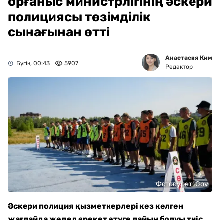
орғаныс министрлігінің әскери
полициясы төзімділік
сынағынан өтті
Анастасия Ким
Бүгін, 00:43
5907
Редактор
Фотосурет: Gov
Әскери полиция қызметкерлері кез келген
жағдайда жедел әрекет етуге дайын болуы тиіс.