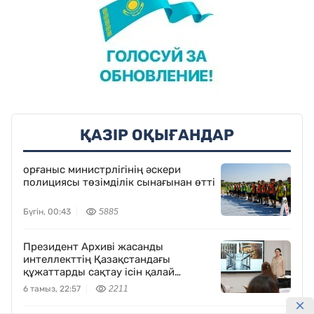
ҚАЗІР ОҚЫҒАНДАР
орғаныс министрлігінің әскери
полициясы төзімділік сынағынан өтті
Бүгін, 00:43
5885
Президент Архиві жасанды
интеллекттің Қазақстандағы
құжаттарды сақтау ісін қалай
өзгертетінін көрсетті
6 тамыз, 22:57
2211