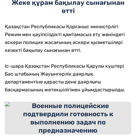
Жеке құрам бақылау сынағынан
өтті
Қазақстан Республикасы Қорғаныс министрлігі
Режим мен қауіпсіздікті қамтамасыз ету жөніндегі
әскери полиция жасағының әскери қызметшілері
кезекті бақылау сынағынан өтті.
Іс-шара Қазақстан Республикасы Қарулы күштері
Бас штабының Жауынгерлік даярлық
департаментіне қарасты дене даярлығы
басқармасының жетекшілігімен ұйымдастырылды.