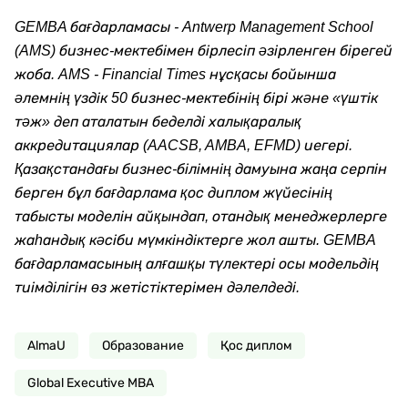
GEMBA бағдарламасы - Antwerp Management School
(AMS) бизнес-мектебімен бірлесіп әзірленген бірегей
жоба. AMS - Financial Times нұсқасы бойынша
әлемнің үздік 50 бизнес-мектебінің бірі және «үштік
тәж» деп аталатын беделді халықаралық
аккредитациялар (AACSB, AMBA, EFMD) иегері.
Қазақстандағы бизнес-білімнің дамуына жаңа серпін
берген бұл бағдарлама қос диплом жүйесінің
табысты моделін айқындап, отандық менеджерлерге
жаһандық кәсіби мүмкіндіктерге жол ашты. GEMBA
бағдарламасының алғашқы түлектері осы модельдің
тиімділігін өз жетістіктерімен дәлелдеді.
AlmaU
Образование
Қос диплом
Global Executive MBA