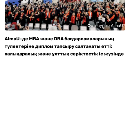
Фотосурет: AlmaU
AlmaU-де MBA және DBA бағдарламаларының
түлектеріне диплом тапсыру салтанаты өтті:
халықаралық және ұлттық серіктестік іс жүзінде