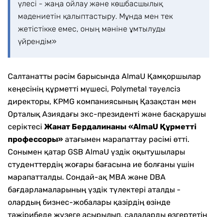
үлесі - жаңа ойлау және көшбасшылық
мәдениетін қалыптастыру. Мұнда мен тек
жетістікке емес, оның мәніне ұмтылуды
үйрендім»
Салтанатты рәсім барысында AlmaU Қамқоршылар
кеңесінің құрметті мүшесі, Polymetal тәуелсіз
директоры, KPMG компаниясының Қазақстан мен
Орталық Азиядағы экс-президенті және басқарушы
серіктесі
Жанат Бердалинаны
«AlmaU Құрметті
профессоры»
атағымен марапаттау рәсімі өтті.
Сонымен қатар GSB AlmaU үздік оқытушылары
студенттердің жоғары бағасына ие болғаны үшін
марапатталды. Сондай-ақ MBA және DBA
бағдарламаларының үздік түлектері аталды -
олардың бизнес-жобалары қазірдің өзінде
тәжірибеде жүзеге асырылып, салаларды өзгертетін