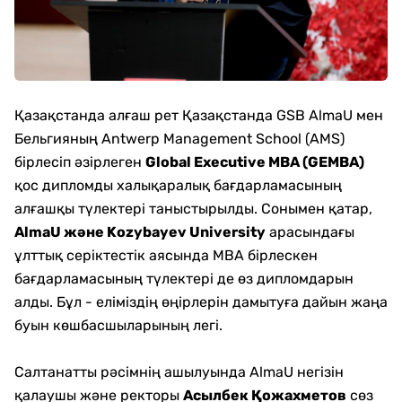
Қазақстанда алғаш рет Қазақстанда GSB AlmaU мен
Бельгияның Antwerp Management School (AMS)
бірлесіп әзірлеген
Global Executive MBA (GEMBA)
қос дипломды халықаралық бағдарламасының
алғашқы түлектері таныстырылды. Сонымен қатар,
AlmaU және Kozybayev University
арасындағы
ұлттық серіктестік аясында MBA бірлескен
бағдарламасының түлектері де өз дипломдарын
алды. Бұл - еліміздің өңірлерін дамытуға дайын жаңа
буын көшбасшыларының легі.
Салтанатты рәсімнің ашылуында AlmaU негізін
қалаушы және ректоры
Асылбек Қожахметов
сөз