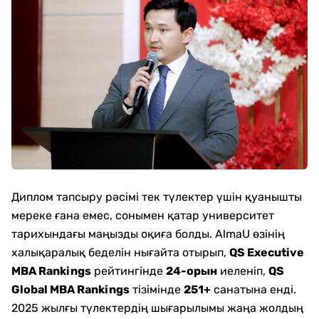
Диплом тапсыру рәсімі тек түлектер үшін қуанышты
мереке ғана емес, сонымен қатар университет
тарихындағы маңызды оқиға болды. AlmaU өзінің
халықаралық беделін нығайта отырып,
QS Executive
MBA Rankings
рейтингінде
24-орын
иеленіп,
QS
Global MBA Rankings
тізімінде
251+
санатына енді.
2025 жылғы түлектердің шығарылымы жаңа жолдың