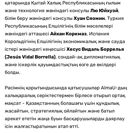
қатарында Қытай Халық Республикасының ғылым
және технология жөніндегі консулы
Лю Юйхуэй
,
білім беру жөніндегі консулы
Хуан Сяомин
, Түркия
Республикасының Елшілігінің білім мәселелері
жөніндегі атташесі
Айхан Коркмаз
, Испания
Корольдігінің Елшілігінің экономикалық және сауда
істері жөніндегі кеңесшісі
Хесус Видаль Боррелья
(Jesús Vidal Borrella)
, сондай-ақ дипломатиялық
және іскерлік қауымдастықтың өзге де өкілдері
болды.
Рәсімнің қорытындысында қатысушылар AlmaU-дың
халықаралық серіктестермен бірлесе отырып ортақ
мақсат - Қазақстанның болашағы үшін құндылық
жасайтын, стратегиялық ойлайтын және батыл
әрекет ететін жаңа буын басқарушыларды даярлау
ісін жалғастыратынын атап өтті.