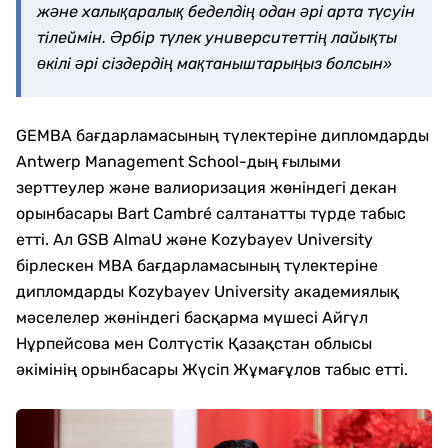
және халықаралық беделдің одан әрі арта түсуін
тілеймін. Әрбір түлек университеттің лайықты
өкілі әрі сіздердің мақтаныштарыңыз болсын»
GEMBA бағдарламасының түлектеріне дипломдарды
Antwerp Management School-дың ғылыми
зерттеулер және валиоризация жөніндегі декан
орынбасары Bart Cambré салтанатты түрде табыс
етті. Ал GSB AlmaU және Kozybayev University
бірлескен MBA бағдарламасының түлектеріне
дипломдарды Kozybayev University академиялық
мәселелер жөніндегі басқарма мүшесі Айгүл
Нұрпейсова мен Солтүстік Қазақстан облысы
әкімінің орынбасары Жүсіп Жұмағұлов табыс етті.