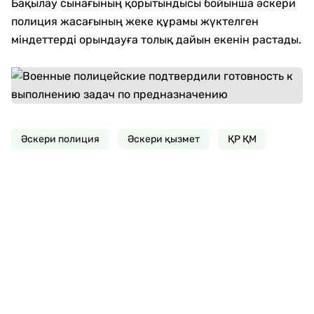
Бақылау сынағының қорытындысы бойынша әскери
полиция жасағының жеке құрамы жүктелген
міндеттерді орындауға толық дайын екенін растады.
Әскери полиция
Әскери қызмет
ҚР ҚМ