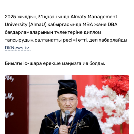
2025 жылдың 31 қазанында Almaty Management
University (AlmaU) қабырғасында MBA және DBA
бағдарламаларының түлектеріне диплом
тапсырудың салтанатты рәсімі өтті, деп хабарлайды
DKNews.kz.
Биылғы іс-шара ерекше маңызға ие болды.