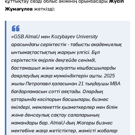
құттықтау сөзді облыс әкімінің орынбасары
Жүсіп
Жұмағұлов
жеткізді:
«GSB AlmaU мен Kozybayev University
арасындағы серіктестік - табысты академиялық
ынтымақтастықтың жарқын үлгісі. Бұл
серіктестік өңірлік деңгейде сенімді,
бастамашыл және жауапты көшбасшыларды
даярлаудың жаңа мүмкіндіктерін ашты. 2025
жылы Петропавл қаласынан 21 тыңдаушы MBA
бағдарламасын сәтті аяқтады. Олардың
қатарында кәсіпорын басшылары, бизнес
өкілдері, мемлекеттік қызметкерлер мен білім
және денсаулық сақтау салаларының
мамандары бар. AlmaU-дың Жоғары бизнес
мектебіне жаңа жетістіктер, жемісті жобалар