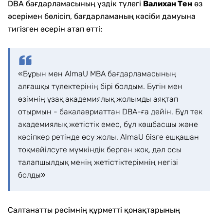
DBA бағдарламасының үздік түлегі
Валихан Тен
өз
әсерімен бөлісіп, бағдарламаның кәсіби дамуына
тигізген әсерін атап өтті:
«Бұрын мен AlmaU MBA бағдарламасының
алғашқы түлектерінің бірі болдым. Бүгін мен
өзімнің ұзақ академиялық жолымды аяқтап
отырмын - бакалавриаттан DBA-ға дейін. Бұл тек
академиялық жетістік емес, бұл көшбасшы және
кәсіпкер ретінде өсу жолы. AlmaU бізге ешқашан
тоқмейілсуге мүмкіндік берген жоқ, дәл осы
талапшылдық менің жетістіктерімнің негізі
болды»
Салтанатты рәсімнің құрметті қонақтарының