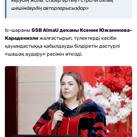
көрудің жолы. Сіздер ертеңгі стратегиялық
шешімдердің авторларысыздар»
Іс-шараны
GSB AlmaU деканы Ксения Южанинова-
Караденизли
жалғастырып, түлектерді кәсіби
қауымдастыққа қабылдауды білдіретін дәстүрлі
«шашақ аудару» рәсімін өткізді.