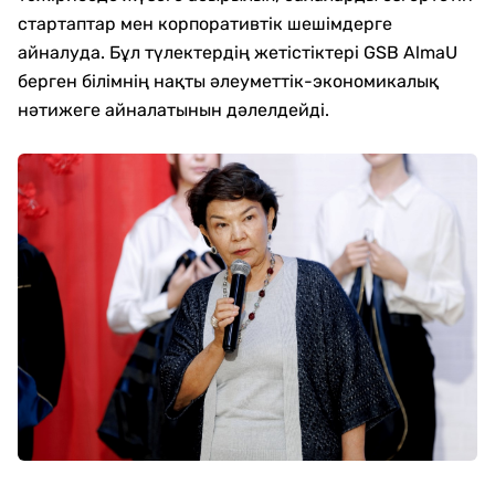
стартаптар мен корпоративтік шешімдерге
айналуда. Бұл түлектердің жетістіктері GSB AlmaU
берген білімнің нақты әлеуметтік-экономикалық
нәтижеге айналатынын дәлелдейді.