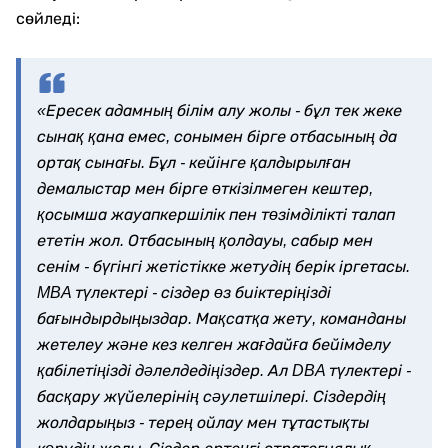
сөйледі:
«Ересек адамның білім алу жолы - бұл тек жеке
сынақ қана емес, сонымен бірге отбасының да
ортақ сынағы. Бұл - кейінге қалдырылған
демалыстар мен бірге өткізілмеген кештер,
қосымша жауапкершілік пен төзімділікті талап
ететін жол. Отбасының қолдауы, сабыр мен
сенім - бүгінгі жетістікке жетудің берік іргетасы.
MBA түлектері - сіздер өз биіктеріңізді
бағындырдыңыздар. Мақсатқа жету, команданы
жетелеу және кез келген жағдайға бейімделу
қабілетіңізді дәлелдедіңіздер. Ал DBA түлектері -
басқару жүйелерінің сәулетшілері. Сіздердің
жолдарыңыз - терең ойлау мен тұтастықты