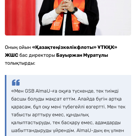
Оның ойын
«Қазақтеңізкөлікфлоты» ҰТКҚК»
ЖШС
бас директоры
Бауыржан Мұратұлы
толықтырды:
«Мен GSB AlmaU-ға оқуға түскенде, тек тиімді
басшы болуды мақсат еттім. Алайда бүгін артқа
қарасам, бұл оқу мені түбегейлі өзгертті. Мен тек
табысты арттыру емес, құндылық
қалыптастыруды, тек басқару емес, адамдарды
шабыттандыруды үйрендім. AlmaU-дың ең үлкен