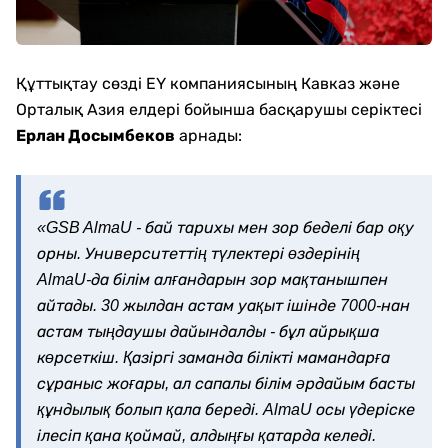
Құттықтау сөзді EY компаниясының Кавказ және
Орталық Азия елдері бойынша басқарушы серіктесі
Ерлан Досымбеков
арнады:
«GSB AlmaU - бай тарихы мен зор беделі бар оқу
орны. Университеттің түлектері өздерінің
AlmaU-да білім алғандарын зор мақтанышпен
айтады. 30 жылдан астам уақыт ішінде 7000-нан
астам тыңдаушы дайындалды - бұл айрықша
көрсеткіш. Қазіргі заманда білікті мамандарға
сұраныс жоғары, ал сапалы білім әрдайым басты
құндылық болып қала береді. AlmaU осы үдеріске
ілесіп қана қоймай, алдыңғы қатарда келеді.