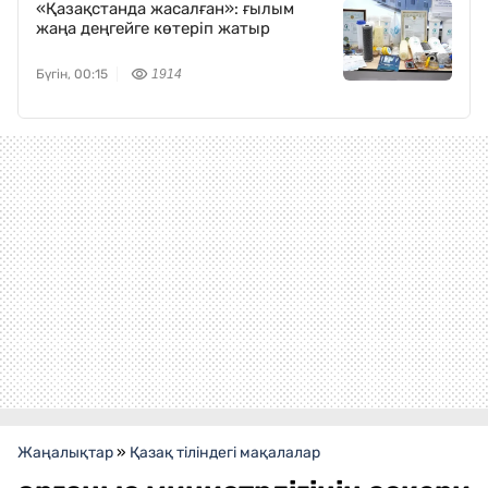
«Қазақстанда жасалған»: ғылым
жаңа деңгейге көтеріп жатыр
Бүгін, 00:15
1914
Жаңалықтар
»
Қазақ тіліндегі мақалалар