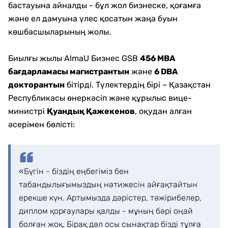
бастауына айналды - бұл жол бизнеске, қоғамға
және ел дамуына үлес қосатын жаңа буын
көшбасшыларының жолы.
Биылғы жылы AlmaU Бизнес GSB
456 MBA
бағдарламасы магистрантын
және
6 DBA
докторантын
бітірді. Түлектердің бірі – Қазақстан
Республикасы өнеркәсіп және құрылыс вице-
министрі
Қуандық Қажекенов
, оқудан алған
әсерімен бөлісті:
«Бүгін - біздің еңбегіміз бен
табандылығымыздың нәтижесін айғақтайтын
ерекше күн. Артымызда дәрістер, тәжірибелер,
диплом қорғаулары қалды - мұның бәрі оңай
болған жоқ. Бірақ дәл осы сынақтар бізді тұлға