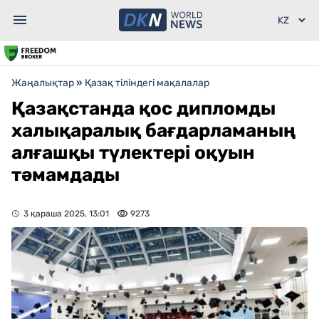
Жаңалықтар
»
Қазақ тіліндегі мақалалар
Қазақстанда қос дипломды
халықаралық бағдарламаның
алғашқы түлектері оқуын
тәмамдады
3 қараша 2025, 13:01
9273