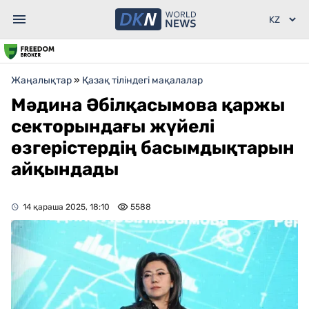
Жаңалықтар
»
Қазақ тіліндегі мақалалар
Мәдина Әбілқасымова қаржы
секторындағы жүйелі
өзгерістердің басымдықтарын
айқындады
14 қараша 2025, 18:10
5588