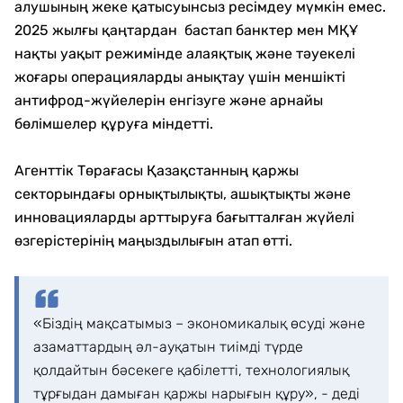
алушының жеке қатысуынсыз ресімдеу мүмкін емес.
2025 жылғы қаңтардан бастап банктер мен МҚҰ
нақты уақыт режимінде алаяқтық және тәуекелі
жоғары операцияларды анықтау үшін меншікті
антифрод-жүйелерін енгізуге және арнайы
бөлімшелер құруға міндетті.
Агенттік Төрағасы Қазақстанның қаржы
секторындағы орнықтылықты, ашықтықты және
инновацияларды арттыруға бағытталған жүйелі
өзгерістерінің маңыздылығын атап өтті.
«Біздің мақсатымыз – экономикалық өсуді және
азаматтардың әл-ауқатын тиімді түрде
қолдайтын бәсекеге қабілетті, технологиялық
тұрғыдан дамыған қаржы нарығын құру», - деді