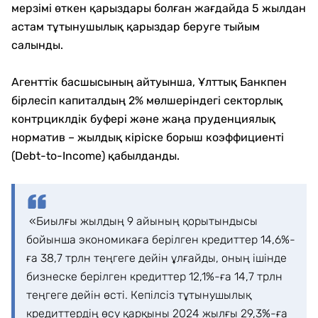
мерзімі өткен қарыздары болған жағдайда 5 жылдан
астам тұтынушылық қарыздар беруге тыйым
салынды.
Агенттік басшысының айтуынша, Ұлттық Банкпен
бірлесіп капиталдың 2% мөлшеріндегі секторлық
контрциклдік буфері және жаңа пруденциялық
норматив – жылдық кіріске борыш коэффициенті
(Debt-to-Income) қабылданды.
«Биылғы жылдың 9 айының қорытындысы
бойынша экономикаға берілген кредиттер 14,6%-
ға 38,7 трлн теңгеге дейін ұлғайды, оның ішінде
бизнеске берілген кредиттер 12,1%-ға 14,7 трлн
теңгеге дейін өсті. Кепілсіз тұтынушылық
кредиттердің өсу қарқыны 2024 жылғы 29,3%-ға