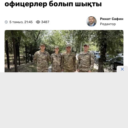
офицерлер болып шықты
Ринат Сафин
5 тамыз, 21:45
3487
Редактор
Фотосурет: Gov
Алматыда әскери қызметшілердің жедел әрекетінің
арқасында кәмелетке толмаған бала қауіптен аман
қалды. Оқиға «Атакент» саябағының маңында
болған.