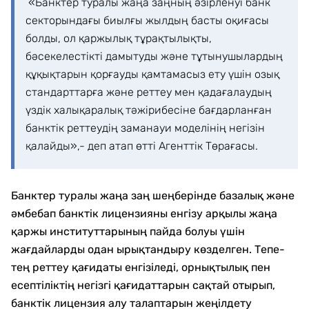
«Банктер туралы жаңа заңның әзірленуі банк
секторындағы биылғы жылдың басты оқиғасы
болды, ол қаржылық тұрақтылықты,
бәсекелестікті дамытуды және тұтынушылардың
құқықтарын қорғауды қамтамасыз ету үшін озық
стандарттарға және реттеу мен қадағалаудың
үздік халықаралық тәжірибесіне бағдарланған
банктік реттеудің заманауи моделінің негізін
қалайды»,- деп атап өтті Агенттік Төрағасы.
Банктер туралы жаңа заң шеңберінде базалық және
әмбебап банктік лицензияны енгізу арқылы жаңа
қаржы институттарының пайда болуы үшін
жағдайларды одан ырықтандыру көзделген. Тепе-
тең реттеу қағидаты енгізіледі, орнықтылық пен
есептіліктің негізгі қағидаттарын сақтай отырып,
банктік лицензия алу талаптарын жеңілдету