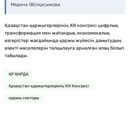
Мәдина Әбілқасымова.
Қазақстан қаржыгерлерінің XIII конгресі цифрлық
трансформация мен жаһандық экономикалық
өзгерістер жағдайында қаржы жүйесін дамытудың
өзекті мәселелерін талқылауға арналған алаң болып
табылады.
ҚР ҚНРДА
Қазақстан қаржыгерлерінің XIII Конгресі
қаржы секторы