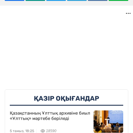
ҚАЗІР ОҚЫҒАНДАР
Қазақстанның Ұлттық архивіне биыл
«Ұлттық» мәртебе беріледі
5 тамыз, 18:25
18590