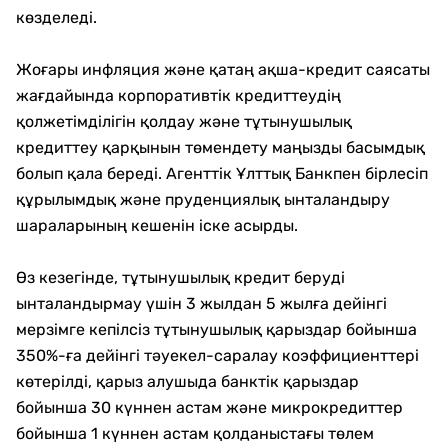
көзделеді.
Жоғары инфляция және қатаң ақша-кредит саясаты
жағдайында корпоративтік кредиттеудің
қолжетімділігін қолдау және тұтынушылық
кредиттеу қарқынын төмендету маңызды басымдық
болып қала береді. Агенттік Ұлттық Банкпен бірлесіп
құрылымдық және пруденциялық ынталандыру
шараларының кешенін іске асырды.
Өз кезегінде, тұтынушылық кредит беруді
ынталандырмау үшін 3 жылдан 5 жылға дейінгі
мерзімге кепілсіз тұтынушылық қарыздар бойынша
350%-ға дейінгі тәуекел-саралау коэффициенттері
көтерілді, қарыз алушыда банктік қарыздар
бойынша 30 күннен астам және микрокредиттер
бойынша 1 күннен астам қолданыстағы төлем