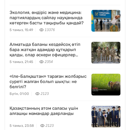
Экология, өндіріс және медицина:
партиялардың сайлау науқанында
көтерген басты тақырыбы қандай?
5 тамыз, 15:49
13376
Алматыда баланы кездейсоқ өтіп
бара жатқан адамдар құтқарып
қалды, олар әскери офицерлер
болып шықты
5 тамыз, 21:45
2354
«Іле-Балқаштан» тараған жолбарыс
суреті жалған болып шықты: не
белгілі?
Бүгін, 01:00
2123
Қазақстанның атом саласы үшін
алғашқы мамандар даярланды
5 тамыз, 23:58
2123