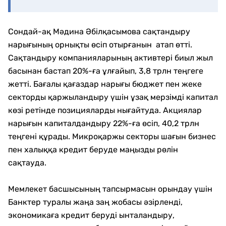
Сондай-ақ Мәдина Әбілқасымова сақтандыру
нарығының орнықты өсіп отырғанын атап өтті.
Сақтандыру компанияларының активтері биыл жыл
басынан бастап 20%-ға ұлғайып, 3,8 трлн теңгеге
жетті. Бағалы қағаздар нарығы бюджет пен жеке
секторды қаржыландыру үшін ұзақ мерзімді капитал
көзі ретінде позицияларды нығайтуда. Акциялар
нарығын капиталдандыру 22%-ға өсіп, 40,2 трлн
теңгені құрады. Микроқаржы секторы шағын бизнес
пен халыққа кредит беруде маңызды рөлін
сақтауда.
Мемлекет басшысының тапсырмасын орындау үшін
Банктер туралы жаңа заң жобасы әзірленді,
экономикаға кредит беруді ынталандыру,