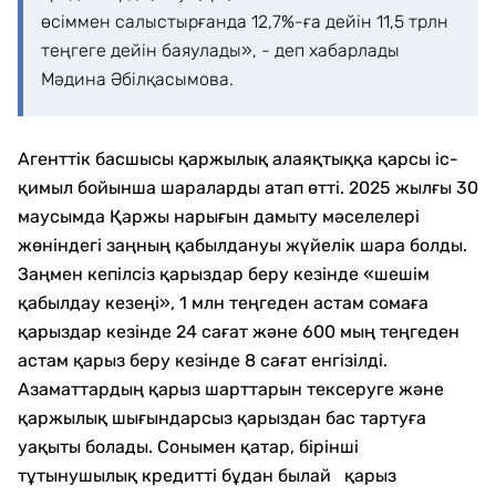
өсіммен салыстырғанда 12,7%-ға дейін 11,5 трлн
теңгеге дейін баяулады», - деп хабарлады
Мәдина Әбілқасымова.
Агенттік басшысы қаржылық алаяқтыққа қарсы іс-
қимыл бойынша шараларды атап өтті. 2025 жылғы 30
маусымда Қаржы нарығын дамыту мәселелері
жөніндегі заңның қабылдануы жүйелік шара болды.
Заңмен кепілсіз қарыздар беру кезінде «шешім
қабылдау кезеңі», 1 млн теңгеден астам сомаға
қарыздар кезінде 24 сағат және 600 мың теңгеден
астам қарыз беру кезінде 8 сағат енгізілді.
Азаматтардың қарыз шарттарын тексеруге және
қаржылық шығындарсыз қарыздан бас тартуға
уақыты болады. Сонымен қатар, бірінші
тұтынушылық кредитті бұдан былай қарыз