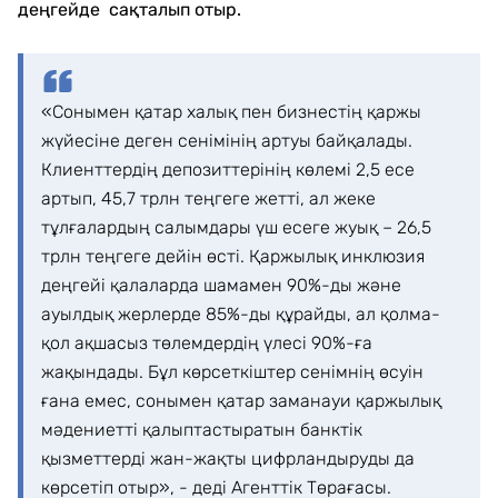
деңгейде сақталып отыр.
«Сонымен қатар халық пен бизнестің қаржы
жүйесіне деген сенімінің артуы байқалады.
Клиенттердің депозиттерінің көлемі 2,5 есе
артып, 45,7 трлн теңгеге жетті, ал жеке
тұлғалардың салымдары үш есеге жуық – 26,5
трлн теңгеге дейін өсті. Қаржылық инклюзия
деңгейі қалаларда шамамен 90%-ды және
ауылдық жерлерде 85%-ды құрайды, ал қолма-
қол ақшасыз төлемдердің үлесі 90%-ға
жақындады. Бұл көрсеткіштер сенімнің өсуін
ғана емес, сонымен қатар заманауи қаржылық
мәдениетті қалыптастыратын банктік
қызметтерді жан-жақты цифрландыруды да
көрсетіп отыр», - деді Агенттік Төрағасы.