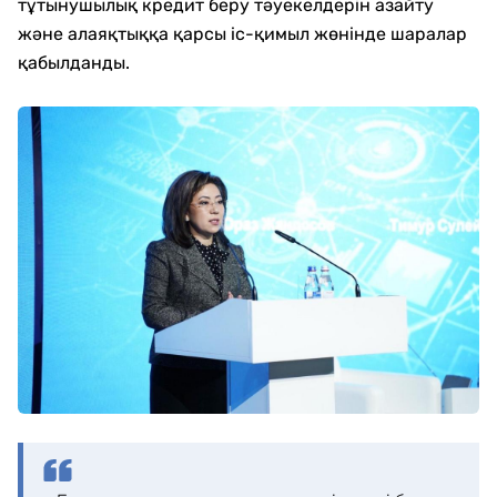
тұтынушылық кредит беру тәуекелдерін азайту
және алаяқтыққа қарсы іс-қимыл жөнінде шаралар
қабылданды.