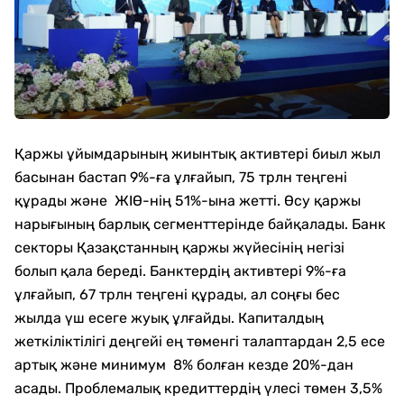
Қаржы ұйымдарының жиынтық активтері биыл жыл
басынан бастап 9%-ға ұлғайып, 75 трлн теңгені
құрады және ЖІӨ-нің 51%-ына жетті. Өсу қаржы
нарығының барлық сегменттерінде байқалады. Банк
секторы Қазақстанның қаржы жүйесінің негізі
болып қала береді. Банктердің активтері 9%-ға
ұлғайып, 67 трлн теңгені құрады, ал соңғы бес
жылда үш есеге жуық ұлғайды. Капиталдың
жеткіліктілігі деңгейі ең төменгі талаптардан 2,5 есе
артық және минимум 8% болған кезде 20%-дан
асады. Проблемалық кредиттердің үлесі төмен 3,5%