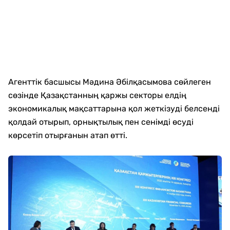
Агенттік басшысы Мәдина Әбілқасымова сөйлеген
сөзінде Қазақстанның қаржы секторы елдің
экономикалық мақсаттарына қол жеткізуді белсенді
қолдай отырып, орнықтылық пен сенімді өсуді
көрсетіп отырғанын атап өтті.