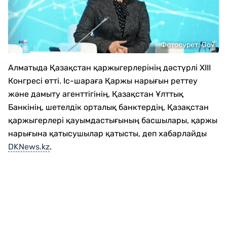
Фотосурет: Gov
Алматыда Қазақстан қаржыгерлерінің дәстүрлі XIII
Конгресі өтті. Іс-шараға Қаржы нарығын реттеу
және дамыту агенттігінің, Қазақстан Ұлттық
Банкінің, шетелдік орталық банктердің, Қазақстан
қаржыгерлері қауымдастығының басшылары, қаржы
нарығына қатысушылар қатысты, деп хабарлайды
DKNews.kz
.