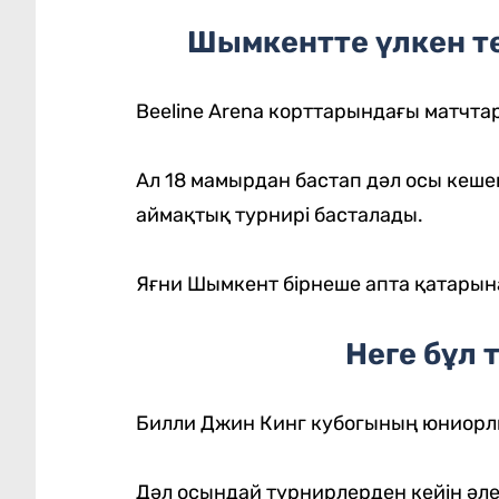
Шымкентте үлкен т
Beeline Arena корттарындағы матчтар
Ал 18 мамырдан бастап дәл осы кеш
аймақтық турнирі басталады.
Яғни Шымкент бірнеше апта қатарына
Неге бұл
Билли Джин Кинг кубогының юниорл
Дәл осындай турнирлерден кейін әле