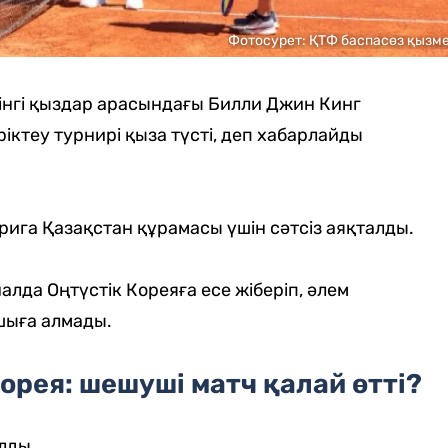
Фотосурет: ҚТФ баспасөз қызме
інгі қыздар арасындағы Билли Джин Кинг
ктеу турнирі қыза түсті, деп хабарлайды
рига Қазақстан құрамасы үшін сәтсіз аяқталды.
лда Оңтүстік Кореяға есе жіберіп, әлем
шыға алмады.
орея: шешуші матч қалай өтті?
лды.