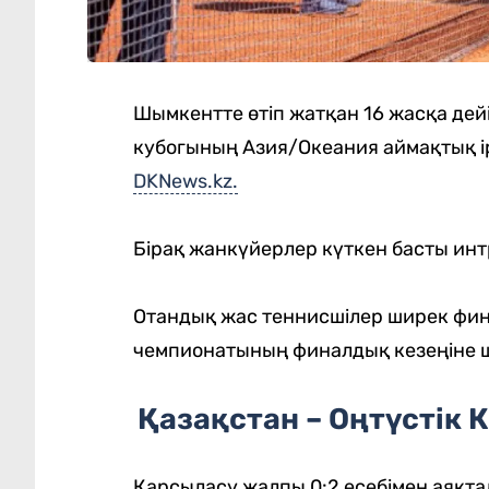
Шымкентте өтіп жатқан 16 жасқа дей
кубогының Азия/Океания аймақтық ірі
DKNews.kz.
Бірақ жанкүйерлер күткен басты инт
Отандық жас теннисшілер ширек фина
чемпионатының финалдық кезеңіне 
Қазақстан – Оңтүстік К
Қарсыласу жалпы 0:2 есебімен аяқта