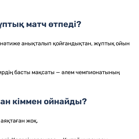
ұптық матч өтпеді?
ы нәтиже анықталып қойғандықтан, жұптық ойын
ирдің басты мақсаты — әлем чемпионатының
тан кіммен ойнайды?
аяқтаған жоқ.