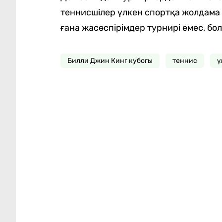
теннисшілер үлкен спортқа жолдама
ғана жасөспірімдер турнирі емес, б
Билли Джин Кинг кубогы
теннис
ү