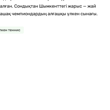
 алған. Сондықтан Шымкенттегі жарыс — жай
олашақ чемпиондардың алғашқы үлкен сынағы.
лкен теннис