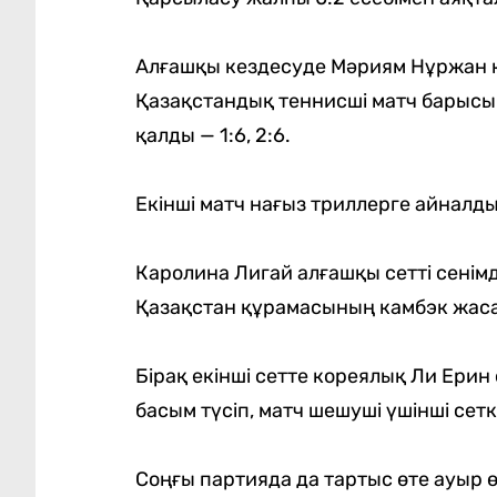
Алғашқы кездесуде Мәриям Нұржан к
Қазақстандық теннисші матч барысынд
қалды — 1:6, 2:6.
Екінші матч нағыз триллерге айналды
Каролина Лигай алғашқы сетті сенімді
Қазақстан құрамасының камбэк жасау
Бірақ екінші сетте кореялық Ли Ерин 
басым түсіп, матч шешуші үшінші сетк
Соңғы партияда да тартыс өте ауыр 