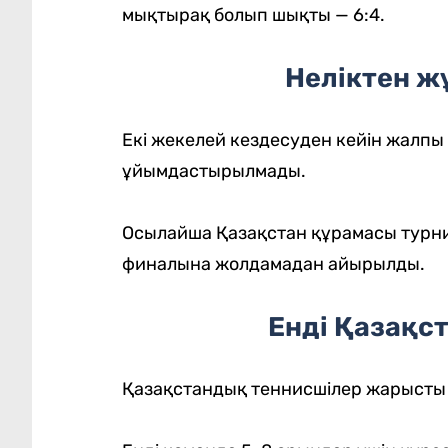
мықтырақ болып шықты — 6:4.
Неліктен ж
Екі жекелей кездесуден кейін жалп
ұйымдастырылмады.
Осылайша Қазақстан құрамасы турн
финалына жолдамадан айырылды.
Енді Қазақс
Қазақстандық теннисшілер жарысты 