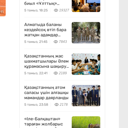
биыл «Ұлттық»
мәртебе беріледі
5 тамыз, 18:25
19327
ті
Алматыда баланы
кездейсоқ өтіп бара
жатқан адамдар
құтқарып қалды,
5 тамыз, 21:45
7843
олар әскери
офицерлер болып
шықты
Қазақстанның жас
шахматшылары Әлем
құрамасына шақыру
тастап, жеңіске жетті
5 тамыз, 22:41
2189
Қазақстанның атом
саласы үшін алғашқы
мамандар даярланды
5 тамыз, 23:58
2178
«Іле-Балқаштан»
тараған жолбарыс