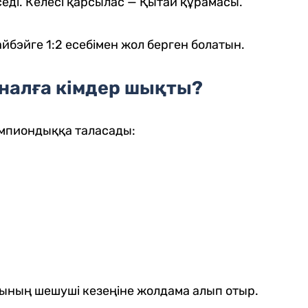
еді. Келесі қарсылас — Қытай құрамасы.
бэйге 1:2 есебімен жол берген болатын.
налға кімдер шықты?
емпиондыққа таласады:
тының шешуші кезеңіне жолдама алып отыр.