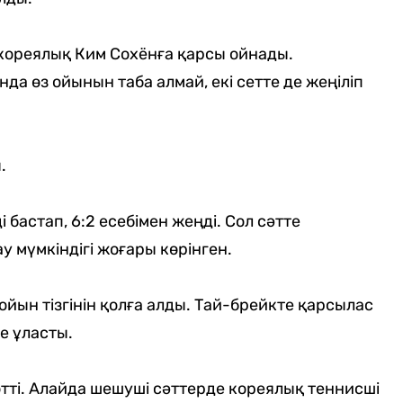
ореялық Ким Сохёнға қарсы ойнады.
а өз ойынын таба алмай, екі сетте де жеңіліп
.
 бастап, 6:2 есебімен жеңді. Сол сәтте
 мүмкіндігі жоғары көрінген.
ойын тізгінін қолға алды. Тай-брейкте қарсылас
е ұласты.
өтті. Алайда шешуші сәттерде кореялық теннисші