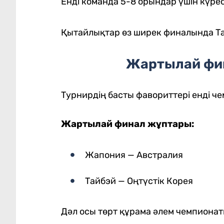
Енді команда 5-8 орындар үшін күрес
Қытайлықтар өз ширек финалында Тай
Жартылай фи
Турнирдің басты фавориттері енді ч
Жартылай финал жұптары:
Жапония — Австралия
Тайбэй — Оңтүстік Корея
Дәл осы төрт құрама әлем чемпиона