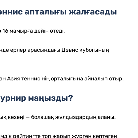
еннис апталығы жалғасады
 16 мамырға дейін өтеді.
енде ерлер арасындағы Дэвис кубогының
н Азия теннисінің орталығына айналып отыр.
 турнир маңызды?
ық кезеңі — болашақ жұлдыздардың алаңы.
мдік рейтингте топ жарып жүрген көптеген