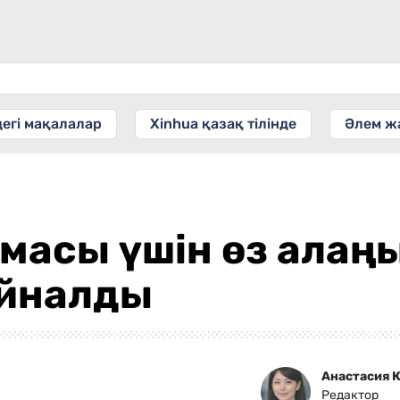
дегі мақалалар
Xinhua қазақ тілінде
Әлем ж
масы үшін өз алаң
айналды
Анастасия 
Редактор