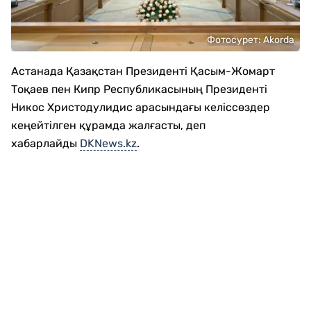
Фотосурет: Аkorda
Астанада Қазақстан Президенті Қасым-Жомарт
Тоқаев пен Кипр Республикасының Президенті
Никос Христодулидис арасындағы келіссөздер
кеңейтілген құрамда жалғасты, деп
хабарлайды
DKNews.kz
.