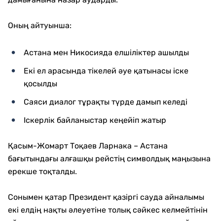
Оның айтуынша:
Астана мен Никосияда елшіліктер ашылды
Екі ел арасында тікелей әуе қатынасы іске
қосылды
Саяси диалог тұрақты түрде дамып келеді
Іскерлік байланыстар кеңейіп жатыр
Қасым-Жомарт Тоқаев Ларнака – Астана
бағытындағы алғашқы рейстің символдық маңызына
ерекше тоқталды.
Сонымен қатар Президент қазіргі сауда айналымы
екі елдің нақты әлеуетіне толық сәйкес келмейтінін