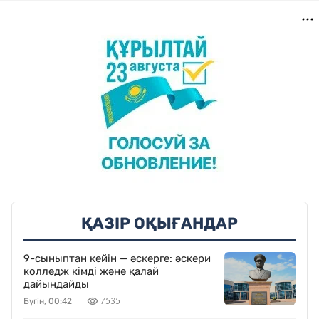
ҚАЗІР ОҚЫҒАНДАР
9-сыныптан кейін — әскерге: әскери
колледж кімді және қалай
дайындайды
Бүгін, 00:42
7535