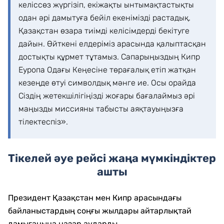
келіссөз жүргізіп, екіжақты ынтымақтастықты
одан әрі дамытуға бейіл екенімізді растадық.
Қазақстан өзара тиімді келісімдерді бекітуге
дайын. Өйткені елдеріміз арасында қалыптасқан
достықты құрмет тұтамыз. Сапарыңыздың Кипр
Еуропа Одағы Кеңесіне төрағалық етіп жатқан
кезеңде өтуі символдық мәнге ие. Осы орайда
Сіздің жетекшілігіңізді жоғары бағалаймыз әрі
маңызды миссияны табысты аяқтауыңызға
тілектеспіз».
Тікелей әуе рейсі жаңа мүмкіндіктер
ашты
Президент Қазақстан мен Кипр арасындағы
байланыстардың соңғы жылдары айтарлықтай
дамығанына назар аударды.