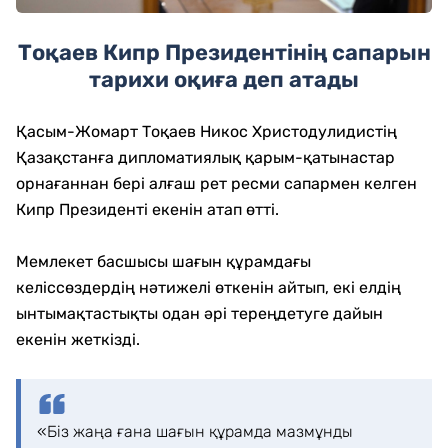
Тоқаев Кипр Президентінің сапарын
тарихи оқиға деп атады
Қасым-Жомарт Тоқаев Никос Христодулидистің
Қазақстанға дипломатиялық қарым-қатынастар
орнағаннан бері алғаш рет ресми сапармен келген
Кипр Президенті екенін атап өтті.
Мемлекет басшысы шағын құрамдағы
келіссөздердің нәтижелі өткенін айтып, екі елдің
ынтымақтастықты одан әрі тереңдетуге дайын
екенін жеткізді.
«Біз жаңа ғана шағын құрамда мазмұнды