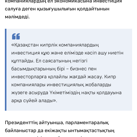
компаниялардың ел экономикасына инвестиция
салуға деген қызығушылығын қолдайтынын
мәлімдеді.
«Қазақстан кипрлік компаниялардың
инвестиция құю және елімізде кәсіп ашу ниетін
құптайды. Ел саясатының негізгі
басымдықтарының бірі – бизнес пен
инвесторларға қолайлы жағдай жасау. Кипр
компаниялары инвестициялық жобаларды
жүзеге асыруда Үкіметіміздің нақты қолдауына
арқа сүйей алады».
Президенттің айтуынша, парламентаралық
байланыстар да екіжақты ынтымақтастықтың