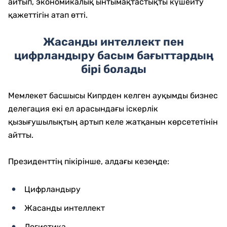
айтып, экономикалық ынтымақтастықты күшейту
қажеттігін атап өтті.
Жасанды интеллект пен
цифрландыру басым бағыттардың
бірі болады
Мемлекет басшысы Кипрден келген ауқымды бизнес
делегация екі ел арасындағы іскерлік
қызығушылықтың артып келе жатқанын көрсететінін
айтты.
Президенттің пікірінше, алдағы кезеңде:
Цифрландыру
Жасанды интеллект
Логистика