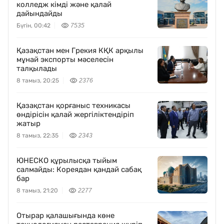
колледж кімді және қалай
дайындайды
Бүгін, 00:42
7535
Қазақстан мен Грекия КҚК арқылы
мұнай экспорты мәселесін
талқылады
8 тамыз, 20:25
2376
Қазақстан қорғаныс техникасы
өндірісін қалай жергіліктендіріп
жатыр
8 тамыз, 22:35
2343
ЮНЕСКО құрылысқа тыйым
салмайды: Кореядан қандай сабақ
бар
8 тамыз, 21:20
2277
Отырар қалашығында көне