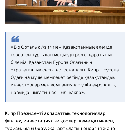
«Біз Орталық Азия мен Қазақстанның әлемде
геосаяси тұрғыдан маңызды рөл атқаратынын
білеміз. Қазақстан Еуропа Одағының
стратегиялық серіктесі саналады. Кипр – Еуропа
Одағына мүше мемлекет ретінде қазақстандық
инвесторлар мен компаниялар үшін еуропалық
нарыққа шығатын сенімді қақпа».
Кипр Президенті ақпараттық технологиялар,
финтех, инвестициялық қорлар, кеме қатынасы,
туризм, білім беру, жаңартылатын энергия және