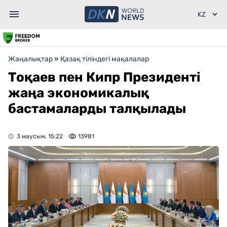
Жаңалықтар
»
Қазақ тіліндегі мақалалар
Тоқаев пен Кипр Президенті
жаңа экономикалық
бастамаларды талқылады
3 маусым, 15:22
13981