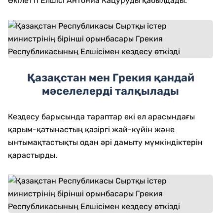
Өкілетті Елшісі Антониа Кацуруды қабылдады.
Қазақстан мен Грекия қандай
мәселелерді талқылады
Кездесу барысында тараптар екі ел арасындағы
қарым-қатынастың қазіргі жай-күйін және
ынтымақтастықты одан әрі дамыту мүмкіндіктерін
қарастырды.