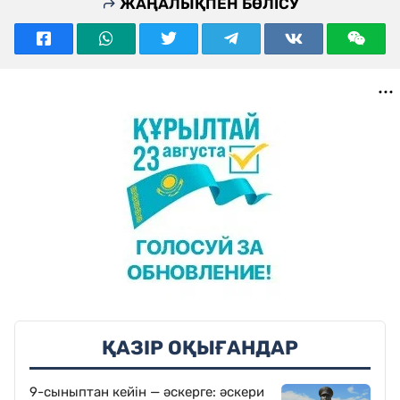
ЖАҢАЛЫҚПЕН БӨЛІСУ
ҚАЗІР ОҚЫҒАНДАР
9-сыныптан кейін — әскерге: әскери