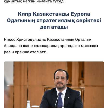
құқықтық негізін нығайта түседі.
Кипр Қазақстанды Еуропа
Одағының стратегиялық серіктесі
деп атады
Никос Христодулидис Қазақстанның Орталық
Азиядағы және халықаралық аренадағы маңызды
рөлін ерекше атап өтті.