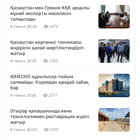
Қазақстан мен Грекия КҚК арқылы
мұнай экспорты мәселесін
талқылады
8 тамыз, 20:25
2376
Қазақстан қорғаныс техникасы
өндірісін қалай жергіліктендіріп
жатыр
8 тамыз, 22:35
2343
ЮНЕСКО құрылысқа тыйым
салмайды: Кореядан қандай сабақ
бар
8 тамыз, 21:20
2277
Отырар қалашығында көне
технологиямен реставрация жүріп
жатыр
8 тамыз, 20:03
2255