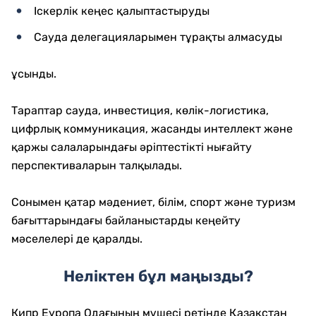
Іскерлік кеңес қалыптастыруды
Сауда делегацияларымен тұрақты алмасуды
ұсынды.
Тараптар сауда, инвестиция, көлік-логистика,
цифрлық коммуникация, жасанды интеллект және
қаржы салаларындағы әріптестікті нығайту
перспективаларын талқылады.
Сонымен қатар мәдениет, білім, спорт және туризм
бағыттарындағы байланыстарды кеңейту
мәселелері де қаралды.
Неліктен бұл маңызды?
Кипр Еуропа Одағының мүшесі ретінде Қазақстан