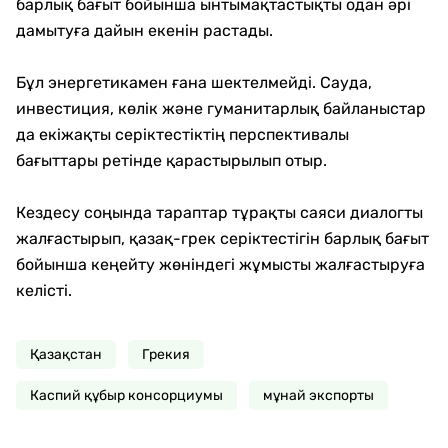
барлық бағыт бойынша ынтымақтастықты одан әрі
дамытуға дайын екенін растады.
Бұл энергетикамен ғана шектелмейді. Сауда,
инвестиция, көлік және гуманитарлық байланыстар
да екіжақты серіктестіктің перспективалы
бағыттары ретінде қарастырылып отыр.
Кездесу соңында тараптар тұрақты саяси диалогты
жалғастырып, қазақ-грек серіктестігін барлық бағыт
бойынша кеңейту жөніндегі жұмысты жалғастыруға
келісті.
Қазақстан
Грекия
Каспий құбыр консорциумы
мұнай экспорты