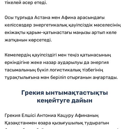
тікелей әсер етеді.
Осы тұрғыда Астана мен Афина арасындағы
келіссөздер энергетикалық қауіпсіздік мәселесінің
екіжақты қарым-қатынастағы маңызы артып келе
жатқанын көрсетеді.
Кемелердің қауіпсіздігі мен теңіз қатынасының
еркіндігіне жеке назар аударылуы да энергия
тасымалының бүкіл логистикалық тізбегінің
тұрақтылығына мән беріліп отырғанын аңғартады.
Грекия ынтымақтастықты
кеңейтуге дайын
Грекия Елшісі Антониа Кацуру Афинаның
Қазақстанмен өзара қызығушылық тудыратын