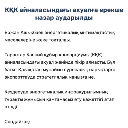
КҚК айналасындағы ахуалға ерекше
назар аударылды
Ержан Ашықбаев энергетикалық ынтымақтастық
мәселелеріне жеке тоқталды.
Тараптар Каспий құбыр консорциумы (КҚК)
айналасындағы ахуал жөнінде пікір алмасты. Бұл
бағыт Қазақстан мұнайын еуропалық нарықтарға
экспорттауда стратегиялық маңызға ие.
Кездесуде энергетикалық инфрақұрылымның
тұрақты жұмысын қамтамасыз ету қажеттігі атап
өтілді.
Сондай-ақ: