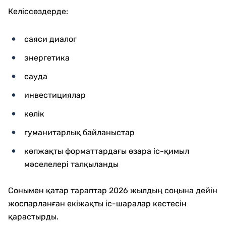
Келіссөздерде:
саяси диалог
энергетика
сауда
инвестициялар
көлік
гуманитарлық байланыстар
көпжақты форматтардағы өзара іс-қимыл
мәселелері талқыланды
Сонымен қатар тараптар 2026 жылдың соңына дейін
жоспарланған екіжақты іс-шаралар кестесін
қарастырды.