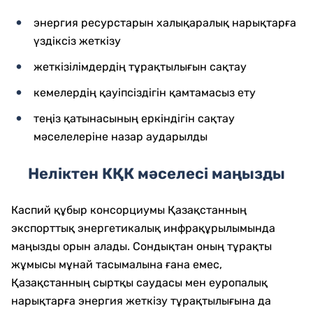
энергия ресурстарын халықаралық нарықтарға
үздіксіз жеткізу
жеткізілімдердің тұрақтылығын сақтау
кемелердің қауіпсіздігін қамтамасыз ету
теңіз қатынасының еркіндігін сақтау
мәселелеріне назар аударылды
Неліктен КҚК мәселесі маңызды
Каспий құбыр консорциумы Қазақстанның
экспорттық энергетикалық инфрақұрылымында
маңызды орын алады. Сондықтан оның тұрақты
жұмысы мұнай тасымалына ғана емес,
Қазақстанның сыртқы саудасы мен еуропалық
нарықтарға энергия жеткізу тұрақтылығына да