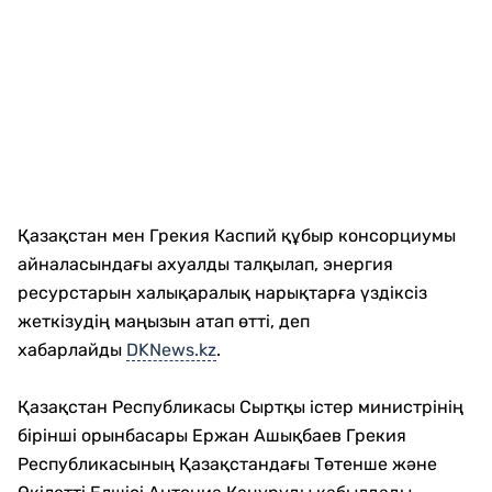
Қазақстан мен Грекия Каспий құбыр консорциумы
айналасындағы ахуалды талқылап, энергия
ресурстарын халықаралық нарықтарға үздіксіз
жеткізудің маңызын атап өтті, деп
хабарлайды
DKNews.kz
.
Қазақстан Республикасы Сыртқы істер министрінің
бірінші орынбасары Ержан Ашықбаев Грекия
Республикасының Қазақстандағы Төтенше және