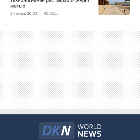
технологиямен реставрация жүріп
жатыр
8 тамыз, 20:03
2255