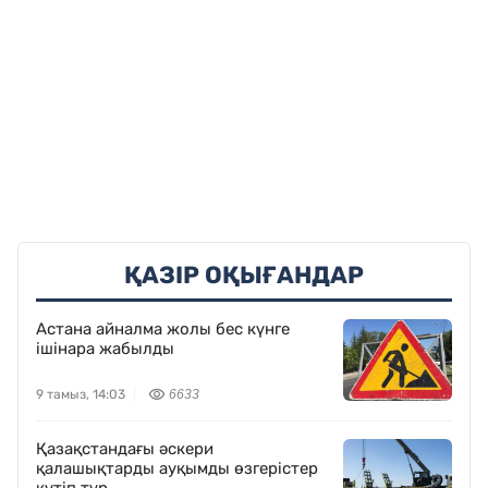
ҚАЗІР ОҚЫҒАНДАР
Астана айналма жолы бес күнге
ішінара жабылды
9 тамыз, 14:03
6633
Қазақстандағы әскери
қалашықтарды ауқымды өзгерістер