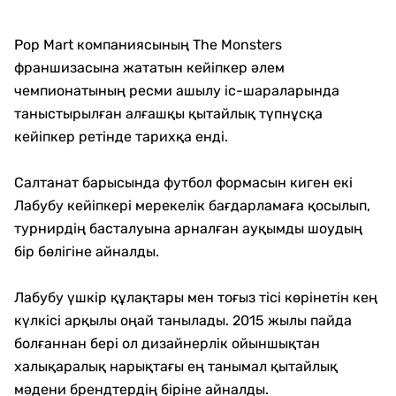
Pop Mart компаниясының The Monsters
франшизасына жататын кейіпкер әлем
чемпионатының ресми ашылу іс-шараларында
таныстырылған алғашқы қытайлық түпнұсқа
кейіпкер ретінде тарихқа енді.
Салтанат барысында футбол формасын киген екі
Лабубу кейіпкері мерекелік бағдарламаға қосылып,
турнирдің басталуына арналған ауқымды шоудың
бір бөлігіне айналды.
Лабубу үшкір құлақтары мен тоғыз тісі көрінетін кең
күлкісі арқылы оңай танылады. 2015 жылы пайда
болғаннан бері ол дизайнерлік ойыншықтан
халықаралық нарықтағы ең танымал қытайлық
мәдени брендтердің біріне айналды.