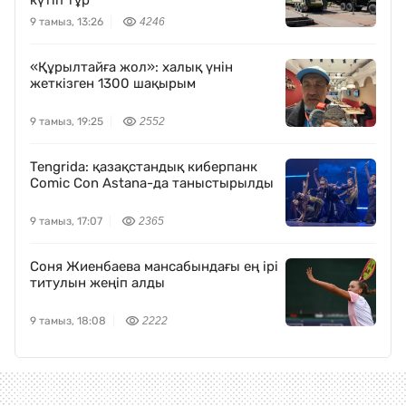
күтіп тұр
9 тамыз, 13:26
4246
«Құрылтайға жол»: халық үнін
жеткізген 1300 шақырым
9 тамыз, 19:25
2552
Tengrida: қазақстандық киберпанк
Comic Con Astana-да таныстырылды
9 тамыз, 17:07
2365
Соня Жиенбаева мансабындағы ең ірі
титулын жеңіп алды
9 тамыз, 18:08
2222