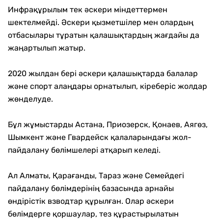
Инфрақұрылым тек әскери міндеттермен
шектелмейді. Әскери қызметшілер мен олардың
отбасылары тұратын қалашықтардың жағдайы да
жаңартылып жатыр.
2020 жылдан бері әскери қалашықтарда балалар
және спорт алаңдары орнатылып, кіреберіс жолдар
жөнделуде.
Бұл жұмыстарды Астана, Приозерск, Қонаев, Аягөз,
Шымкент және Гвардейск қалаларындағы жол-
пайдалану бөлімшелері атқарып келеді.
Ал Алматы, Қарағанды, Тараз және Семейдегі
пайдалану бөлімдерінің базасында арнайы
өндірістік взводтар құрылған. Олар әскери
бөлімдерге қоршаулар, тез құрастырылатын