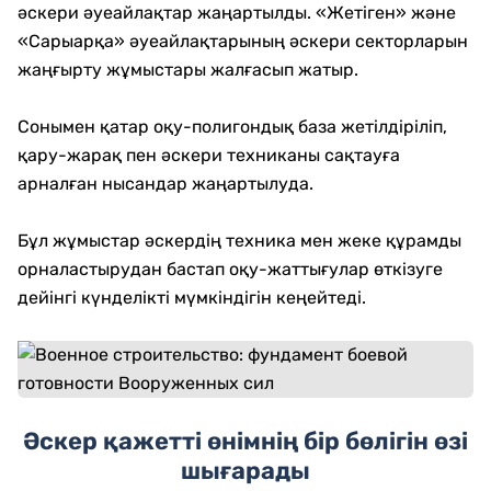
әскери әуеайлақтар жаңартылды. «Жетіген» және
«Сарыарқа» әуеайлақтарының әскери секторларын
жаңғырту жұмыстары жалғасып жатыр.
Сонымен қатар оқу-полигондық база жетілдіріліп,
қару-жарақ пен әскери техниканы сақтауға
арналған нысандар жаңартылуда.
Бұл жұмыстар әскердің техника мен жеке құрамды
орналастырудан бастап оқу-жаттығулар өткізуге
дейінгі күнделікті мүмкіндігін кеңейтеді.
Әскер қажетті өнімнің бір бөлігін өзі
шығарады