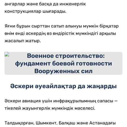
ангарлар және басқа да инженерлік
конструкциялар шығарады.
Яғни бұрын сырттан сатып алынуы мүмкін бірқатар
өнім енді әскердің өз өндірістік мүмкіндігі арқылы
жасалып жатыр.
Әскери әуеайлақтар да жаңарды
Әскери авиация үшін инфрақұрылымның сапасы —
тікелей жауынгерлік мүмкіндік мәселесі.
Талдықорған, Шымкент, Балқаш және Астанадағы