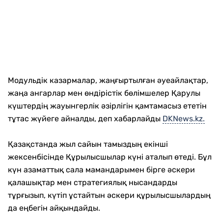
Модульдік казармалар, жаңғыртылған әуеайлақтар,
жаңа ангарлар мен өндірістік бөлімшелер Қарулы
күштердің жауынгерлік әзірлігін қамтамасыз ететін
тұтас жүйеге айналды, деп хабарлайды
DKNews.kz.
Қазақстанда жыл сайын тамыздың екінші
жексенбісінде Құрылысшылар күні аталып өтеді. Бұл
күн азаматтық сала мамандарымен бірге әскери
қалашықтар мен стратегиялық нысандарды
тұрғызып, күтіп ұстайтын әскери құрылысшылардың
да еңбегін айқындайды.