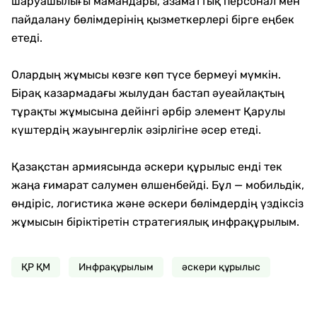
шаруашылығы мамандары, азаматтық персонал мен
пайдалану бөлімдерінің қызметкерлері бірге еңбек
етеді.
Олардың жұмысы көзге көп түсе бермеуі мүмкін.
Бірақ казармадағы жылудан бастап әуеайлақтың
тұрақты жұмысына дейінгі әрбір элемент Қарулы
күштердің жауынгерлік әзірлігіне әсер етеді.
Қазақстан армиясында әскери құрылыс енді тек
жаңа ғимарат салумен өлшенбейді. Бұл — мобильдік,
өндіріс, логистика және әскери бөлімдердің үздіксіз
жұмысын біріктіретін стратегиялық инфрақұрылым.
ҚР ҚМ
Инфрақұрылым
әскери құрылыс