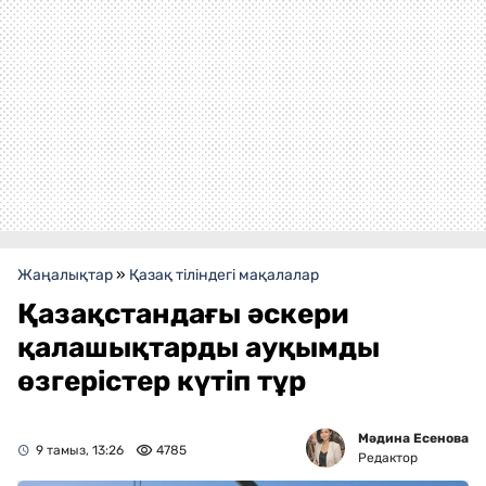
Жаңалықтар
»
Қазақ тіліндегі мақалалар
Қазақстандағы әскери
қалашықтарды ауқымды
өзгерістер күтіп тұр
Мәдина Есенова
9 тамыз, 13:26
4785
Редактор