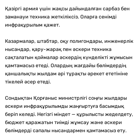
Қазіргі армия үшін жақсы дайындалған сарбаз бен
заманауи техника жеткіліксіз. Оларға сенімді
инфрақұрылым қажет.
Казармалар, штабтар, оқу полигондары, инженерлік
нысандар, қару-жарақ пен әскери техника
сақталатын қоймалар әскердің күнделікті жұмысын
қамтамасыз етеді. Олардың жағдайы бөлімдердің
қаншалықты жылдам әрі тұрақты әрекет ететініне
тікелей әсер етеді.
Сондықтан Қорғаныс министрлігі соңғы жылдары
әскери инфрақұрылымды жаңғыртуға басымдық
беріп келеді. Негізгі міндет — құрылысты жеделдету,
бюджет қаражатын тиімді жұмсау және әскери
бөлімдерді сапалы нысандармен қамтамасыз ету.