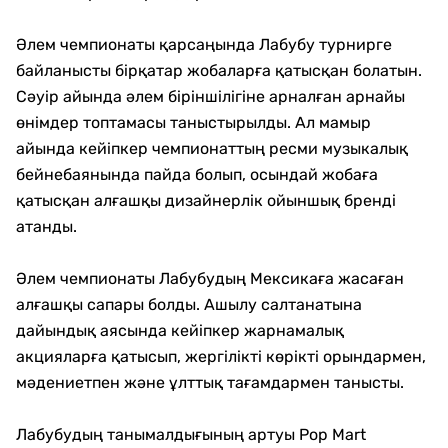
Әлем чемпионаты қарсаңында Лабубу турнирге
байланысты бірқатар жобаларға қатысқан болатын.
Сәуір айында әлем біріншілігіне арналған арнайы
өнімдер топтамасы таныстырылды. Ал мамыр
айында кейіпкер чемпионаттың ресми музыкалық
бейнебаянында пайда болып, осындай жобаға
қатысқан алғашқы дизайнерлік ойыншық бренді
атанды.
Әлем чемпионаты Лабубудың Мексикаға жасаған
алғашқы сапары болды. Ашылу салтанатына
дайындық аясында кейіпкер жарнамалық
акцияларға қатысып, жергілікті көрікті орындармен,
мәдениетпен және ұлттық тағамдармен танысты.
Лабубудың танымалдығының артуы Pop Mart