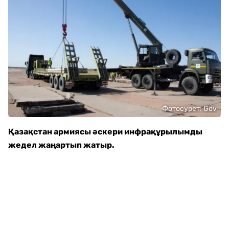
Фотосурет: Gov
Қазақстан армиясы әскери инфрақұрылымды
жедел жаңартып жатыр.