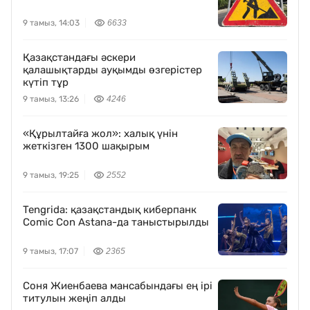
9 тамыз, 14:03
6633
Қазақстандағы әскери
қалашықтарды ауқымды өзгерістер
күтіп тұр
9 тамыз, 13:26
4246
«Құрылтайға жол»: халық үнін
жеткізген 1300 шақырым
9 тамыз, 19:25
2552
Tengrida: қазақстандық киберпанк
Comic Con Astana-да таныстырылды
9 тамыз, 17:07
2365
Соня Жиенбаева мансабындағы ең ірі
титулын жеңіп алды