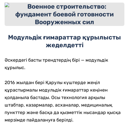
Модульдік ғимараттар құрылысты
жеделдетті
Әскердегі басты трендтердің бірі — модульдік
құрылыс.
2016 жылдан бері Қарулы күштерде жеңіл
құрастырмалы модульдік ғимараттар кеңінен
қолданыла бастады. Осы технология арқылы
штабтар, казармалар, асханалар, медициналық
пункттер және басқа да қызметтік нысандар қысқа
мерзімде пайдалануға берілді.