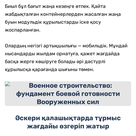
Биыл бұл бағыт жаңа кезеңге өтпек. Қайта
жабдықталған контейнерлерден жасалған жаңа
буын модульдік құрылыстарды іске қосу
жоспарланған.
Олардың негізгі артықшылығы — мобильдік. Мұндай
нысандарды жылдам орнатуға, қажет жағдайда
басқа жерге көшіруге болады әрі дәстүрлі
құрылысқа қарағанда шығыны төмен.
Әскери қалашықтарда тұрмыс
жағдайы өзгеріп жатыр