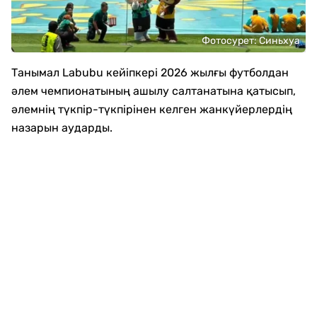
Фотосурет: Синьхуа
Танымал Labubu кейіпкері 2026 жылғы футболдан
әлем чемпионатының ашылу салтанатына қатысып,
әлемнің түкпір-түкпірінен келген жанкүйерлердің
назарын аударды.