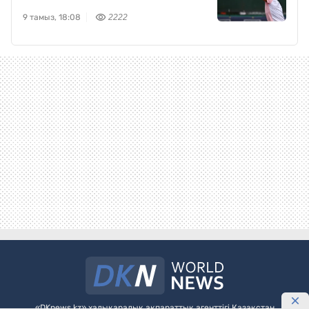
9 тамыз, 18:08
2222
«DKnews.kz» халықаралық ақпараттық агенттігі Қазақстан