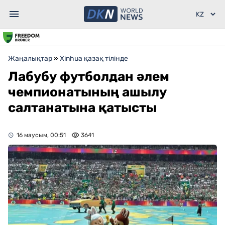
Жаңалықтар
»
Xinhua қазақ тілінде
Лабубу футболдан әлем
чемпионатының ашылу
салтанатына қатысты
16 маусым, 00:51
3641