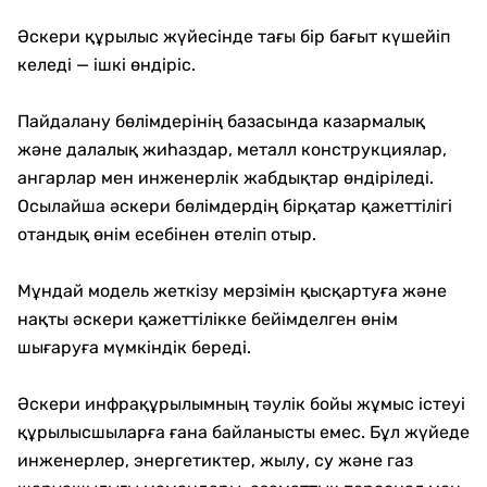
Әскери құрылыс жүйесінде тағы бір бағыт күшейіп
келеді — ішкі өндіріс.
Пайдалану бөлімдерінің базасында казармалық
және далалық жиһаздар, металл конструкциялар,
ангарлар мен инженерлік жабдықтар өндіріледі.
Осылайша әскери бөлімдердің бірқатар қажеттілігі
отандық өнім есебінен өтеліп отыр.
Мұндай модель жеткізу мерзімін қысқартуға және
нақты әскери қажеттілікке бейімделген өнім
шығаруға мүмкіндік береді.
Әскери инфрақұрылымның тәулік бойы жұмыс істеуі
құрылысшыларға ғана байланысты емес. Бұл жүйеде
инженерлер, энергетиктер, жылу, су және газ