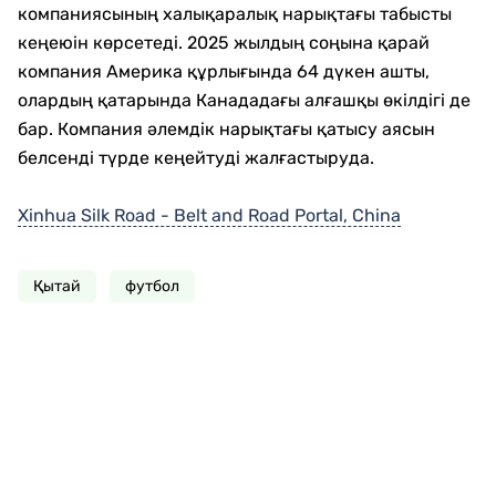
компаниясының халықаралық нарықтағы табысты
кеңеюін көрсетеді. 2025 жылдың соңына қарай
компания Америка құрлығында 64 дүкен ашты,
олардың қатарында Канададағы алғашқы өкілдігі де
бар. Компания әлемдік нарықтағы қатысу аясын
белсенді түрде кеңейтуді жалғастыруда.
Xinhua Silk Road - Belt and Road Portal, China
Қытай
футбол