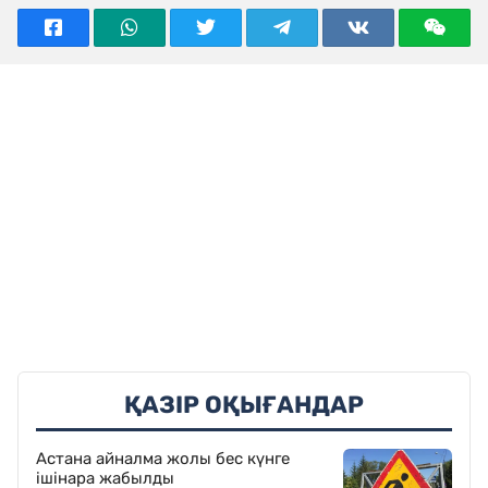
ҚАЗІР ОҚЫҒАНДАР
Астана айналма жолы бес күнге
ішінара жабылды