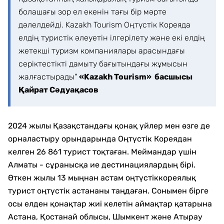
болашағы зор ел екенін тағы бір мәрте
дәлелдейді. Kazakh Tourism Оңтүстік Кореяда
елдің туристік әлеуетін ілгерілету және екі елдің
жетекші туризм компаниялары арасындағы
серіктестікті дамыту бағытындағы жұмысын
жалғастырады"
«Kazakh Tourism» басшысы
Қайрат Сәдуақасов
2024 жылы Қазақстандағы қонақ үйлер мен өзге де
орналастыру орындарында Оңтүстік Кореядан
келген 26 861 турист тоқтаған. Меймандар үшін
Алматы - сұранысқа ие дестинациялардың бірі.
Өткен жылы 13 мыңнан астам оңтүстіккореялық
турист оңтүстік астананы таңдаған. Сонымен бірге
осы елден қонақтар жиі келетін аймақтар қатарына
Астана, Қостанай облысы, Шымкент және Атырау