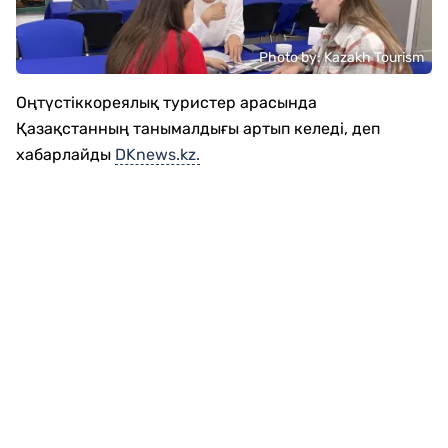
Photo by: Kazakh Tourism
Оңтүстіккореялық туристер арасында
Қазақстанның танымалдығы артып келеді, деп
хабарлайды
DKnews.kz.