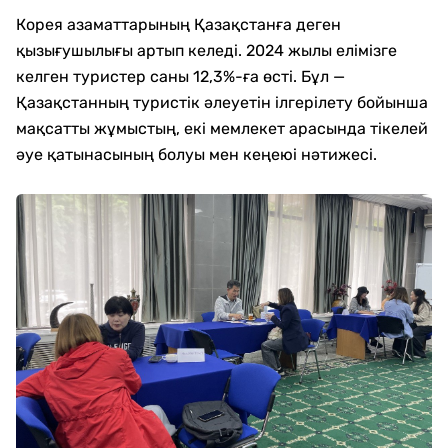
Корея азаматтарының Қазақстанға деген
қызығушылығы артып келеді. 2024 жылы елімізге
келген туристер саны 12,3%-ға өсті. Бұл —
Қазақстанның туристік әлеуетін ілгерілету бойынша
мақсатты жұмыстың, екі мемлекет арасында тікелей
әуе қатынасының болуы мен кеңеюі нәтижесі.