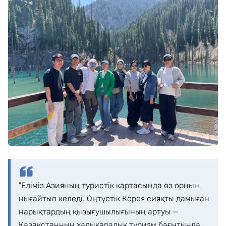
"Еліміз Азияның туристік картасында өз орнын
нығайтып келеді. Оңтүстік Корея сияқты дамыған
нарықтардың қызығушылығының артуы —
Қазақстанның халықаралық туризм бағытында