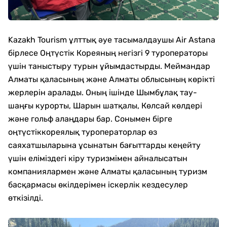
Kazakh Tourism ұлттық әуе тасымалдаушы Air Astana
бірлесе Оңтүстік Кореяның негізгі 9 туроператоры
үшін таныстыру турын ұйымдастырды. Меймандар
Алматы қаласының және Алматы облысының көрікті
жерлерін аралады. Оның ішінде Шымбұлақ тау-
шаңғы курорты, Шарын шатқалы, Көлсай көлдері
және гольф алаңдары бар. Сонымен бірге
оңтүстіккореялық туроператорлар өз
саяхатшыларына ұсынатын бағыттарды кеңейту
үшін еліміздегі кіру туризмімен айналысатын
компаниялармен және Алматы қаласының туризм
басқармасы өкілдерімен іскерлік кездесулер
өткізілді.