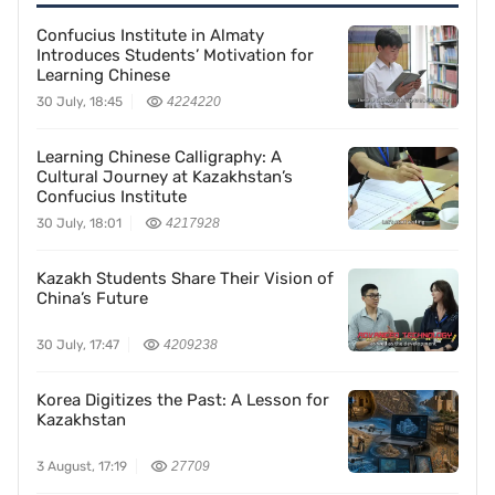
Confucius Institute in Almaty
Introduces Students’ Motivation for
Learning Chinese
30 July, 18:45
4224220
Learning Chinese Calligraphy: A
Cultural Journey at Kazakhstan’s
Confucius Institute
30 July, 18:01
4217928
Kazakh Students Share Their Vision of
China’s Future
30 July, 17:47
4209238
Korea Digitizes the Past: A Lesson for
Kazakhstan
3 August, 17:19
27709