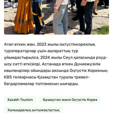
Атап өткен жөн, 2023 жылы оңтүстіккореялық
туроператорлар үшін ақпараттық тур
ұйымдастырылса, 2024 жылы Сеул қаласында роуд-
шоу сәтті өткізілді. Астанада өткен Дүниежүзілік
көшпенділер ойындары аясында Оңтүстік Кореяның
KBS телеарнасы Қазақстан туралы тревел-
багдарламалар топтамасын шығарды.
Kazakh Tourism
Қазақстан және Оңтүстік Корея
Халықаралық ынтымақтастық