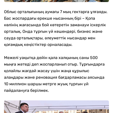
Облыс орталығының аумағы 7 мың гектарға ұлғаяды.
Бас жоспардағы ерекше нысанның бірі – Қопа
көлінің жағасында бой көтеретін заманауи іскерлік
орталық. Онда тұрғын үй кешендері, бизнес және
сауда орталықтары, әлеуметтік нысандар мен
қоғамдық кеңістіктер орналасады.
Межелі уақытқа дейін қала халқының саны 500
мыңға жетеді деп жоспарланып отыр. Тұрғындарға
қолайлы жағдай жасау үшін жаңа құрылыс
алаңдары және реновация бағдарламасы аясында
10 миллион шаршы метрге жуық тұрғын үй
пайдалануға берілмек.