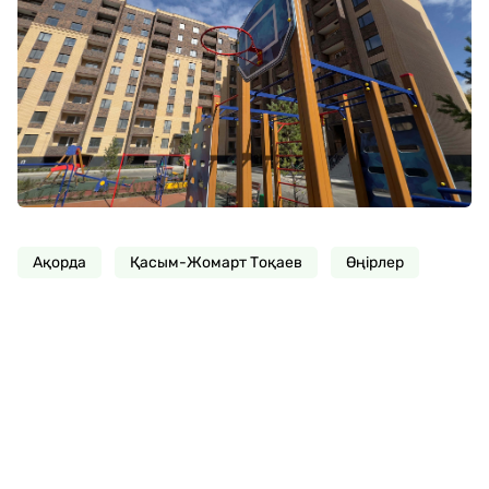
Ақорда
Қасым-Жомарт Тоқаев
Өңірлер