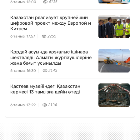
6 тамыз, 12:00
4136
Казахстан реализует крупнейший
цифровой проект между Европой и
Китаем
6 тамыз, 17:57
2255
Қордай асуында қозғалыс ішінара
шектеледі: Алматы жүргізушілеріне
жаңа бағыт ұсынылды
6 тамыз, 16:30
2145
Қастеев музейіндегі Қазақстан
көрмесі 13 тамызға дейін өтеді
6 тамыз, 13:29
2134