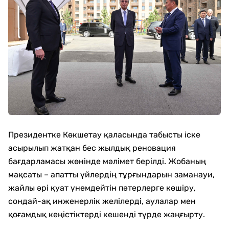
Президентке Көкшетау қаласында табысты іске
асырылып жатқан бес жылдық реновация
бағдарламасы жөнінде мәлімет берілді. Жобаның
мақсаты – апатты үйлердің тұрғындарын заманауи,
жайлы әрі қуат үнемдейтін пәтерлерге көшіру,
сондай-ақ инженерлік желілерді, аулалар мен
қоғамдық кеңістіктерді кешенді түрде жаңғырту.