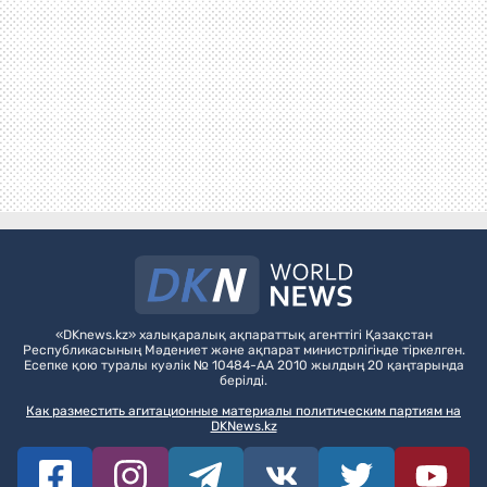
«DKnews.kz» халықаралық ақпараттық агенттігі Қазақстан
Республикасының Мәдениет және ақпарат министрлігінде тіркелген.
Есепке қою туралы куәлік № 10484-АА 2010 жылдың 20 қаңтарында
берілді.
Как разместить агитационные материалы политическим партиям на
DKNews.kz