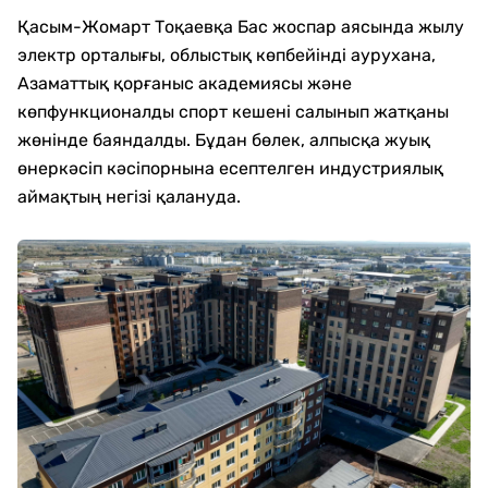
Қасым-Жомарт Тоқаевқа Бас жоспар аясында жылу
электр орталығы, облыстық көпбейінді аурухана,
Азаматтық қорғаныс академиясы және
көпфункционалды спорт кешені салынып жатқаны
жөнінде баяндалды. Бұдан бөлек, алпысқа жуық
өнеркәсіп кәсіпорнына есептелген индустриялық
аймақтың негізі қалануда.