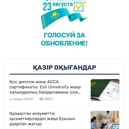
ҚАЗІР ОҚЫҒАНДАР
Қос диплом және ACCA
сертификаты: Esil University жаңа
халықаралық бағдарламаны іске
қосты
6 тамыз, 09:51
8855
Қазақстан әлеуметтік
қызметкерлердің жаңа буынын
даярлап жатыр