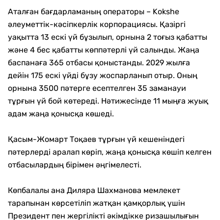
Аталған бағдарламаның операторы – Kokshe
әлеуметтік-кәсіпкерлік корпорациясы. Қазіргі
уақытта 13 ескі үй бұзылып, орнына 2 тоғыз қабатты
және 4 бес қабатты көппәтерлі үй салынды. Жаңа
баспанаға 365 отбасы қоныстанды. 2029 жылға
дейін 175 ескі үйді бұзу жоспарланып отыр. Оның
орнына 3500 пәтерге есептелген 35 заманауи
тұрғын үй бой көтереді. Нәтижесінде 11 мыңға жуық
адам жаңа қонысқа көшеді.
Қасым-Жомарт Тоқаев тұрғын үй кешеніндегі
пәтерлерді аралап көріп, жаңа қонысқа көшіп келген
отбасылардың бірімен әңгімелесті.
Көпбалалы ана Диляра Шахманова мемлекет
тарапынан көрсетіліп жатқан қамқорлық үшін
Президент пен жергілікті әкімдікке ризашылығын