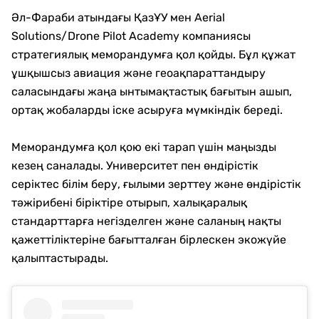
Әл-Фараби атындағы ҚазҰУ мен Aerial
Solutions/Drone Pilot Academy компаниясы
стратегиялық меморандумға қол қойды. Бұл құжат
ұшқышсыз авиация және геоақпараттандыру
саласындағы жаңа ынтымақтастық бағытын ашып,
ортақ жобаларды іске асыруға мүмкіндік береді.
Меморандумға қол қою екі тарап үшін маңызды
кезең саналады. Университет пен өндірістік
серіктес білім беру, ғылыми зерттеу және өндірістік
тәжірибені біріктіре отырып, халықаралық
стандарттарға негізделген және саланың нақты
қажеттіліктеріне бағытталған бірлескен экожүйе
қалыптастырады.