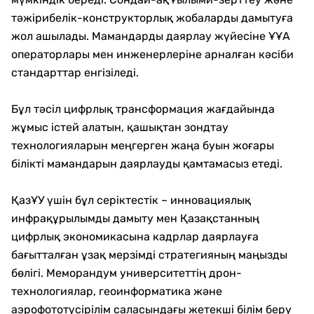
тәжірибелік-конструкторлық жобаларды дамытуға
жол ашылады. Мамандарды даярлау жүйесіне ҰҰА
операторлары мен инженерлеріне арналған кәсіби
стандарттар енгізіледі.
Бұл тәсіл цифрлық трансформация жағдайында
жұмыс істей алатын, қашықтан зондтау
технологияларын меңгерген жаңа буын жоғары
білікті мамандарын даярлауды қамтамасыз етеді.
ҚазҰУ үшін бұл серіктестік – инновациялық
инфрақұрылымды дамыту мен Қазақстанның
цифрлық экономикасына кадрлар даярлауға
бағытталған ұзақ мерзімді стратегияның маңызды
бөлігі. Меморандум университеттің дрон-
технологиялар, геоинформатика және
аэрофототүсірілім саласындағы жетекші білім беру