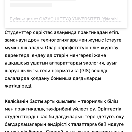
Публикация от QAZAQ ULTTYQ ÝNIVERSITETI (@farabi_university)
Студенттер серіктес алаңында практикадан өтіп,
заманауи дрон технологияларымен жұмыс істеуге
мүмкіндік алады. Олар аэрофототүсірілім жүргізу,
деректерді өңдеу әдістерін меңгереді және
ұшқышсыз ұшатын аппараттарды экология, ауыл
шаруашылығы, геоинформатика (GIS) секілді
салаларда қолдану бойынша дағдыларды
жетілдіреді.
Келісімнің басты артықшылығы – теориялық білім
мен практикалық тәжірибені үйлестіру. Әріптестік
студенттердің кәсіби дағдыларын тереңдетуге, оқу
бағдарламаларын өндірістік талаптарға бейімдеуге
мүмкіндік береді. Сондай-ақ ғылыми-зерттеу және