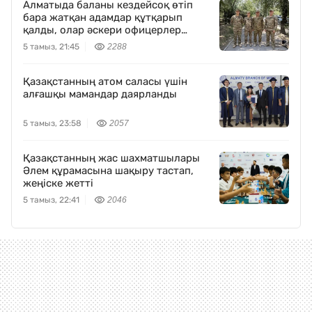
Алматыда баланы кездейсоқ өтіп
бара жатқан адамдар құтқарып
қалды, олар әскери офицерлер
болып шықты
5 тамыз, 21:45
2288
Қазақстанның атом саласы үшін
алғашқы мамандар даярланды
5 тамыз, 23:58
2057
Қазақстанның жас шахматшылары
Әлем құрамасына шақыру тастап,
жеңіске жетті
5 тамыз, 22:41
2046