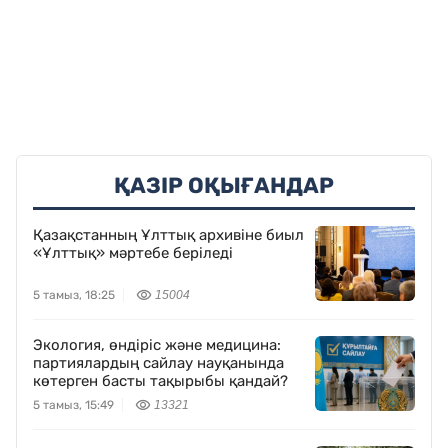
ҚАЗІР ОҚЫҒАНДАР
Қазақстанның Ұлттық архивіне биыл
«Ұлттық» мәртебе беріледі
5 тамыз, 18:25
15004
Экология, өндіріс және медицина:
партиялардың сайлау науқанында
көтерген басты тақырыбы қандай?
5 тамыз, 15:49
13321