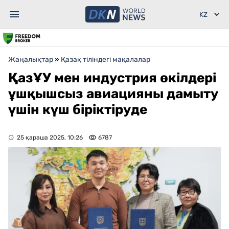
Жаңалықтар
»
Қазақ тіліндегі мақалалар
ҚазҰУ мен индустрия өкілдері
ұшқышсыз авиацияны дамыту
үшін күш біріктіруде
25 қараша 2025, 10:26
6787