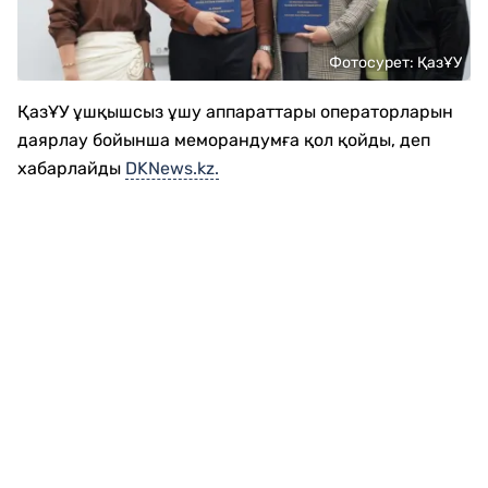
Фотосурет: ҚазҰУ
ҚазҰУ ұшқышсыз ұшу аппараттары операторларын
даярлау бойынша меморандумға қол қойды, деп
хабарлайды
DKNews.kz.