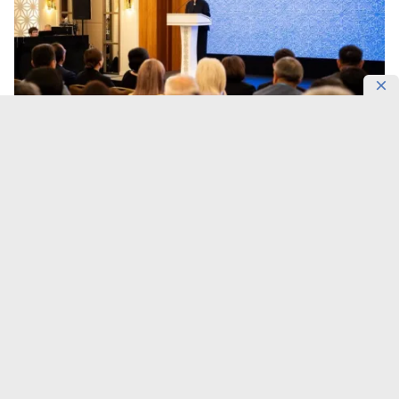
Фотосурет: Gov
Астанада Қазақстан Республикасы Ұлттық архивінің
20 жылдығына арналған халықаралық конференция
өтті.