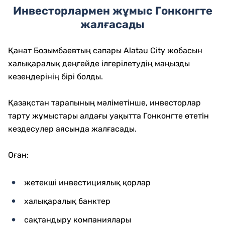
Инвесторлармен жұмыс Гонконгте
жалғасады
Қанат Бозымбаевтың сапары Alatau City жобасын
халықаралық деңгейде ілгерілетудің маңызды
кезеңдерінің бірі болды.
Қазақстан тарапының мәліметінше, инвесторлар
тарту жұмыстары алдағы уақытта Гонконгте өтетін
кездесулер аясында жалғасады.
Оған:
жетекші инвестициялық қорлар
халықаралық банктер
сақтандыру компаниялары