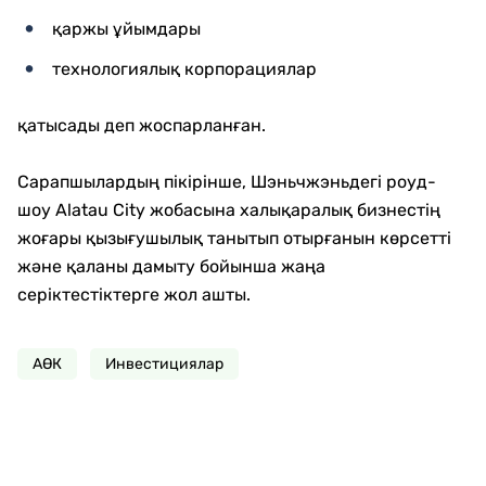
қаржы ұйымдары
технологиялық корпорациялар
қатысады деп жоспарланған.
Сарапшылардың пікірінше, Шэньчжэньдегі роуд-
шоу Alatau City жобасына халықаралық бизнестің
жоғары қызығушылық танытып отырғанын көрсетті
және қаланы дамыту бойынша жаңа
серіктестіктерге жол ашты.
АӨК
Инвестициялар