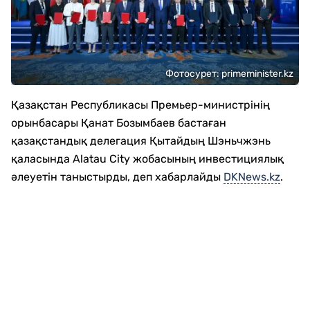
Фотосурет: primeminister.kz
Қазақстан Республикасы Премьер-министрінің
орынбасары Қанат Бозымбаев бастаған
қазақстандық делегация Қытайдың Шэньчжэнь
қаласында Alatau City жобасының инвестициялық
әлеуетін таныстырды, деп хабарлайды
DKNews.kz
.