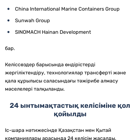
China International Marine Containers Group
Sunwah Group
SINOMACH Hainan Development
бар.
Келіссөздер барысында өндірістерді
жергіліктендіру, технологиялар трансферті және
қала құрылысы саласындағы тәжірибе алмасу
мәселелері талқыланды.
24 ынтымақтастық келісіміне қол
қойылды
Іс-шара нәтижесінде Қазақстан мен Қытай
компаниялары арасында 24 келісім жасалды.