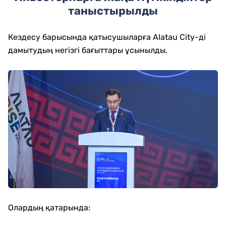
таныстырылды
Кездесу барысында қатысушыларға Alatau City-ді
дамытудың негізгі бағыттары ұсынылды.
Олардың қатарында: