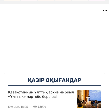
ҚАЗІР ОҚЫҒАНДАР
Қазақстанның Ұлттық архивіне биыл
«Ұлттық» мәртебе беріледі
5 тамыз, 18:25
15004