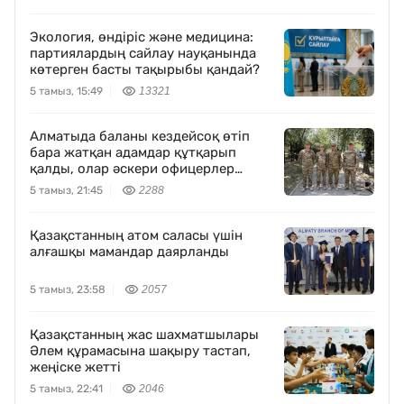
Экология, өндіріс және медицина:
партиялардың сайлау науқанында
көтерген басты тақырыбы қандай?
5 тамыз, 15:49
13321
Алматыда баланы кездейсоқ өтіп
бара жатқан адамдар құтқарып
қалды, олар әскери офицерлер
болып шықты
5 тамыз, 21:45
2288
Қазақстанның атом саласы үшін
алғашқы мамандар даярланды
5 тамыз, 23:58
2057
Қазақстанның жас шахматшылары
Әлем құрамасына шақыру тастап,
жеңіске жетті
5 тамыз, 22:41
2046