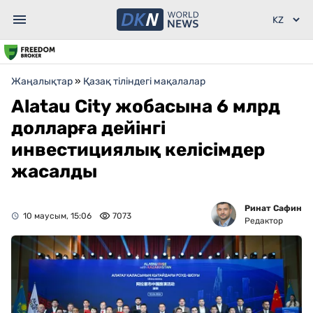
Жаңалықтар
»
Қазақ тіліндегі мақалалар
Alatau City жобасына 6 млрд
долларға дейінгі
инвестициялық келісімдер
жасалды
Ринат Сафин
10 маусым, 15:06
7073
Редактор