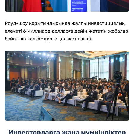
Роуд-шоу қорытындысында жалпы инвестициялық
әлеуеті 6 миллиард долларға дейін жететін жобалар
бойынша келісімдерге қол жеткізілді.
Инвесторларға жаңа мүмкіндіктер