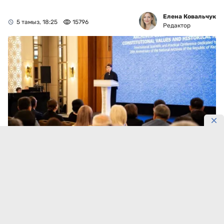
Елена Ковальчук
5 тамыз, 18:25
15796
Редактор
Фотосурет: Gov
Астанада Қазақстан Республикасы Ұлттық архивінің
20 жылдығына арналған халықаралық конференция
өтті.