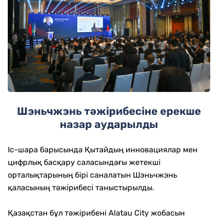
Шэньчжэнь тәжірибесіне ерекше
назар аударылды
Іс-шара барысында Қытайдың инновациялар мен
цифрлық басқару саласындағы жетекші
орталықтарының бірі саналатын Шэньчжэнь
қаласының тәжірибесі таныстырылды.
Қазақстан бұл тәжірибені Alatau City жобасын