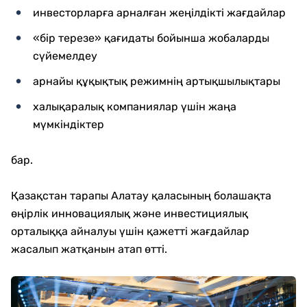
инвесторларға арналған жеңілдікті жағдайлар
«бір терезе» қағидаты бойынша жобаларды
сүйемелдеу
арнайы құқықтық режимнің артықшылықтары
халықаралық компаниялар үшін жаңа
мүмкіндіктер
бар.
Қазақстан тарапы Алатау қаласының болашақта
өңірлік инновациялық және инвестициялық
орталыққа айналуы үшін қажетті жағдайлар
жасалып жатқанын атап өтті.