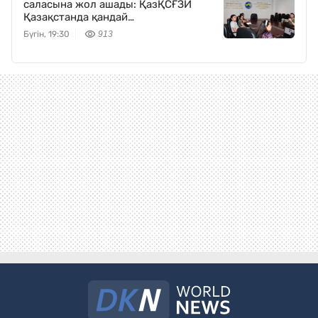
саласына жол ашады: ҚазҚСҒЗИ
Қазақстанда қандай
технологияларды енгізеді
Бүгін, 19:30
913