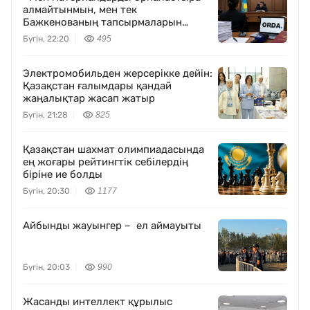
алмайтынмын, мен тек
Бажкенованың тапсырмаларын
орындадым» – Orda.kz-тің бұрынғы
Бүгін, 22:20
495
тілшісі Дүйсенованың мәлімдемесі
Электромобильден жерсерікке дейін:
Қазақстан ғалымдары қандай
жаңалықтар жасап жатыр
Бүгін, 21:28
825
Қазақстан шахмат олимпиадасында
ең жоғары рейтингтік себілердің
біріне ие болды
Бүгін, 20:30
1177
Айбынды жауынгер – ел аймауыты
Бүгін, 20:03
990
Жасанды интеллект құрылыс