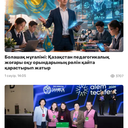
Болашақ мұғалімі: Қазақстан педагогикалық
жоғары оқу орындарының рөлін қайта
қарастырып жатыр
1 сәуір, 14:05
3707