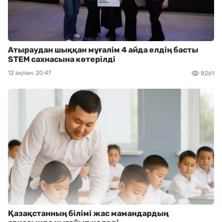
Атыраудан шыққан мұғалім 4 айда елдің басты
STEM сахнасына көтерілді
12 ақпан, 20:47
8261
Қазақстанның білімі жас мамандардың