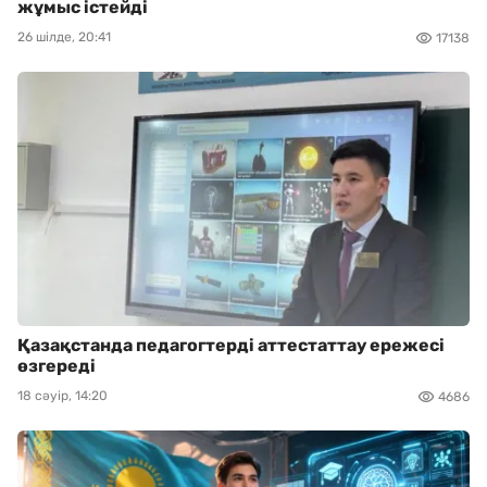
жұмыс істейді
26 шілде, 20:41
17138
Қазақстанда педагогтерді аттестаттау ережесі
өзгереді
18 сәуір, 14:20
4686