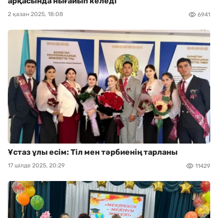
арқасында нығайып келеді
2 қазан 2025, 18:08
6941
Ұстаз ұлы есім: Тіл мен тәрбиенің тарланы
17 шілде 2025, 20:29
11429