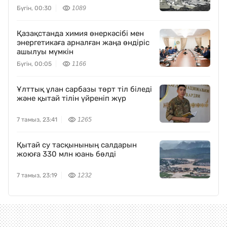
Бүгін, 00:30
1089
Қазақстанда химия өнеркәсібі мен
энергетикаға арналған жаңа өндіріс
ашылуы мүмкін
Бүгін, 00:05
1166
Ұлттық ұлан сарбазы төрт тіл біледі
және қытай тілін үйреніп жүр
7 тамыз, 23:41
1265
Қытай су тасқынының салдарын
жоюға 330 млн юань бөлді
7 тамыз, 23:19
1232