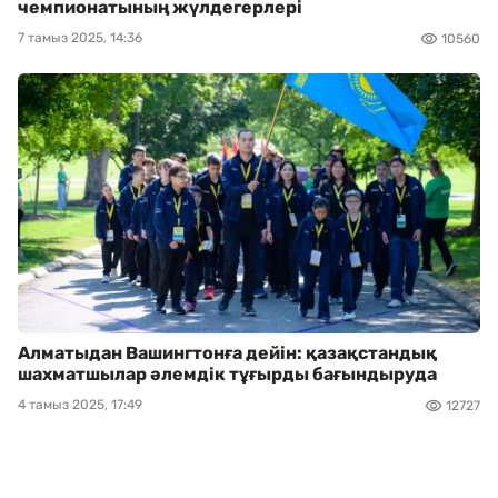
чемпионатының жүлдегерлері
7 тамыз 2025, 14:36
10560
Алматыдан Вашингтонға дейін: қазақстандық
шахматшылар әлемдік тұғырды бағындыруда
4 тамыз 2025, 17:49
12727