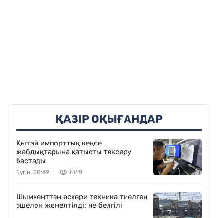
ҚАЗІР ОҚЫҒАНДАР
Қытай импорттық кеңсе
жабдықтарына қатысты тексеру
бастады
Бүгін, 00:49
1089
Шымкенттен әскери техника тиелген
эшелон жөнелтілді: не белгілі