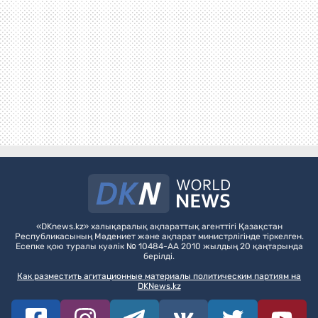
«DKnews.kz» халықаралық ақпараттық агенттігі Қазақстан
Республикасының Мәдениет және ақпарат министрлігінде тіркелген.
Есепке қою туралы куәлік № 10484-АА 2010 жылдың 20 қаңтарында
берілді.
Как разместить агитационные материалы политическим партиям на
DKNews.kz