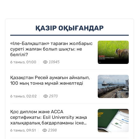
ҚАЗІР ОҚЫҒАНДАР
«Іле-Балқаштан» тараған жолбарыс
суреті жалған болып шықты: не
белгілі?
6 тамыз, 01:00
10945
Қазақстан Ресей аумағын айналып,
100 мың тонна мұнай жөнелтеді
6 тамыз, 02:02
2970
Қос диплом және ACCA
сертификаты: Esil University жаңа
халықаралық бағдарламаны іске
қосты
6 тамыз, 09:51
2398