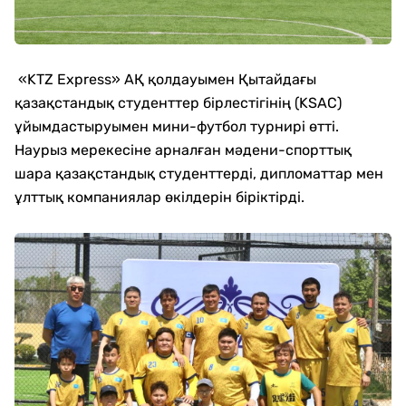
«KTZ Express» АҚ қолдауымен Қытайдағы
қазақстандық студенттер бірлестігінің (KSAC)
ұйымдастыруымен мини-футбол турнирі өтті.
Наурыз мерекесіне арналған мәдени-спорттық
шара қазақстандық студенттерді, дипломаттар мен
ұлттық компаниялар өкілдерін біріктірді.