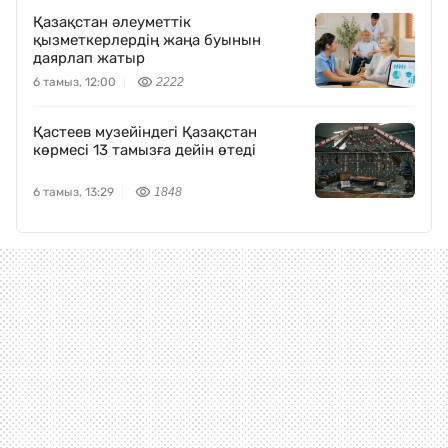
Қазақстан әлеуметтік
қызметкерлердің жаңа буынын
даярлап жатыр
6 тамыз, 12:00
2222
Қастеев музейіндегі Қазақстан
көрмесі 13 тамызға дейін өтеді
6 тамыз, 13:29
1848