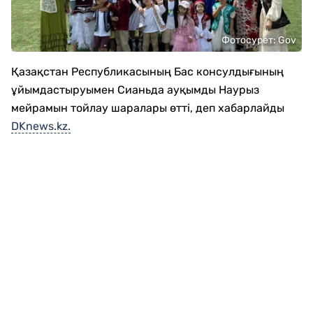
Фотосурет: Gov
Қазақстан Республикасының Бас консулдығының
ұйымдастыруымен Сианьда ауқымды Наурыз
мейрамын тойлау шаралары өтті, деп хабарлайды
DKnews.kz.