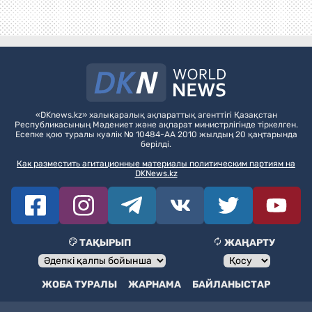
«DKnews.kz» халықаралық ақпараттық агенттігі Қазақстан
Республикасының Мәдениет және ақпарат министрлігінде тіркелген.
Есепке қою туралы куәлік № 10484-АА 2010 жылдың 20 қаңтарында
берілді.
Как разместить агитационные материалы политическим партиям на
DKNews.kz
ТАҚЫРЫП
ЖАҢАРТУ
ЖОБА ТУРАЛЫ
ЖАРНАМА
БАЙЛАНЫСТАР