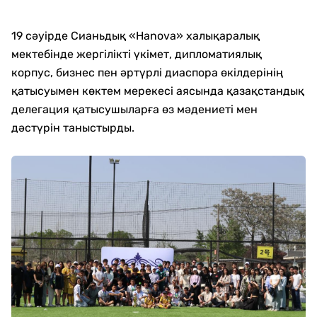
19 сәуірде Сианьдық «Hanova» халықаралық
мектебінде жергілікті үкімет, дипломатиялық
корпус, бизнес пен әртүрлі диаспора өкілдерінің
қатысуымен көктем мерекесі аясында қазақстандық
делегация қатысушыларға өз мәдениеті мен
дәстүрін таныстырды.