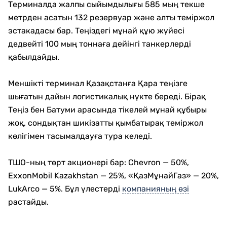
Терминалда жалпы сыйымдылығы 585 мың текше
метрден асатын 132 резервуар және алты теміржол
эстакадасы бар. Теңіздегі мұнай құю жүйесі
дедвейті 100 мың тоннаға дейінгі танкерлерді
қабылдайды.
Меншікті терминал Қазақстанға Қара теңізге
шығатын дайын логистикалық нүкте береді. Бірақ
Теңіз бен Батуми арасында тікелей мұнай құбыры
жоқ, сондықтан шикізатты қымбатырақ теміржол
көлігімен тасымалдауға тура келеді.
ТШО-ның төрт акционері бар: Chevron — 50%,
ExxonMobil Kazakhstan — 25%, «ҚазМұнайГаз» — 20%,
LukArco — 5%. Бұл үлестерді
компанияның өзі
растайды.