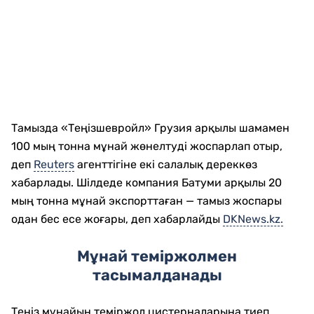
Тамызда «Теңізшевройл» Грузия арқылы шамамен
100 мың тонна мұнай жөнелтуді жоспарлап отыр,
деп
Reuters
агенттігіне екі салалық дереккөз
хабарлады. Шілдеде компания Батуми арқылы 20
мың тонна мұнай экспорттаған — тамыз жоспары
одан бес есе жоғары, деп хабарлайды
DKNews.kz.
Мұнай теміржолмен
тасымалданады
Теңіз мұнайын теміржол цистерналарына тиеп,