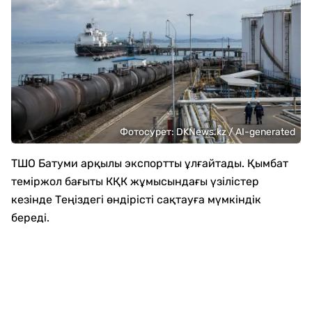
Фотосурет: DKNews.kz / AI-generated
ТШО Батуми арқылы экспортты ұлғайтады. Қымбат
теміржол бағыты КҚК жұмысындағы үзілістер
кезінде Теңіздегі өндірісті сақтауға мүмкіндік
береді.