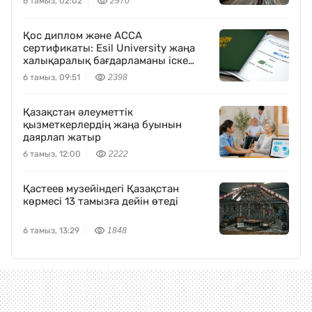
6 тамыз, 02:02
2970
Қос диплом және ACCA
сертификаты: Esil University жаңа
халықаралық бағдарламаны іске
қосты
6 тамыз, 09:51
2398
Қазақстан әлеуметтік
қызметкерлердің жаңа буынын
даярлап жатыр
6 тамыз, 12:00
2222
Қастеев музейіндегі Қазақстан
көрмесі 13 тамызға дейін өтеді
6 тамыз, 13:29
1848