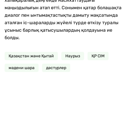
халықаралық деңгейде насихаттаудағы
маңыздылығын атап өтті. Сонымен қатар болашақта
диалог пен ынтымақтастықты дамыту мақсатында
аталған іс-шараларды жүйелі түрде өткізу туралы
ұсыныс барлық қатысушылардың қолдауына ие
болды.
Қазақстан және Қытай
Наурыз
ҚР СІМ
мәдени шара
дәстүрлер