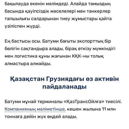
бақылауда екенін мәлімдеді. Алайда тамыздың
басында қауіпсіздік мәселелері мен танкерлер
тапшылығы салдарынан тиеу жұмыстары қайта
үзіліспен жүрді.
Ең бастысы осы. Батуми бағыты экспорттың бір
бөлігін сақтандыра алады, бірақ өткізу мүмкіндігі
мен логистика құны жағынан КҚК-ны толық
алмастыра алмайды.
Қазақстан Грузиядағы өз активін
пайдаланады
Батуми мұнай терминалы «ҚазТрансОйлға» тиесілі.
Компанияның мәліметінше
, кешен жылына 11 млн
тоннаға дейін жүк өңдей алады.