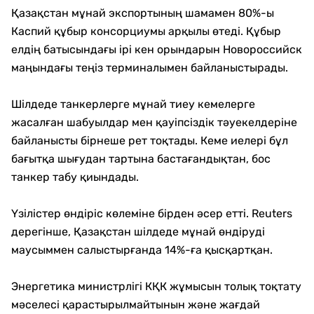
Қазақстан мұнай экспортының шамамен 80%-ы
Каспий құбыр консорциумы арқылы өтеді. Құбыр
елдің батысындағы ірі кен орындарын Новороссийск
маңындағы теңіз терминалымен байланыстырады.
Шілдеде танкерлерге мұнай тиеу кемелерге
жасалған шабуылдар мен қауіпсіздік тәуекелдеріне
байланысты бірнеше рет тоқтады. Кеме иелері бұл
бағытқа шығудан тартына бастағандықтан, бос
танкер табу қиындады.
Үзілістер өндіріс көлеміне бірден әсер етті. Reuters
дерегінше, Қазақстан шілдеде мұнай өндіруді
маусыммен салыстырғанда 14%-ға қысқартқан.
Энергетика министрлігі КҚК жұмысын толық тоқтату
мәселесі қарастырылмайтынын және жағдай