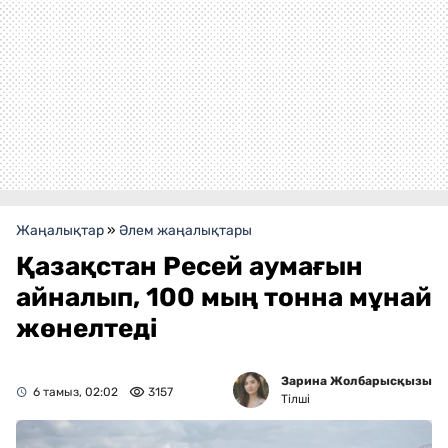
Жаңалықтар
»
Әлем жаңалықтары
Қазақстан Ресей аумағын
айналып, 100 мың тонна мұнай
жөнелтеді
Зарина Жолбарысқызы
6 тамыз, 02:02
3157
Тілші