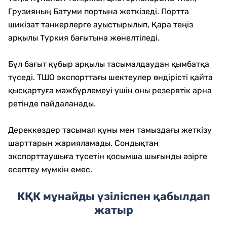
Грузияның Батуми портына жеткізеді. Портта
шикізат танкерлерге ауыстырылып, Қара теңіз
арқылы Түркия бағытына жөнелтіледі.
Бұл бағыт құбыр арқылы тасымалдаудан қымбатқа
түседі. ТШО экспорттағы шектеулер өндірісті қайта
қысқартуға мәжбүрлемеуі үшін оны резервтік арна
ретінде пайдаланады.
Дереккөздер тасымал құны мен тамыздағы жеткізу
шарттарын жарияламады. Сондықтан
экспорттаушыға түсетін қосымша шығынды әзірге
есептеу мүмкін емес.
КҚК мұнайды үзіліспен қабылдап
жатыр