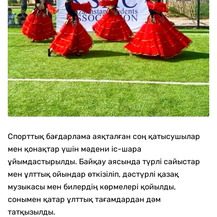
Спорттық бағдарлама аяқталған соң қатысушылар
мен қонақтар үшін мәдени іс-шара
ұйымдастырылды. Байқау аясында түрлі сайыстар
мен ұлттық ойындар өткізіліп, дәстүрлі қазақ
музыкасы мен билердің көрмелері қойылды,
сонымен қатар ұлттық тағамдардан дәм
татқызылды.