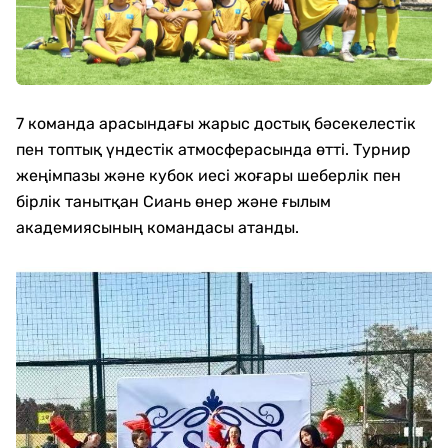
7 команда арасындағы жарыс достық бәсекелестік
пен топтық үндестік атмосферасында өтті. Турнир
жеңімпазы және кубок иесі жоғары шеберлік пен
бірлік танытқан Сиань өнер және ғылым
академиясының командасы атанды.