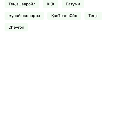
Теңізшевройл
КҚК
Батуми
мұнай экспорты
ҚазТрансОйл
Теңіз
Chevron