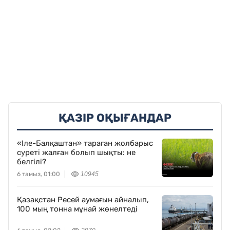
ҚАЗІР ОҚЫҒАНДАР
«Іле-Балқаштан» тараған жолбарыс
суреті жалған болып шықты: не
белгілі?
6 тамыз, 01:00
10945
Қазақстан Ресей аумағын айналып,
100 мың тонна мұнай жөнелтеді