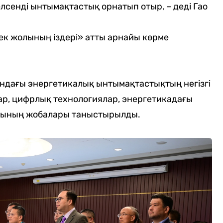
лсенді ынтымақтастық орнатып отыр, – деді Гао
к жолының іздері» атты арнайы көрме
ндағы энергетикалық ынтымақтастықтың негізгі
р, цифрлық технологиялар, энергетикадағы
сының жобалары таныстырылды.