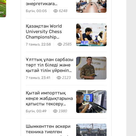
энергетикаға
арналған жаңа
Бүгін, 00:05
6248
ан
өндіріс ашылуы
мүмкін
Қазақстан World
University Chess
Championship
турнирінде алтын
7 тамыз, 22:58
2585
үшін күресін
жалғастыруда
Ұлттық ұлан сарбазы
төрт тіл біледі және
қытай тілін үйреніп
жүр
7 тамыз, 23:41
2123
Қытай импорттық
кеңсе жабдықтарына
қатысты тексеру
бастады
Бүгін, 00:49
1980
Шымкенттен әскери
техника тиелген