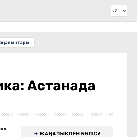
аңалықтары
ика: Астанада
жал
ЖАҢАЛЫҚПЕН БӨЛІСУ