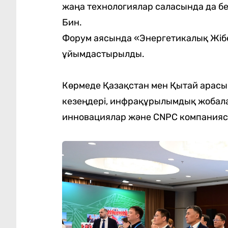
жаңа технологиялар саласында да бе
Бин.
Форум аясында «Энергетикалық Жібе
ұйымдастырылды.
Көрмеде Қазақстан мен Қытай арасы
кезеңдері, инфрақұрылымдық жобала
инновациялар және CNPC компания