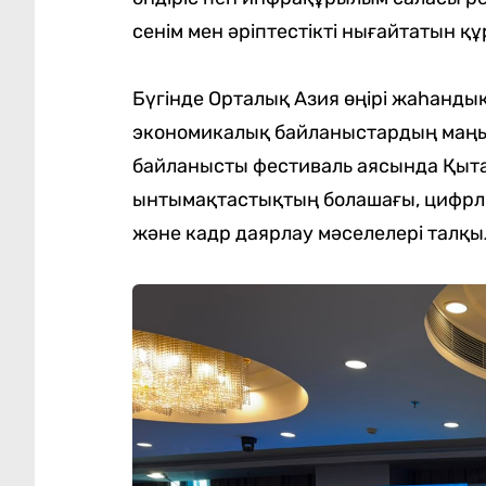
сенім мен әріптестікті нығайтатын қ
Бүгінде Орталық Азия өңірі жаһанды
экономикалық байланыстардың маңы
байланысты фестиваль аясында Қыта
ынтымақтастықтың болашағы, цифрл
және кадр даярлау мәселелері талқ