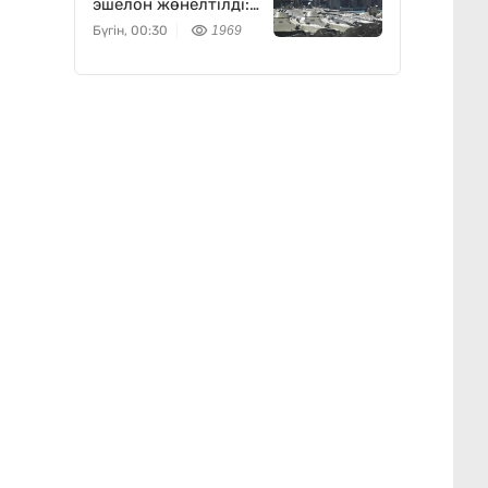
эшелон жөнелтілді:
не белгілі
Бүгін, 00:30
1969