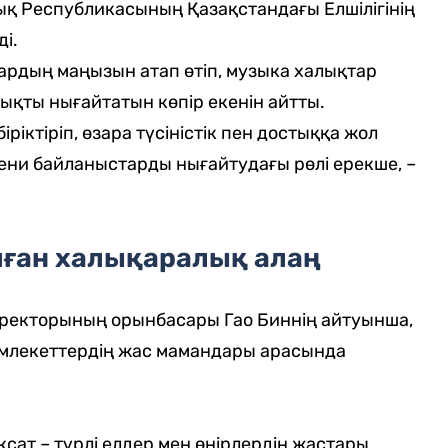
қ Республикасының Қазақстандағы Елшілігінің
і.
рдың маңызын атап өтіп, музыка халықтар
тықты нығайтатын көпір екенін айтты.
ріктіріп, өзара түсіністік пен достыққа жол
ни байланыстарды нығайтудағы рөлі ерекше, –
лған халықаралық алаң
директорының орынбасары Гао Биннің айтуынша,
 мемлекеттердің жас мамандары арасында
сат – түрлі елдер мен өңірлердің жастары