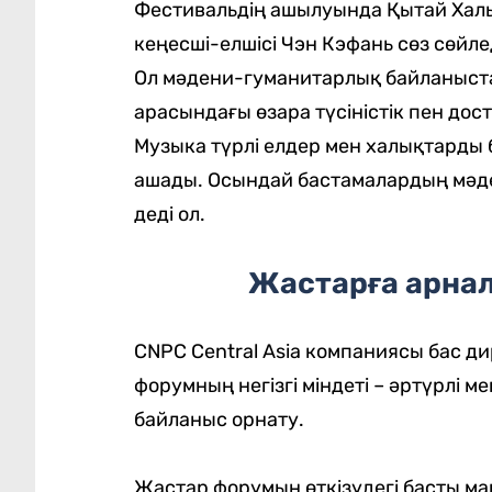
Фестивальдің ашылуында Қытай Халы
кеңесші-елшісі Чэн Кэфань сөз сөйлед
Ол мәдени-гуманитарлық байланыста
арасындағы өзара түсіністік пен дос
Музыка түрлі елдер мен халықтарды бі
ашады. Осындай бастамалардың мәде
деді ол.
Жастарға арна
CNPC Central Asia компаниясы бас 
форумның негізгі міндеті – әртүрлі
байланыс орнату.
Жастар форумын өткізудегі басты мақ