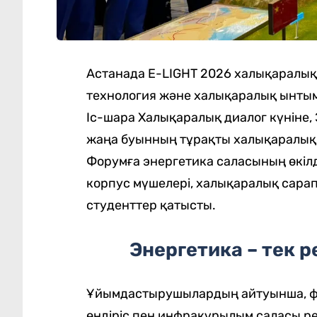
Астанада E-LIGHT 2026 халықаралық 
технология және халықаралық ынтым
Іс-шара Халықаралық диалог күніне
жаңа буынның тұрақты халықаралық
Форумға энергетика саласының өкілд
корпус мүшелері, халықаралық сара
студенттер қатысты.
Энергетика – тек р
Ұйымдастырушылардың айтуынша, фор
өндіріс пен инфрақұрылым саласы ре