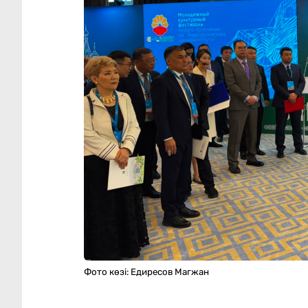
Фото
көзі: Едиресов Магжан