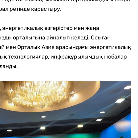
ұрал ретінде қарастыру.
қ энергетикалық өзгерістер мен жаңа
зды орталығына айналып келеді. Осыған
й мен Орталық Азия арасындағы энергетикалық
ық технологиялар, инфрақұрылымдық жобалар
ыланды.