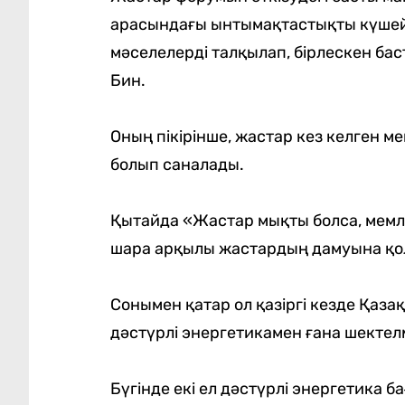
арасындағы ынтымақтастықты күшей
мәселелерді талқылап, бірлескен бас
Бин.
Оның пікірінше, жастар кез келген м
болып саналады.
Қытайда «Жастар мықты болса, мемлек
шара арқылы жастардың дамуына қолда
Сонымен қатар ол қазіргі кезде Қаз
дәстүрлі энергетикамен ғана шектелме
Бүгінде екі ел дәстүрлі энергетика 