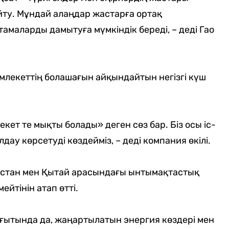
ту. Мұндай алаңдар жастарға ортақ
тамаларды дамытуға мүмкіндік береді, – деді Гао
емлекеттің болашағын айқындайтын негізгі күш
ет те мықты болады» деген сөз бар. Біз осы іс-
у көрсетуді көздейміз, – деді компания өкілі.
ақстан мен Қытай арасындағы ынтымақтастық
йтінін атап өтті.
бағытында да, жаңартылатын энергия көздері мен