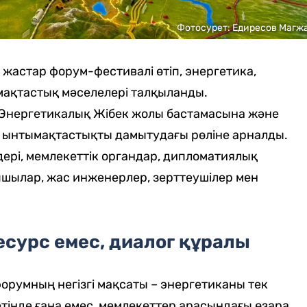
Фотосурет: Едиресов Магж
жастар форум-фестивалі өтіп, энергетика,
ақтастық мәселелері талқыланды.
, Энергетикалық Жібек жолы бастамасына және
 ынтымақтастықты дамытудағы рөліне арналды.
ері, мемлекеттік органдар, дипломатиялық
пшылар, жас инженерлер, зерттеушілер мен
есурс емес, диалог құралы
умның негізгі мақсаты – энергетиканы тек
тінде ғана емес, мемлекеттер арасындағы өзара