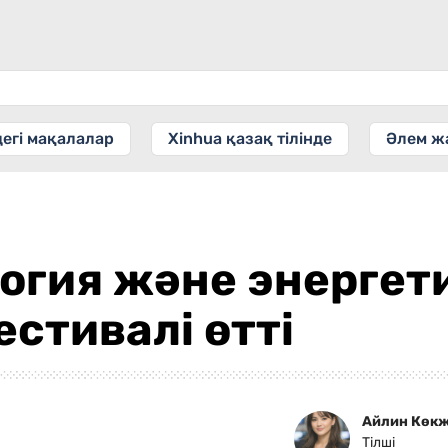
дегі мақалалар
Xinhua қазақ тілінде
Әлем ж
огия және энергет
стивалі өтті
Айлин Көк
Тілші