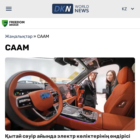
Жаңалықтар
»
CAAM
CAAM
Қытай сәуір айында электр көліктерінің өндірісі