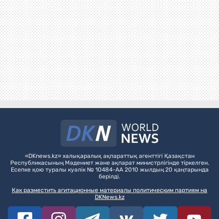
«DKnews.kz» халықаралық ақпараттық агенттігі Қазақстан
Республикасының Мәдениет және ақпарат министрлігінде тіркелген.
Есепке қою туралы куәлік № 10484-АА 2010 жылдың 20 қаңтарында
берілді.
Как разместить агитационные материалы политическим партиям на
DKNews.kz