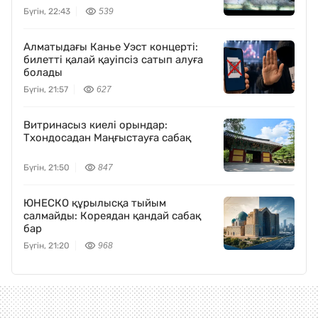
Бүгін, 22:43
539
Алматыдағы Канье Уэст концерті:
билетті қалай қауіпсіз сатып алуға
болады
Бүгін, 21:57
627
Витринасыз киелі орындар:
Тхондосадан Маңғыстауға сабақ
Бүгін, 21:50
847
ЮНЕСКО құрылысқа тыйым
салмайды: Кореядан қандай сабақ
бар
Бүгін, 21:20
968