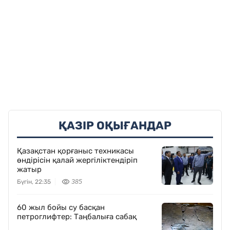
ҚАЗІР ОҚЫҒАНДАР
Қазақстан қорғаныс техникасы
өндірісін қалай жергіліктендіріп
жатыр
Бүгін, 22:35
385
60 жыл бойы су басқан
петроглифтер: Таңбалыға сабақ