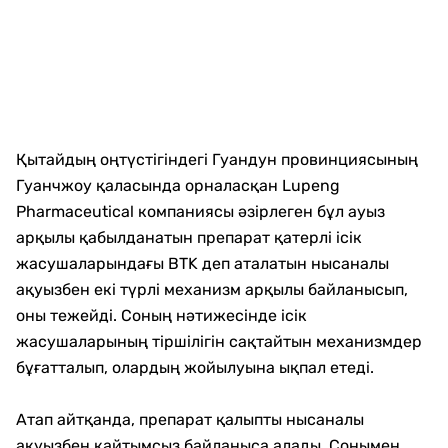
Қытайдың оңтүстігіндегі Гуандун провинциясының
Гуанчжоу қаласында орналасқан Lupeng
Pharmaceutical компаниясы әзірлеген бұл ауыз
арқылы қабылданатын препарат қатерлі ісік
жасушаларындағы BTK деп аталатын нысаналы
ақуызбен екі түрлі механизм арқылы байланысып,
оны тежейді. Соның нәтижесінде ісік
жасушаларының тіршілігін сақтайтын механизмдер
бұғатталып, олардың жойылуына ықпал етеді.
Атап айтқанда, препарат қалыпты нысаналы
ақуызбен қайтымсыз байланыса алады. Сонымен