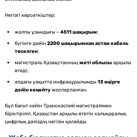
Негізгі көрсеткіштер:
жалпы ұзындығы –
4511 шақырым
;
бүгінге дейін
2200 шақырымнан астам кабель
төселген
;
магистраль Қазақстанның
жеті облысы
арқылы
өтеді;
алдағы уақытта инфрақұрылымды
13 өңірге
дейін кеңейту
жоспарланған.
Бұл бағыт кейін Транскаспий магистралімен
біріктіріліп, Қазақстан арқылы өтетін халықаралық
цифрлық дәліздің негізін қалайды.