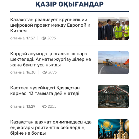
ҚАЗІР ОҚЫҒАНДАР
Казахстан реализует крупнейший
цифровой проект между Европой и
Китаем
6 тамыз, 17:57
3036
Қордай асуында қозғалыс ішінара
шектеледі: Алматы жүргізушілеріне
жаңа бағыт ұсынылды
6 тамыз, 16:30
3036
Қастеев музейіндегі Қазақстан
көрмесі 13 тамызға дейін өтеді
6 тамыз, 13:29
2255
Қазақстан шахмат олимпиадасында
ең жоғары рейтингтік себілердің
біріне ие болды