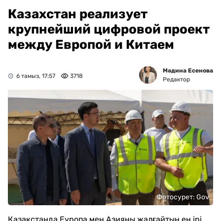
Казахстан реализует
крупнейший цифровой проект
между Европой и Китаем
Мәдина Есенова
6 тамыз, 17:57
3718
Редактор
Фотосурет: Gov
Қазақстанда Еуропа мен Азияны жалғайтын ең ірі