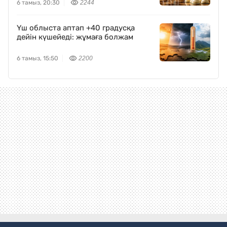
6 тамыз, 20:30
2244
Үш облыста аптап +40 градусқа
дейін күшейеді: жұмаға болжам
6 тамыз, 15:50
2200