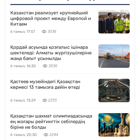
Казахстан реализует крупнейший
цифровой проект между Европой и
Китаем
6 тамыз, 17:57
3036
Қордай асуында қозғалыс ішінара
шектеледі: Алматы жүргізушілеріне
жаңа бағыт ұсынылды
6 тамыз, 16:30
3036
Қастеев музейіндегі Қазақстан
көрмесі 13 тамызға дейін өтеді
6 тамыз, 13:29
2255
Қазақстан шахмат олимпиадасында
ең жоғары рейтингтік себілердің
біріне ие болды
6 тамыз, 20:30
2244