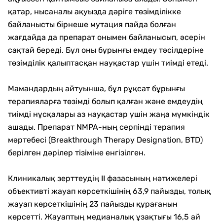
қатар, нысаналы ақуызда дәріге төзімділікке
байланысты бірнеше мутация пайда болған
жағдайда да препарат онымен байланысып, әсерін
сақтай береді. Бұл оны бұрынғы емдеу тәсілдеріне
төзімділік қалыптасқан науқастар үшін тиімді етеді.
Мамандардың айтуынша, бұл рұқсат бұрынғы
терапияларға төзімді болып қалған және емдеудің
тиімді нұсқалары аз науқастар үшін жаңа мүмкіндік
ашады. Препарат NMPA-ның серпінді терапия
мәртебесі (Breakthrough Therapy Designation, BTD)
берілген дәрілер тізіміне енгізілген.
Клиникалық зерттеудің II фазасының нәтижелері
объективті жауап көрсеткішінің 63,9 пайызды, толық
жауап көрсеткішінің 23 пайызды құрағанын
көрсетті. Жауаптың медианалық ұзақтығы 16,5 ай