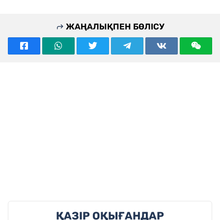
ЖАҢАЛЫҚПЕН БӨЛІСУ
ҚАЗІР ОҚЫҒАНДАР