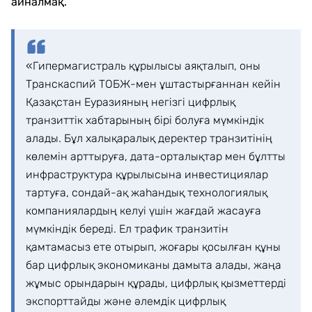
айналмақ.
«Гипермагистраль құрылысы аяқталып, оны
Транскаспий ТОБЖ-мен ұштастырғаннан кейін
Қазақстан Еуразияның негізгі цифрлық
транзиттік хабтарының бірі болуға мүмкіндік
алады. Бұл халықаралық деректер транзитінің
көлемін арттыруға, дата-орталықтар мен бұлтты
инфраструктура құрылысына инвестициялар
тартуға, сондай-ақ жаһандық технологиялық
компаниялардың келуі үшін жағдай жасауға
мүмкіндік береді. Ел трафик транзитін
қамтамасыз ете отырып, жоғары қосылған құны
бар цифрлық экономиканы дамыта алады, жаңа
жұмыс орындарын құрады, цифрлық қызметтерді
экспорттайды және әлемдік цифрлық