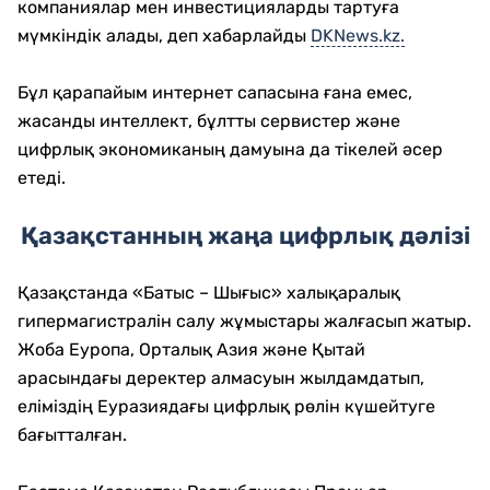
компаниялар мен инвестицияларды тартуға
мүмкіндік алады, деп хабарлайды
DKNews.kz.
Бұл қарапайым интернет сапасына ғана емес,
жасанды интеллект, бұлтты сервистер және
цифрлық экономиканың дамуына да тікелей әсер
етеді.
Қазақстанның жаңа цифрлық дәлізі
Қазақстанда «Батыс – Шығыс» халықаралық
гипермагистралін салу жұмыстары жалғасып жатыр.
Жоба Еуропа, Орталық Азия және Қытай
арасындағы деректер алмасуын жылдамдатып,
еліміздің Еуразиядағы цифрлық рөлін күшейтуге
бағытталған.