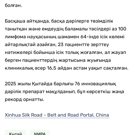
болған.
Басқаша айтқанда, басқа дәрілерге төзімділік
танытқан және емдеудің баламалы тәсілдері аз 100
лимфома науқасының шамамен 64-інде ісік көлемі
айтарлықтай азайған, 23 пациентте зерттеу
нәтижелері бойынша ісік толық жоғалған, ал жауап
берген пациенттердің жартысына жуығында
клиникалық әсер 16,5 айдан астам уақыт сақталған.
2025 жылы Қытайда барлығы 76 инновациялық
дәрілік препарат мақұлданып, бұл көрсеткіш жаңа
рекорд орнатты.
Xinhua Silk Road - Belt and Road Portal, China
Қытай
NMPA