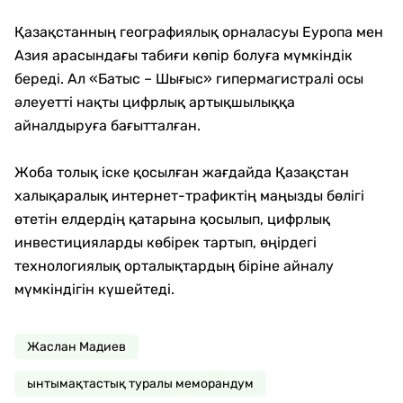
Қазақстанның географиялық орналасуы Еуропа мен
Азия арасындағы табиғи көпір болуға мүмкіндік
береді. Ал «Батыс – Шығыс» гипермагистралі осы
әлеуетті нақты цифрлық артықшылыққа
айналдыруға бағытталған.
Жоба толық іске қосылған жағдайда Қазақстан
халықаралық интернет-трафиктің маңызды бөлігі
өтетін елдердің қатарына қосылып, цифрлық
инвестицияларды көбірек тартып, өңірдегі
технологиялық орталықтардың біріне айналу
мүмкіндігін күшейтеді.
Жаслан Мадиев
ынтымақтастық туралы меморандум