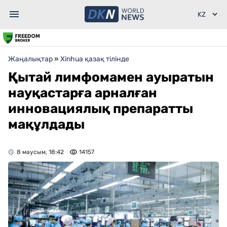
Жаңалықтар
»
Xinhua қазақ тілінде
Қытай лимфомамен ауыратын
науқастарға арналған
инновациялық препаратты
мақұлдады
8 маусым, 18:42
14157