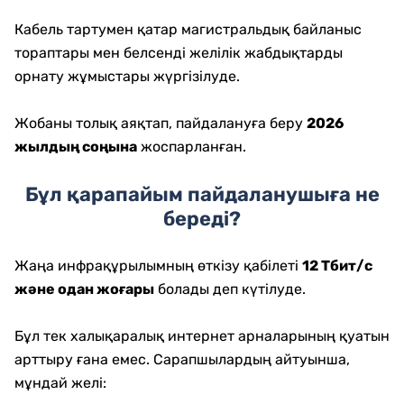
Кабель тартумен қатар магистральдық байланыс
тораптары мен белсенді желілік жабдықтарды
орнату жұмыстары жүргізілуде.
Жобаны толық аяқтап, пайдалануға беру
2026
жылдың соңына
жоспарланған.
Бұл қарапайым пайдаланушыға не
береді?
Жаңа инфрақұрылымның өткізу қабілеті
12 Тбит/с
және одан жоғары
болады деп күтілуде.
Бұл тек халықаралық интернет арналарының қуатын
арттыру ғана емес. Сарапшылардың айтуынша,
мұндай желі: