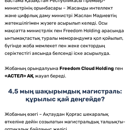
Бастама Қазақстан Республикасы Премьер-
министрінің орынбасары – Жасанды интеллект
және цифрлық даму министрі Жаслан Мәдиевтің
жетекшілігімен жүзеге асырылып келеді. Осы
мақсатта министрлік пен Freedom Holding арасында
ынтымақтастық туралы меморандумға қол қойылып,
бүгінде жоба мемлекет пен жеке сектордың
серіктестігі аясында белсенді іске асырылуда.
Жобаның орындалуына
Freedom Cloud Holding
пен
«АСТЕЛ» АҚ
жауап береді.
4,5 мың шақырымдық магистраль:
құрылыс қай деңгейде?
Жобаның өзегі – Ақтаудан Қорғас шекаралық
өткеліне дейін созылатын магистральдық талшықты-
оптикалық байланыс желісі.