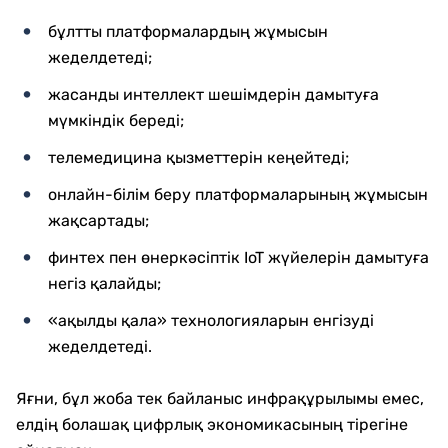
бұлтты платформалардың жұмысын
жеделдетеді;
жасанды интеллект шешімдерін дамытуға
мүмкіндік береді;
телемедицина қызметтерін кеңейтеді;
онлайн-білім беру платформаларының жұмысын
жақсартады;
финтех пен өнеркәсіптік IoT жүйелерін дамытуға
негіз қалайды;
«ақылды қала» технологияларын енгізуді
жеделдетеді.
Яғни, бұл жоба тек байланыс инфрақұрылымы емес,
елдің болашақ цифрлық экономикасының тірегіне