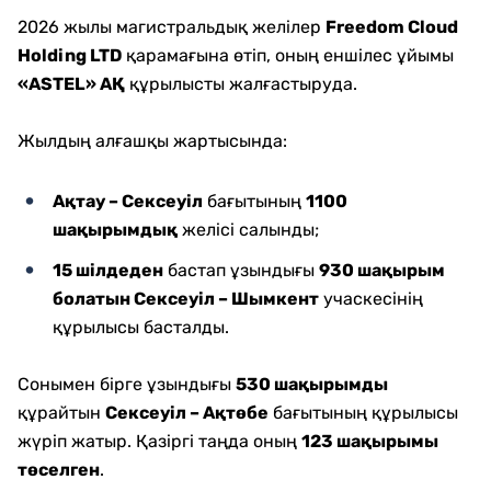
2026 жылы магистральдық желілер
Freedom Cloud
Holding LTD
қарамағына өтіп, оның еншілес ұйымы
«ASTEL» АҚ
құрылысты жалғастыруда.
Жылдың алғашқы жартысында:
Ақтау – Сексеуіл
бағытының
1100
шақырымдық
желісі салынды;
15 шілдеден
бастап ұзындығы
930 шақырым
болатын Сексеуіл – Шымкент
учаскесінің
құрылысы басталды.
Сонымен бірге ұзындығы
530 шақырымды
құрайтын
Сексеуіл – Ақтөбе
бағытының құрылысы
жүріп жатыр. Қазіргі таңда оның
123 шақырымы
төселген
.