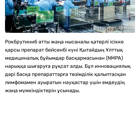
Фотосурет: Xinhua
Рокбрутиниб атты жаңа нысаналы қатерлі ісікке
қарсы препарат бейсенбі күні Қытайдың Ұлттық
медициналық бұйымдар басқармасынан (NMPA)
нарыққа шығаруға рұқсат алды. Бұл инновациялық
дәрі басқа препараттарға төзімділік қалыптасқан
лимфомамен ауыратын науқастар үшін емдеудің
жаңа мүмкіндіктерін ұсынады.