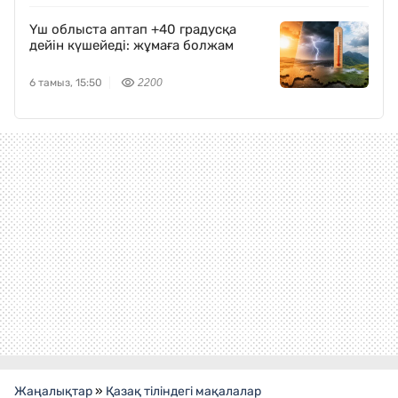
Үш облыста аптап +40 градусқа
дейін күшейеді: жұмаға болжам
6 тамыз, 15:50
2200
Жаңалықтар
»
Қазақ тіліндегі мақалалар