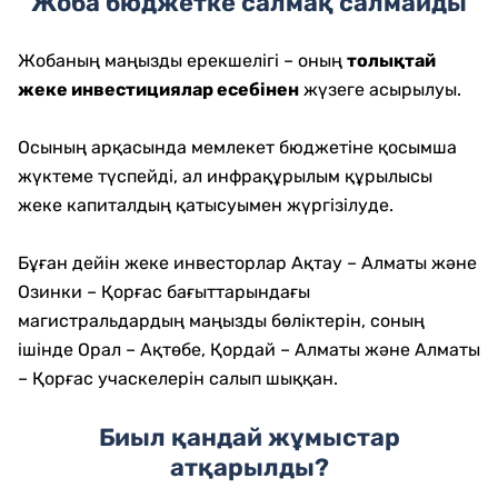
Жоба бюджетке салмақ салмайды
Жобаның маңызды ерекшелігі – оның
толықтай
жеке инвестициялар есебінен
жүзеге асырылуы.
Осының арқасында мемлекет бюджетіне қосымша
жүктеме түспейді, ал инфрақұрылым құрылысы
жеке капиталдың қатысуымен жүргізілуде.
Бұған дейін жеке инвесторлар Ақтау – Алматы және
Озинки – Қорғас бағыттарындағы
магистральдардың маңызды бөліктерін, соның
ішінде Орал – Ақтөбе, Қордай – Алматы және Алматы
– Қорғас учаскелерін салып шыққан.
Биыл қандай жұмыстар
атқарылды?