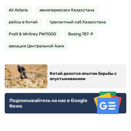
Air Astana
авиаперевозки Казахстана
рейсы в Китай
транзитный хаб Казахстана
Pratt & Whitney PW1100G
Boeing 787-9
авиация Центральной Азии
Китай делится опытом борьбы с
опустыниванием
Подписывайтесь на нас в Google
News