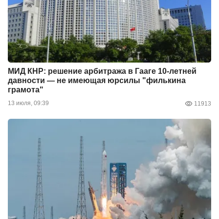
МИД КНР: решение арбитража в Гааге 10-летней
давности — не имеющая юрсилы "филькина
грамота"
13 июля, 09:39
11913