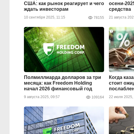
США: как рынок реагирует и чего
осени-202
ждать инвесторам
средства
10 сентября 2025, 11:15
21 августа 202
78155
Полмиллиарда долларов за три
Когда каз
месяца: как Freedom Holding
стоит ожи
начал 2026 финансовый год
послабле
9 августа 2025, 09:57
22 июля 2025,
109164