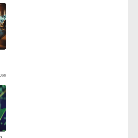
069
p.