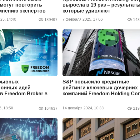
могут повторить
выросла в 19 раз – результаты
 мнению экспертов
которые удивляют
25, 14:40
7 февраля 2025, 17:06
189497
148
орывных
S&P повысило кредитные
ионных идей
рейтинги ключевых дочерних
в Freedom Broker в
компаний Freedom Holding Cor
, 18:50
14 декабря 2024, 10:38
164637
219