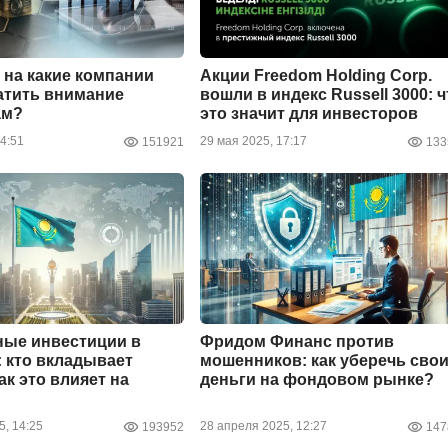
: на какие компании
Акции Freedom Holding Corp.
атить внимание
вошли в индекс Russell 3000: ч
ам?
это значит для инвесторов
4:51
29 мая 2025, 17:17
151921
133
ные инвестиции в
Фридом Финанс против
: кто вкладывает
мошенников: как уберечь сво
ак это влияет на
деньги на фондовом рынке?
5, 14:25
28 апреля 2025, 12:27
193952
147