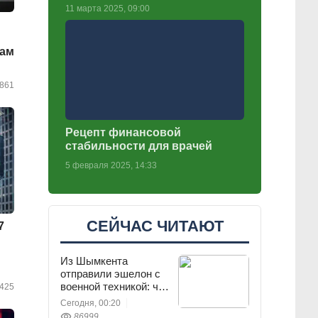
11 марта 2025, 09:00
цам
861
Рецепт финансовой
стабильности для врачей
5 февраля 2025, 14:33
СЕЙЧАС ЧИТАЮТ
7
Из Шымкента
отправили эшелон с
военной техникой: что
425
известно
Сегодня, 00:20
86999