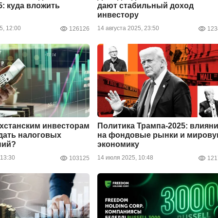
5: куда вложить
дают стабильный доход
инвестору
5, 12:00
14 августа 2025, 23:50
126126
123
ахстанским инвесторам
Политика Трампа-2025: влиян
дать налоговых
на фондовые рынки и миров
ний?
экономику
 13:30
14 июля 2025, 10:48
103125
121