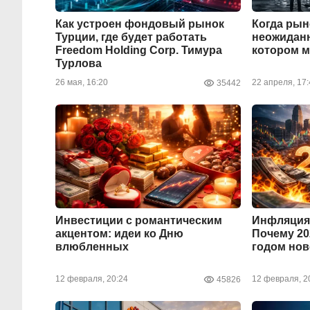
Как устроен фондовый рынок
Когда рын
Турции, где будет работать
неожиданн
Freedom Holding Corp. Тимура
котором м
Турлова
26 мая, 16:20
22 апреля, 17:
35442
Инвестиции с романтическим
Инфляция
акцентом: идеи ко Дню
Почему 20
влюбленных
годом нов
12 февраля, 20:24
12 февраля, 2
45826