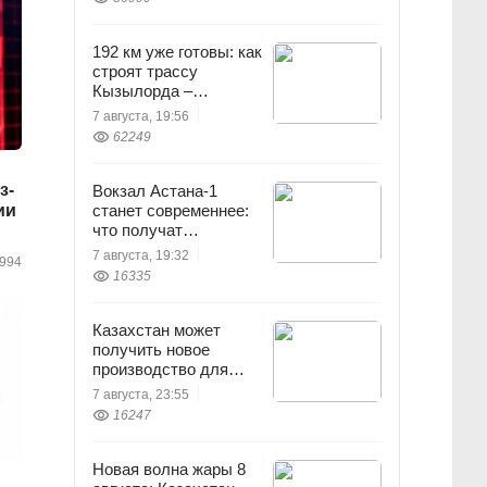
192 км уже готовы: как
строят трассу
Кызылорда –
Жезказган
7 августа, 19:56
62249
з-
Вокзал Астана-1
ии
станет современнее:
что получат
пассажиры
7 августа, 19:32
994
16335
Казахстан может
получить новое
производство для
химпрома и
7 августа, 23:55
энергетики
16247
Новая волна жары 8