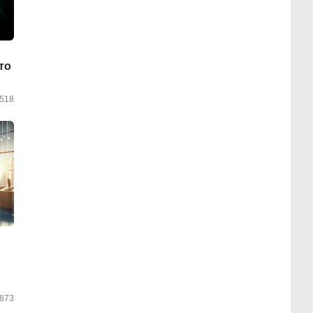
то
518
и
873