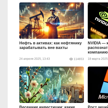
Нефть в активах: как нефтянику
NVIDIA — 
зарабатывать вне вахты
распозна
компанию
24 апреля 2025, 13:43
18 марта 2025,
114653
Весенние инвестиции: какие
Рост акций