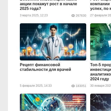
акции покажут рост в начале
компании 
2025 года?
успех, по
3 марта 2025, 12:23
27 февраля 20
267630
Рецепт финансовой
Топ-5 пр
стабильности для врачей
инвестиц
аналитико
2024 году
5 февраля 2025, 14:33
30 января 2025
183051