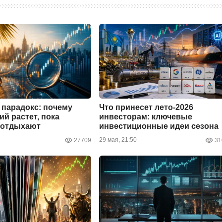
парадокс: почему
Что принесет лето-2026
ий растет, пока
инвесторам: ключевые
 отдыхают
инвестиционные идеи сезона
29 мая, 21:50
27709
31