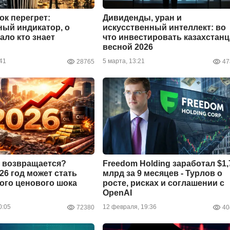
ок перегрет:
Дивиденды, уран и
ый индикатор, о
искусственный интеллект: во
ало кто знает
что инвестировать казахстан
весной 2026
41
5 марта, 13:21
28765
47
 возвращается?
Freedom Holding заработал $1,
26 год может стать
млрд за 9 месяцев - Турлов о
ого ценового шока
росте, рисках и соглашении с
OpenAI
0:05
12 февраля, 19:36
72380
40