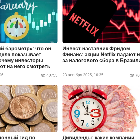
й барометр»: что он
Инвест-наставник Фридом
деле показывает
Финанс: акции Netflix падают и
очему инвесторы
за налогового сбора в Бразил
т на него смотреть
06
23 октября 2025, 16:35
40755
70
ионный гид по
Дивиденды: какие компании