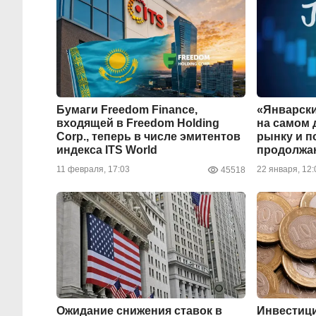
Бумаги Freedom Finance,
«Январски
входящей в Freedom Holding
на самом 
Corp., теперь в числе эмитентов
рынку и п
индекса ITS World
продолжаю
11 февраля, 17:03
22 января, 12:
45518
Ожидание снижения ставок в
Инвестиц