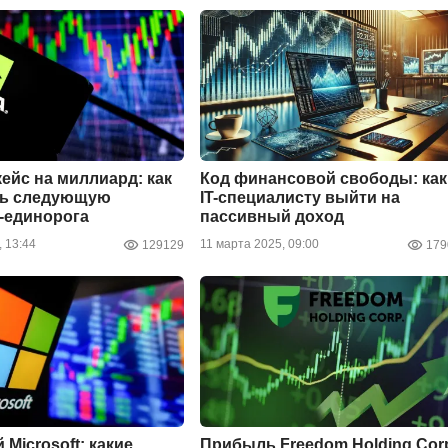
кейс на миллиард: как
Код финансовой свободы: как
ть следующую
IT-специалисту выйти на
-единорога
пассивный доход
 13:44
11 марта 2025, 09:00
129129
179
 Microsoft: какие
Прибыль Freedom Holding Cor