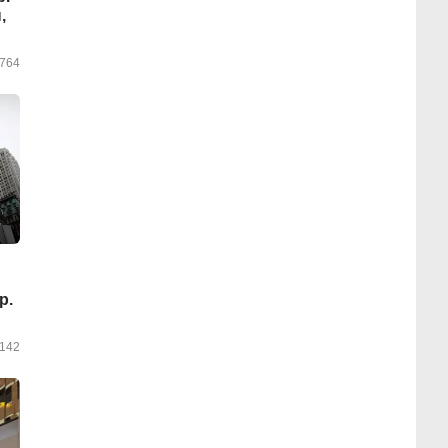
,
764
p.
142