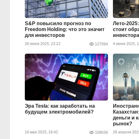
S&P повысило прогноз по
Лето-2025
Freedom Holding: что это значит
стоит обр
для инвесторов
инвестор
26 июня 2025, 23:22
4 июня 2025, 1
127094
Эра Tesla: как заработать на
Иностран
будущем электромобилей?
Казахстан
деньги и к
рынок?
16 мая 2025, 16:42
28 апреля 202
108636