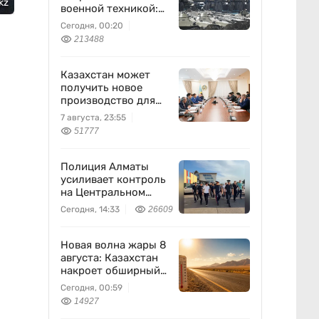
kz
военной техникой:
что известно
Сегодня, 00:20
213488
Казахстан может
получить новое
производство для
химпрома и
7 августа, 23:55
энергетики
51777
Полиция Алматы
усиливает контроль
на Центральном
вещевом рынке
Сегодня, 14:33
26609
Новая волна жары 8
августа: Казахстан
накроет обширный
антициклон
Сегодня, 00:59
14927