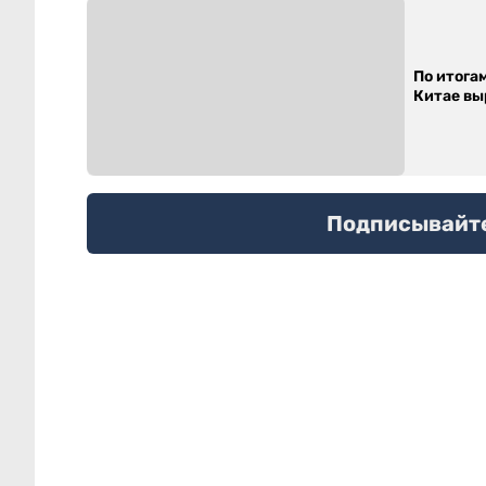
По итога
Китае выр
Подписывайтес