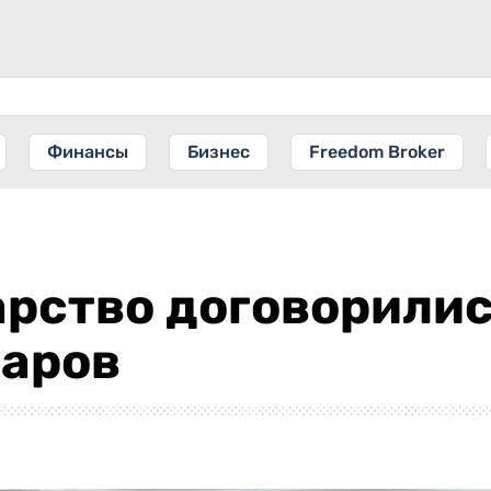
Финансы
Бизнес
Freedom Broker
арство договорилис
варов