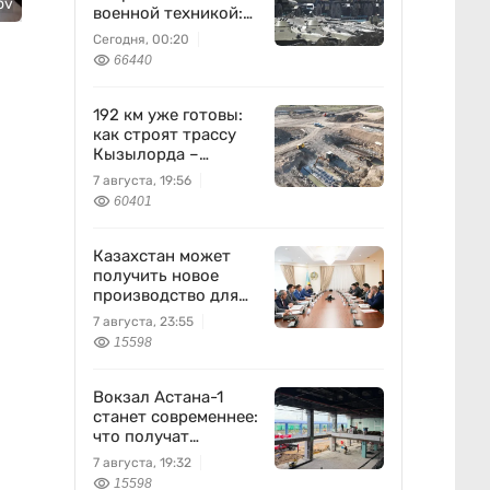
ov
военной техникой:
что известно
Сегодня, 00:20
66440
192 км уже готовы:
как строят трассу
Кызылорда –
Жезказган
7 августа, 19:56
60401
Казахстан может
получить новое
производство для
химпрома и
7 августа, 23:55
энергетики
15598
Вокзал Астана-1
станет современнее:
что получат
пассажиры
7 августа, 19:32
15598