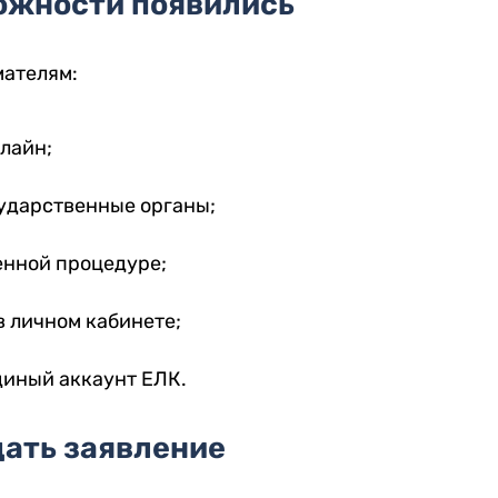
ожности появились
мателям:
лайн;
сударственные органы;
енной процедуре;
в личном кабинете;
диный аккаунт ЕЛК.
дать заявление