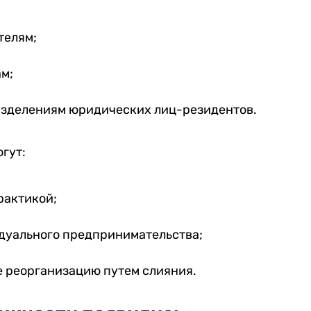
телям;
м;
азделениям юридических лиц-резидентов.
гут:
рактикой;
дуального предпринимательства;
 реорганизацию путем слияния.