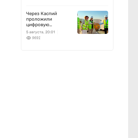
Через Каспий
проложили
цифровую
магистраль: что это
5 августа, 20:01
изменит
9691