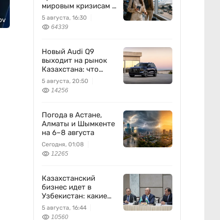
мировым кризисам в
авиации
5 августа, 16:30
ov
64339
Новый Audi Q9
выходит на рынок
Казахстана: что
известно
5 августа, 20:50
14256
Погода в Астане,
Алматы и Шымкенте
на 6–8 августа
Сегодня, 01:08
12265
Казахстанский
бизнес идет в
Узбекистан: какие
проекты готовят
5 августа, 16:44
10560