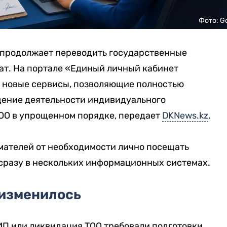
Фото: G
 продолжает переводить государственные
ат. На портале «Единый личный кабинет
 новые сервисы, позволяющие полностью
щение деятельности индивидуального
ОО в упрощенном порядке, передает
DKNews.kz
.
ателей от необходимости лично посещать
 сразу в нескольких информационных системах.
 изменилось
П или ликвидация ТОО требовали подготовки