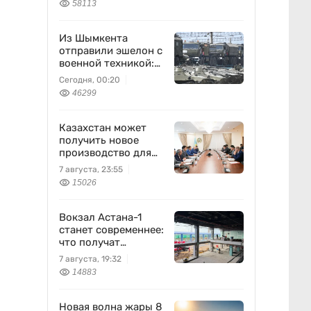
58113
Из Шымкента
отправили эшелон с
военной техникой:
что известно
Сегодня, 00:20
46299
Казахстан может
получить новое
производство для
химпрома и
7 августа, 23:55
энергетики
15026
Вокзал Астана-1
станет современнее:
что получат
пассажиры
7 августа, 19:32
14883
Новая волна жары 8