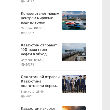
64141
Конаев станет новым
центром мировых
водных гонок
Сегодня, 00:30
31207
Казахстан отправит
100 тысяч тонн
нефти в обход
России
Сегодня, 01:56
10274
Для атомной отрасли
Казахстана
подготовили первых
специалистов
5 августа, 23:49
9020
Казахстан накроют