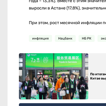
года – 13,3%). Вместе с этим значи
выросли в Астане (17,8%), значительн
При этом, рост месячной инфляции по
инфляция
Нацбанк
НБ РК
эк
По итога
Китае выр