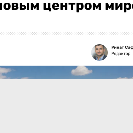
 новым центром ми
Ринат Са
Редактор