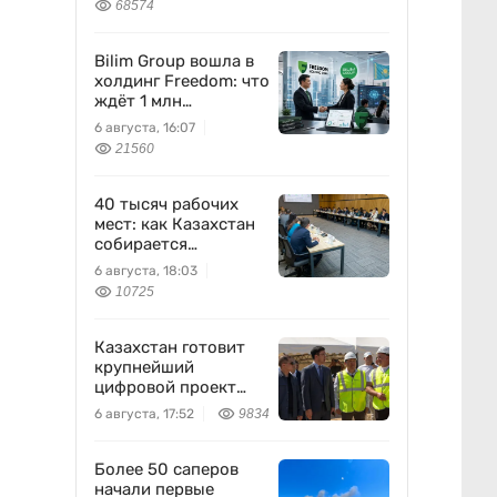
68574
Bilim Group вошла в
холдинг Freedom: что
ждёт 1 млн
пользователей
6 августа, 16:07
21560
40 тысяч рабочих
мест: как Казахстан
собирается
перезапустить
6 августа, 18:03
легкую
10725
промышленность
Казахстан готовит
крупнейший
цифровой проект
между Европой и
6 августа, 17:52
9834
Китаем
Более 50 саперов
начали первые