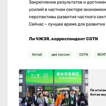
Закрепление результатов и достижен
усилий в частном секторе экономики
перспективы развития частного сек
Сейчас – лучшее время для развития
Ли ЧЖЭЯ, корреспондент CGTN
Китай
две сессии
CGTN
ВСН
По итога
Китае выр