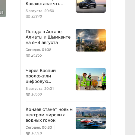
Казахстана: что
известно
5 августа, 20:50
ша
32340
Погода в Астане,
Алматы и Шымкенте
на 6–8 августа
Сегодня, 01:08
24255
Через Каспий
проложили
цифровую
магистраль: что это
5 августа, 20:01
изменит
10560
Конаев станет новым
центром мировых
водных гонок
Сегодня, 00:30
10318