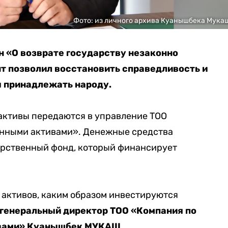
Фото: из личного архива Куанышбека Мука
н «О возврате государству незаконно
т позволил восстановить справедливость и
 принадлежать народу.
 активы передаются в управление ТОО
нными активами». Денежные средства
арственный фонд, который финансирует
.
 активов, каким образом инвестируются
генеральный директор ТОО «Компания по
ивами» Куанышбек МУКАШ
.