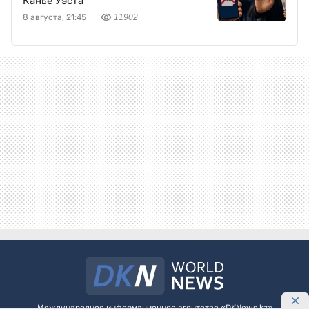
Канье Уэста
8 августа, 21:45
11902
Международное информационное агентство «DKNews.kz»