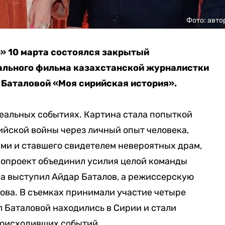
Фото: авто
» 10 марта состоялся закрытый
ального фильма казахстанской журналистки
 Баталовой «Моя сирийская история».
еальных событиях. Картина стала попыткой
ийской войны через личный опыт человека,
ми и ставшего свидетелем невероятных драм,
опроект объединил усилия целой команды
а выступил Айдар Баталов, а режиссерскую
кова. В съемках принимали участие четыре
л Баталовой находились в Сирии и стали
оисходивших событий.