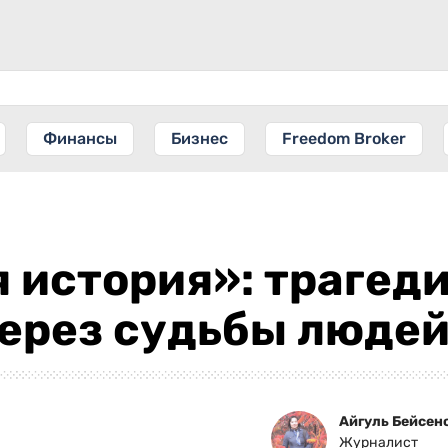
Финансы
Бизнес
Freedom Broker
 история»: трагеди
через судьбы люде
Айгуль Бейсен
Журналист