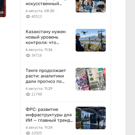
искусственный
интеллект станет
6 августа, 08:30
ра
частью уроков с 1
40513
класса
Казахстану нужен
новый уровень
контроля: что
предлагают ученые
6 августа, 11:36
на фоне развития
34716
атомной энергетики
Тенге продолжает
расти: аналитики
дали прогноз по
доллару
6 августа, 11:29
11748
ФРС: развитие
инфраструктуры для
ИИ — главный тренд
мировой экономики.
6 августа, 11:24
Как в него
10505