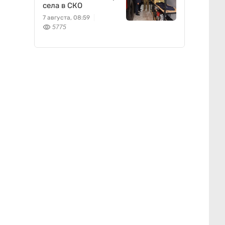
села в СКО
7 августа, 08:59
5775