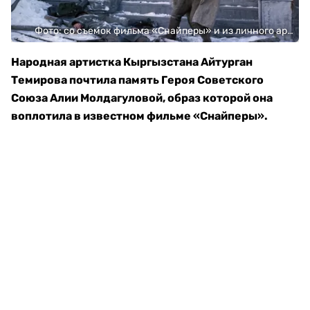
Фото: со съемок фильма «Снайперы» и из личного архива фотографа - художника Сиротина П.А.
Народная артистка Кыргызстана Айтурган
Темирова почтила память Героя Советского
Союза Алии Молдагуловой, образ которой она
воплотила в известном фильме «Снайперы».