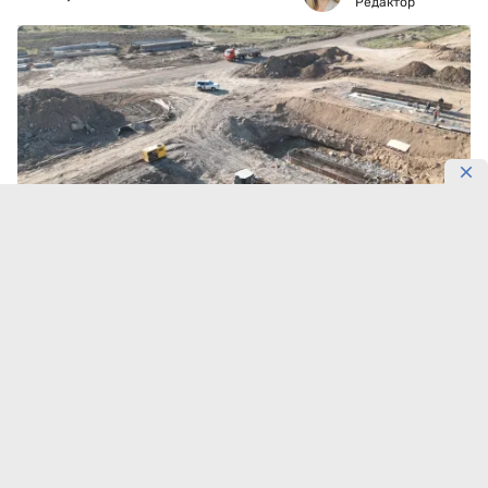
Редактор
Фото: Gov
192 километра трассы Кызылорда – Жезказган уже
полностью реконструированы. Работы теперь
сосредоточены в области Улытау, где на 208
километрах дороги задействованы около 1 150
специалистов и 685 единиц техники,
передает
DKNews.kz
.