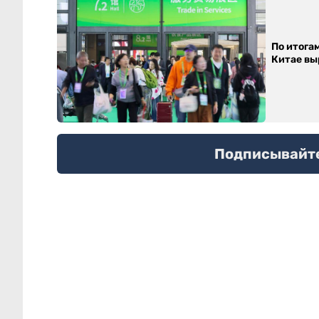
По итога
Китае выр
Подписывайтес