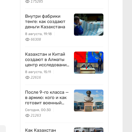
175285
Внутри фабрики
тенге: как создают
деньги Казахстана
8 августа, 19:18
66308
Казахстан и Китай
создают в Алматы
центр исследований
землетрясений
8 августа, 15:11
22616
После 9-го класса —
в армию: кого и как
готовит военный
колледж
Сегодня, 00:30
21263
Как Казахстан