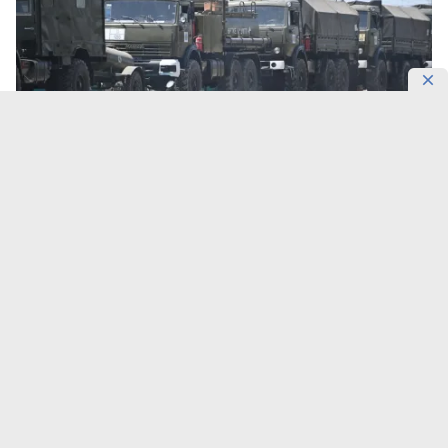
Фото: Пресс-служба Шымкентского гарнизона
Десятки единиц боевой техники перебрасывают
на полигон «Матыбулак».