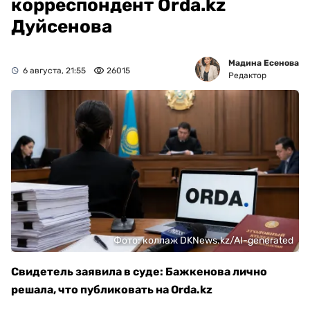
корреспондент Orda.kz
Дуйсенова
Мадина Есенова
6 августа, 21:55
26015
Редактор
Фото: коллаж DKNews.kz/AI-generated
Свидетель заявила в суде: Бажкенова лично
решала, что публиковать на Orda.kz