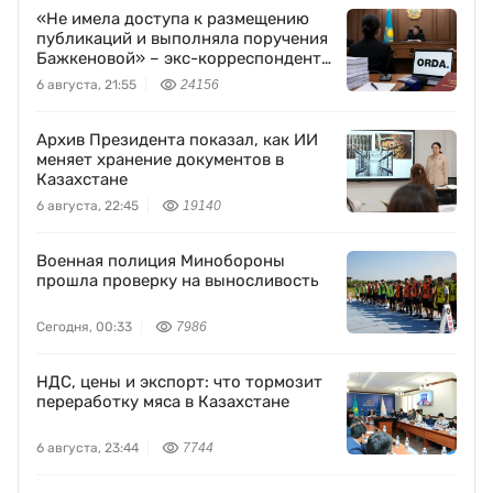
«Не имела доступа к размещению
публикаций и выполняла поручения
Бажкеновой» – экс-корреспондент
Orda.kz Дуйсенова
6 августа, 21:55
24156
Архив Президента показал, как ИИ
меняет хранение документов в
Казахстане
6 августа, 22:45
19140
Военная полиция Минобороны
прошла проверку на выносливость
Сегодня, 00:33
7986
НДС, цены и экспорт: что тормозит
переработку мяса в Казахстане
6 августа, 23:44
7744