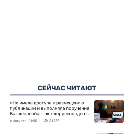
СЕЙЧАС ЧИТАЮТ
«Не имела доступа к размещению
публикаций и выполняла поручения
Бажкеновой» – экс-корреспондент
Orda.kz Дуйсенова
6 августа, 21:55
24156