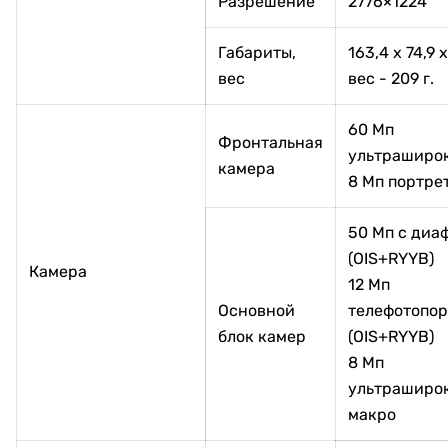
Разрешение
2776×1224
Габариты,
163,4 x 74,9 x
вес
вес - 209 г.
60 Мп
Фронтальная
ультраширо
камера
8 Мп портре
50 Мп с диа
(OIS+RYYB)
Камера
12 Мп
Основной
телефотопор
блок камер
(OIS+RYYB)
8 Мп
ультраширо
макро