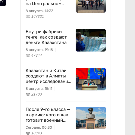
ov
на Центральном
вещевом рынке
8 августа, 14:33
167321
Внутри фабрики
тенге: как создают
деньги Казахстана
8 августа, 19:18
47344
Казахстан и Китай
создают в Алматы
центр исследований
землетрясений
8 августа, 15:11
21703
После 9-го класса —
в армию: кого и как
готовит военный
колледж
Сегодня, 00:30
18843