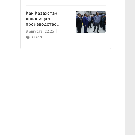
Как Казахстан
локализует
производство
оборонной техники
8 августа, 22:25
17468