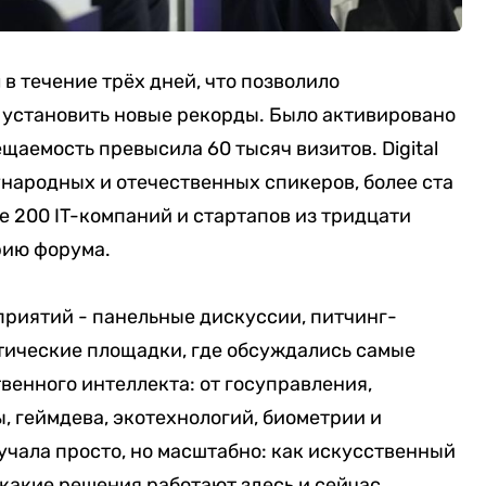
в течение трёх дней, что позволило
 установить новые рекорды. Было активировано
ещаемость превысила 60 тысяч визитов. Digital
народных и отечественных спикеров, более ста
е 200 IT-компаний и стартапов из тридцати
рию форума.
приятий - панельные дискуссии, питчинг-
тические площадки, где обсуждались самые
енного интеллекта: от госуправления,
, геймдева, экотехнологий, биометрии и
учала просто, но масштабно: как искусственный
 какие решения работают здесь и сейчас.