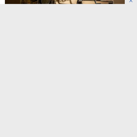
Фото: Максима Золотухина/DKNews.kz
Овощи стали главным источником недельного
снижения цен в Казахстане. К 5 августа 2026 года
огурцы подешевели на 2,4%, капуста — на 2,1%, а
помидоры и картофель — на 1,7%,
передает
DKNews.kz
.