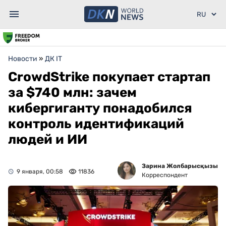
Новости
»
ДК IT
CrowdStrike покупает стартап
за $740 млн: зачем
кибергиганту понадобился
контроль идентификаций
людей и ИИ
Зарина Жолбарысқызы
9 января, 00:58
11836
Корреспондент