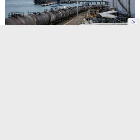
Фото: DKNews.kz / AI-generated
ТШО расширяет экспорт нефти через Батуми. Более
дорогая железнодорожная схема поможет
сохранить добычу на Тенгизе при перебоях на
главном экспортном маршруте
Казахстана, передает
DKNews.kz
.