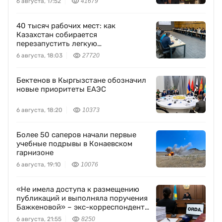
6 августа, 17:52
41679
40 тысяч рабочих мест: как
Казахстан собирается
перезапустить легкую
промышленность
6 августа, 18:03
27720
Бектенов в Кыргызстане обозначил
новые приоритеты ЕАЭС
6 августа, 18:20
10373
Более 50 саперов начали первые
учебные подрывы в Конаевском
гарнизоне
6 августа, 19:10
10076
«Не имела доступа к размещению
публикаций и выполняла поручения
Бажкеновой» – экс-корреспондент
Orda.kz Дуйсенова
6 августа, 21:55
8250