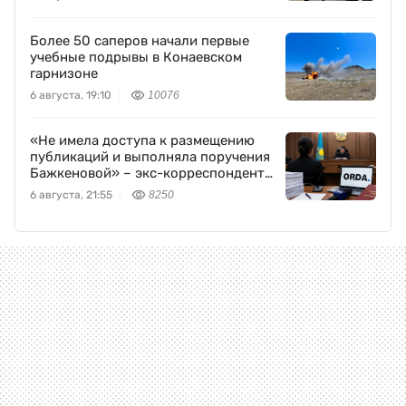
Более 50 саперов начали первые
учебные подрывы в Конаевском
гарнизоне
6 августа, 19:10
10076
«Не имела доступа к размещению
публикаций и выполняла поручения
Бажкеновой» – экс-корреспондент
Orda.kz Дуйсенова
6 августа, 21:55
8250