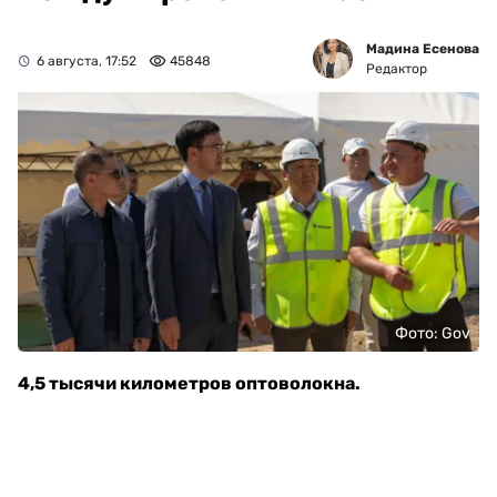
Мадина Есенова
6 августа, 17:52
45848
Редактор
Фото: Gov
4,5 тысячи километров оптоволокна.